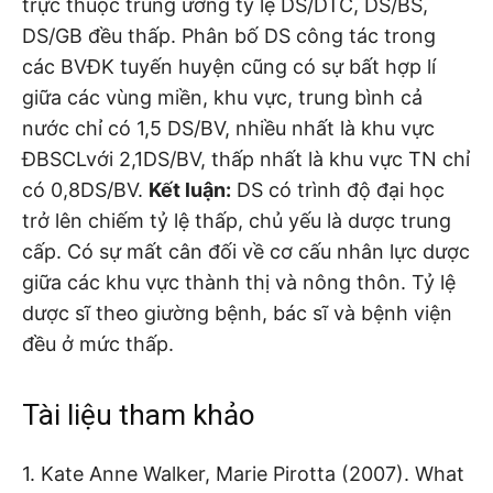
trực thuộc trung ương tỷ lệ DS/DTC, DS/BS,
DS/GB đều thấp. Phân bố DS công tác trong
các BVĐK tuyến huyện cũng có sự bất hợp lí
giữa các vùng miền, khu vực, trung bình cả
nước chỉ có 1,5 DS/BV, nhiều nhất là khu vực
ĐBSCLvới 2,1DS/BV, thấp nhất là khu vực TN chỉ
có 0,8DS/BV.
Kết luận:
DS có trình độ đại học
trở lên chiếm tỷ lệ thấp, chủ yếu là dược trung
cấp. Có sự mất cân đối về cơ cấu nhân lực dược
giữa các khu vực thành thị và nông thôn. Tỷ lệ
dược sĩ theo giường bệnh, bác sĩ và bệnh viện
đều ở mức thấp.
Tài liệu tham khảo
1. Kate Anne Walker, Marie Pirotta (2007). What