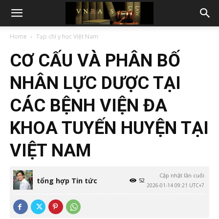
Home
Tạp chí y học Việt Nam
CƠ CẤU VÀ PHÂN BỐ
NHÂN LỰC DƯỢC TẠI
CÁC BỆNH VIỆN ĐA
KHOA TUYẾN HUYỆN TẠI
VIỆT NAM
Cập nhật lần cuối
tổng hợp Tin tức
52
2026-01-14 09:21 UTC+7