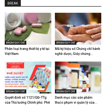
BREAK
BREAK/QUY CHẾ
BREAK/QUY CHẾ
Phân loại trang thiết bị y tế tại
Mã ký hiệu số Chứng chỉ hành
Việt Nam
nghề dược, Giấy chứng...
BREAK/QUY CHẾ
BREAK/QUY CHẾ
Quyết định số 1121/QĐ-TTg
Danh mục các sản phẩm
của Thủ tướng Chính phủ: Phê
thuộc phạm vi quản lý của...