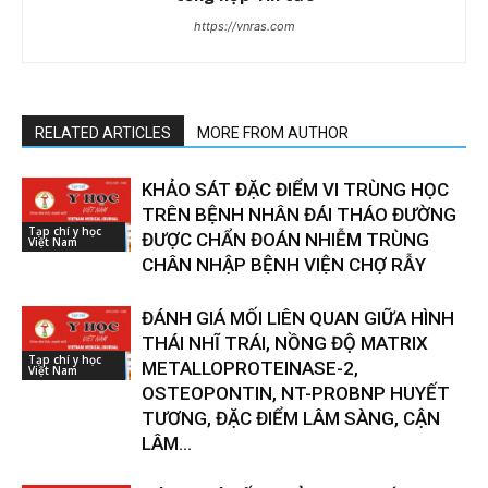
https://vnras.com
RELATED ARTICLES
MORE FROM AUTHOR
KHẢO SÁT ĐẶC ĐIỂM VI TRÙNG HỌC
TRÊN BỆNH NHÂN ĐÁI THÁO ĐƯỜNG
Tạp chí y học
ĐƯỢC CHẨN ĐOÁN NHIỄM TRÙNG
Việt Nam
CHÂN NHẬP BỆNH VIỆN CHỢ RẪY
ĐÁNH GIÁ MỐI LIÊN QUAN GIỮA HÌNH
THÁI NHĨ TRÁI, NỒNG ĐỘ MATRIX
Tạp chí y học
METALLOPROTEINASE-2,
Việt Nam
OSTEOPONTIN, NT-PROBNP HUYẾT
TƯƠNG, ĐẶC ĐIỂM LÂM SÀNG, CẬN
LÂM...