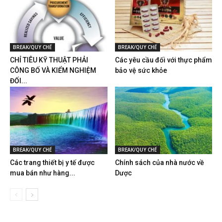
BREAK/QUY CHẾ
BREAK/QUY CHẾ
CHỈ TIÊU KỸ THUẬT PHẢI
Các yêu cầu đối với thực phẩm
CÔNG BỐ VÀ KIỂM NGHIỆM
bảo vệ sức khỏe
ĐỐI...
BREAK/QUY CHẾ
BREAK/QUY CHẾ
Các trang thiết bị y tế được
Chính sách của nhà nước về
mua bán như hàng...
Dược