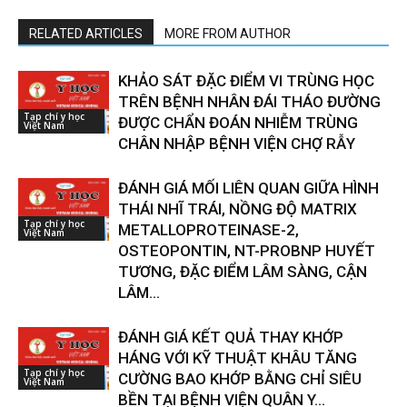
RELATED ARTICLES
MORE FROM AUTHOR
KHẢO SÁT ĐẶC ĐIỂM VI TRÙNG HỌC
TRÊN BỆNH NHÂN ĐÁI THÁO ĐƯỜNG
Tạp chí y học
ĐƯỢC CHẨN ĐOÁN NHIỄM TRÙNG
Việt Nam
CHÂN NHẬP BỆNH VIỆN CHỢ RẪY
ĐÁNH GIÁ MỐI LIÊN QUAN GIỮA HÌNH
THÁI NHĨ TRÁI, NỒNG ĐỘ MATRIX
Tạp chí y học
METALLOPROTEINASE-2,
Việt Nam
OSTEOPONTIN, NT-PROBNP HUYẾT
TƯƠNG, ĐẶC ĐIỂM LÂM SÀNG, CẬN
LÂM...
ĐÁNH GIÁ KẾT QUẢ THAY KHỚP
HÁNG VỚI KỸ THUẬT KHÂU TĂNG
Tạp chí y học
CƯỜNG BAO KHỚP BẰNG CHỈ SIÊU
Việt Nam
BỀN TẠI BỆNH VIỆN QUÂN Y...