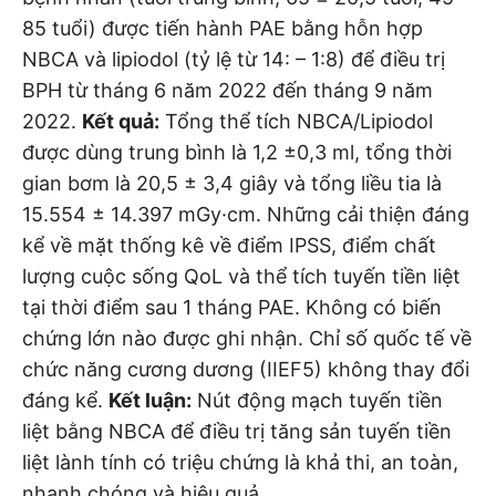
85 tuổi) được tiến hành PAE bằng hỗn hợp
NBCA và lipiodol (tỷ lệ từ 14: – 1:8) để điều trị
BPH từ tháng 6 năm 2022 đến tháng 9 năm
2022.
Kết quả:
Tổng thể tích NBCA/Lipiodol
được dùng trung bình là 1,2 ±0,3 ml, tổng thời
gian bơm là 20,5 ± 3,4 giây và tổng liều tia là
15.554 ± 14.397 mGy·cm. Những cải thiện đáng
kể về mặt thống kê về điểm IPSS, điểm chất
lượng cuộc sống QoL và thể tích tuyến tiền liệt
tại thời điểm sau 1 tháng PAE. Không có biến
chứng lớn nào được ghi nhận. Chỉ số quốc tế về
chức năng cương dương (IIEF5) không thay đổi
đáng kể.
Kết luận:
Nút động mạch tuyến tiền
liệt bằng NBCA để điều trị tăng sản tuyến tiền
liệt lành tính có triệu chứng là khả thi, an toàn,
nhanh chóng và hiệu quả.