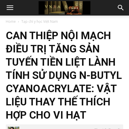
Home
Tạp chí y học Việt Nam
CAN THIỆP NỘI MẠCH
ĐIỀU TRỊ TĂNG SẢN
TUYẾN TIỀN LIỆT LÀNH
TÍNH SỬ DỤNG N-BUTYL
CYANOACRYLATE: VẬT
LIỆU THAY THẾ THÍCH
HỢP CHO VI HẠT