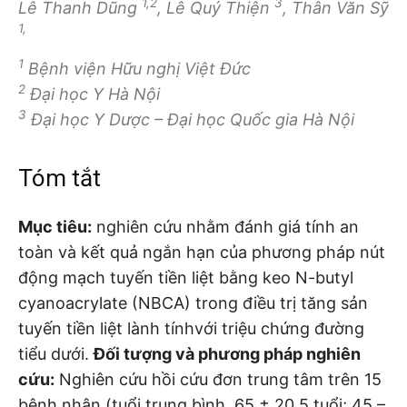
1,2
3
Lê Thanh Dũng
, Lê Quý Thiện
, Thân Văn Sỹ
1,
1
Bệnh viện Hữu nghị Việt Đức
2
Đại học Y Hà Nội
3
Đại học Y Dược – Đại học Quốc gia Hà Nội
Tóm tắt
Mục tiêu:
nghiên cứu nhằm đánh giá tính an
toàn và kết quả ngắn hạn của phương pháp nút
động mạch tuyến tiền liệt bằng keo N-butyl
cyanoacrylate (NBCA) trong điều trị tăng sản
tuyến tiền liệt lành tínhvới triệu chứng đường
tiểu dưới.
Đối tượng và phương pháp nghiên
cứu:
Nghiên cứu hồi cứu đơn trung tâm trên 15
bệnh nhân (tuổi trung bình, 65 ± 20,5 tuổi; 45 –