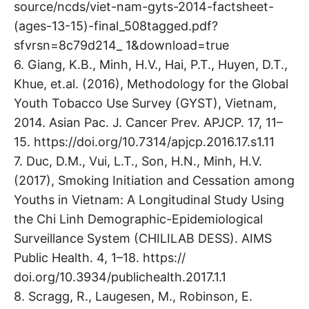
source/ncds/viet-nam-gyts-2014-factsheet-
(ages-13-15)-final_508tagged.pdf?
sfvrsn=8c79d214_ 1&download=true
6. Giang, K.B., Minh, H.V., Hai, P.T., Huyen, D.T.,
Khue, et.al. (2016), Methodology for the Global
Youth Tobacco Use Survey (GYST), Vietnam,
2014. Asian Pac. J. Cancer Prev. APJCP. 17, 11–
15. https://doi.org/10.7314/apjcp.2016.17.s1.11
7. Duc, D.M., Vui, L.T., Son, H.N., Minh, H.V.
(2017), Smoking Initiation and Cessation among
Youths in Vietnam: A Longitudinal Study Using
the Chi Linh Demographic-Epidemiological
Surveillance System (CHILILAB DESS). AIMS
Public Health. 4, 1–18. https://
doi.org/10.3934/publichealth.2017.1.1
8. Scragg, R., Laugesen, M., Robinson, E.