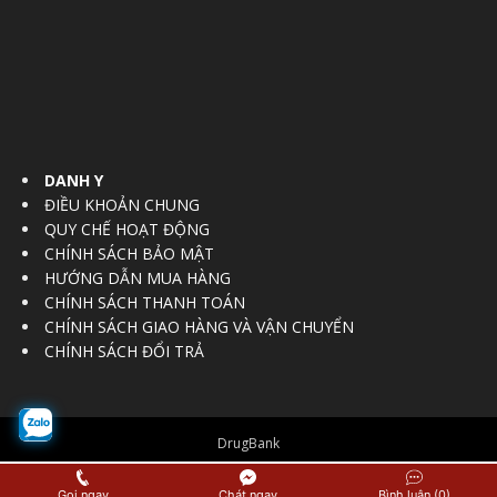
DANH Y
ĐIỀU KHOẢN CHUNG
QUY CHẾ HOẠT ĐỘNG
CHÍNH SÁCH BẢO MẬT
HƯỚNG DẪN MUA HÀNG
CHÍNH SÁCH THANH TOÁN
CHÍNH SÁCH GIAO HÀNG VÀ VẬN CHUYỂN
CHÍNH SÁCH ĐỔI TRẢ
DrugBank
© Copyright 2016 - 2017
Vietnam Regulatory Affairs Society
Gọi ngay
Chát ngay
Bình luận (0)