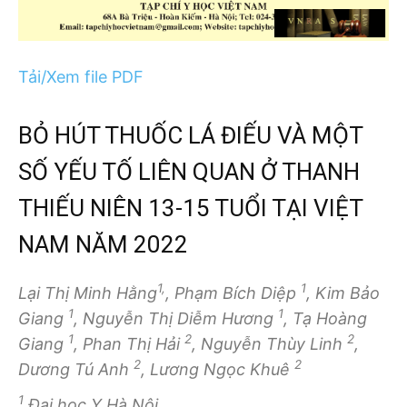
Tải/Xem file PDF
BỎ HÚT THUỐC LÁ ĐIẾU VÀ MỘT
SỐ YẾU TỐ LIÊN QUAN Ở THANH
THIẾU NIÊN 13-15 TUỔI TẠI VIỆT
NAM NĂM 2022
1,
1
Lại Thị Minh Hằng
, Phạm Bích Diệp
, Kim Bảo
1
1
Giang
, Nguyễn Thị Diễm Hương
, Tạ Hoàng
1
2
2
Giang
, Phan Thị Hải
, Nguyễn Thùy Linh
,
2
2
Dương Tú Anh
, Lương Ngọc Khuê
1
Đại học Y Hà Nội