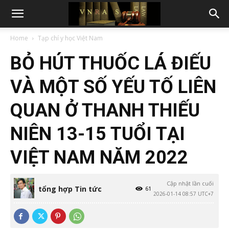
Home
Tạp chí y học Việt Nam
BỎ HÚT THUỐC LÁ ĐIẾU
VÀ MỘT SỐ YẾU TỐ LIÊN
QUAN Ở THANH THIẾU
NIÊN 13-15 TUỔI TẠI
VIỆT NAM NĂM 2022
Cập nhật lần cuối
tổng hợp Tin tức
61
2026-01-14 08:57 UTC+7