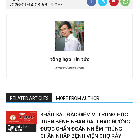
2026-01-14 08:56 UTC+7
tổng hợp Tin tức
https://vnras.com
RELATED ARTICLES
MORE FROM AUTHOR
KHẢO SÁT ĐẶC ĐIỂM VI TRÙNG HỌC
TRÊN BỆNH NHÂN ĐÁI THÁO ĐƯỜNG
Tạp chí y học
ĐƯỢC CHẨN ĐOÁN NHIỄM TRÙNG
Việt Nam
CHÂN NHẬP BỆNH VIỆN CHỢ RẪY