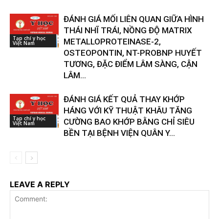
ĐÁNH GIÁ MỐI LIÊN QUAN GIỮA HÌNH
THÁI NHĨ TRÁI, NỒNG ĐỘ MATRIX
Tạp chí y học
METALLOPROTEINASE-2,
Việt Nam
OSTEOPONTIN, NT-PROBNP HUYẾT
TƯƠNG, ĐẶC ĐIỂM LÂM SÀNG, CẬN
LÂM...
ĐÁNH GIÁ KẾT QUẢ THAY KHỚP
HÁNG VỚI KỸ THUẬT KHÂU TĂNG
Tạp chí y học
CƯỜNG BAO KHỚP BẰNG CHỈ SIÊU
Việt Nam
BỀN TẠI BỆNH VIỆN QUÂN Y...
LEAVE A REPLY