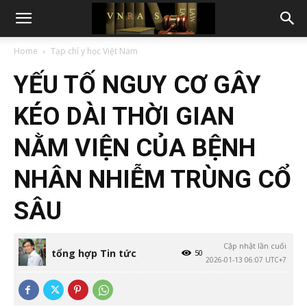
Home
Tạp chí y học Việt Nam
YẾU TỐ NGUY CƠ GÂY
KÉO DÀI THỜI GIAN
NẰM VIỆN CỦA BỆNH
NHÂN NHIỄM TRÙNG CỔ
SÂU
Cập nhật lần cuối
tổng hợp Tin tức
50
2026-01-13 06:07 UTC+7