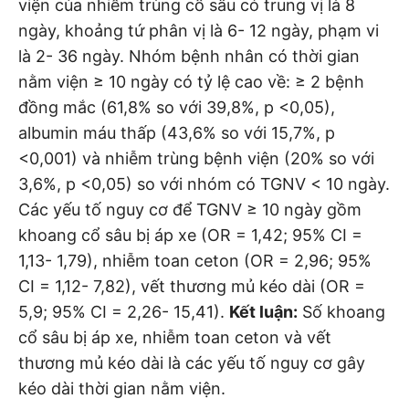
viện của nhiễm trùng cổ sâu có trung vị là 8
ngày, khoảng tứ phân vị là 6- 12 ngày, phạm vi
là 2- 36 ngày. Nhóm bệnh nhân có thời gian
nằm viện ≥ 10 ngày có tỷ lệ cao về: ≥ 2 bệnh
đồng mắc (61,8% so với 39,8%, p <0,05),
albumin máu thấp (43,6% so với 15,7%, p
<0,001) và nhiễm trùng bệnh viện (20% so với
3,6%, p <0,05) so với nhóm có TGNV < 10 ngày.
Các yếu tố nguy cơ để TGNV ≥ 10 ngày gồm
khoang cổ sâu bị áp xe (OR = 1,42; 95% CI =
1,13- 1,79), nhiễm toan ceton (OR = 2,96; 95%
CI = 1,12- 7,82), vết thương mủ kéo dài (OR =
5,9; 95% CI = 2,26- 15,41).
Kết luận:
Số khoang
cổ sâu bị áp xe, nhiễm toan ceton và vết
thương mủ kéo dài là các yếu tố nguy cơ gây
kéo dài thời gian nằm viện.