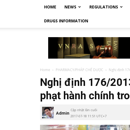
HOME
NEWS
REGULATIONS
DRUGS INFORMATION
Vietnam
Regulatory
Affairs
Society
–
Luật
Home
PHARMACY/PHÁP CHẾ DƯỢC
Nghị định 17
Dược
Nghị định 176/201
Việt
Nam
phạt hành chính tron
Cập nhật lần cuối
Admin
2017-07-18 11:51 UTC+7