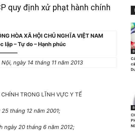
quy định xử phạt hành chính
NG HÒA XÃ HỘI CHỦ NGHĨA VIỆT NAM
c lập – Tự do – Hạnh phúc
B
———–
Ca
 Nội, ngày 14 tháng 11 năm 2013
câ
Dư
 CHÍNH TRONG LĨNH VỰC Y TẾ
B
 25 tháng 12 năm 2001;
CH
P
NG
nh ngày 20 tháng 6 năm 2012;