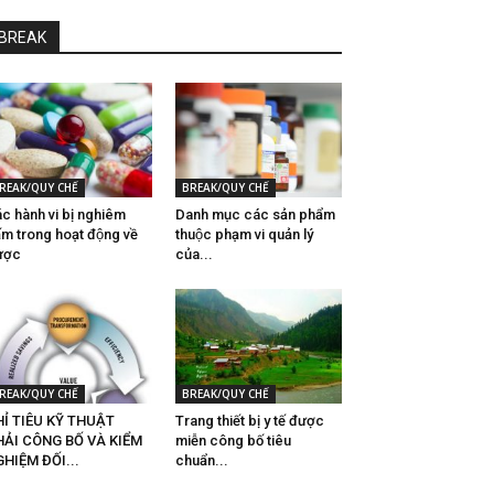
BREAK
REAK/QUY CHẾ
BREAK/QUY CHẾ
́c hành vi bị nghiêm
Danh mục các sản phẩm
́m trong hoạt động về
thuộc phạm vi quản lý
ợc
của...
REAK/QUY CHẾ
BREAK/QUY CHẾ
Ỉ TIÊU KỸ THUẬT
Trang thiết bị y tế được
HẢI CÔNG BỐ VÀ KIỂM
miễn công bố tiêu
HIỆM ĐỐI...
chuẩn...