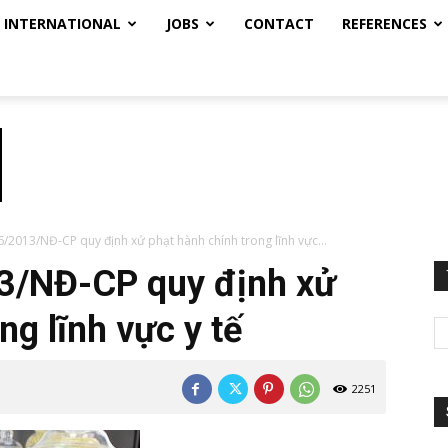
INTERNATIONAL
JOBS
CONTACT
REFERENCES
6/2013/NĐ-CP quy định xử phạt hành chính trong lĩnh vực...
3/NĐ-CP quy định xử
g lĩnh vực y tế
2251