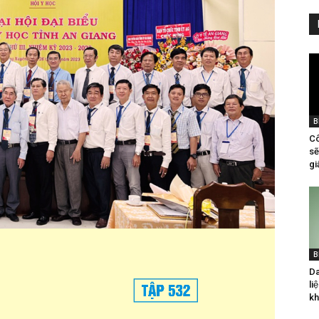
B
Cô
sẽ
gi
B
Da
li
kh