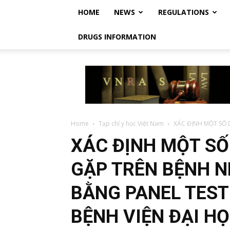
HOME
NEWS
REGULATIONS
DRUGS INFORMATION
Vietnam
Regulatory
Affairs
Society
–
Luật
Home
Tạp chí y học Việt Nam
XÁC ĐỊNH MỘT SỐ 
Dược
XÁC ĐỊNH MỘT SỐ
Việt
Nam
GẶP TRÊN BỆNH N
BẰNG PANEL TEST 
BỆNH VIỆN ĐẠI HỌ