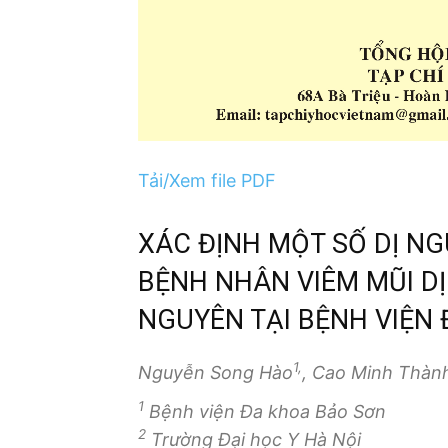
Tải/Xem file PDF
XÁC ĐỊNH MỘT SỐ DỊ N
BỆNH NHÂN VIÊM MŨI DỊ
NGUYÊN TẠI BỆNH VIỆN 
1,
Nguyễn Song Hào
, Cao Minh Thàn
1
Bệnh viện Đa khoa Bảo Sơn
2
Trường Đại học Y Hà Nội