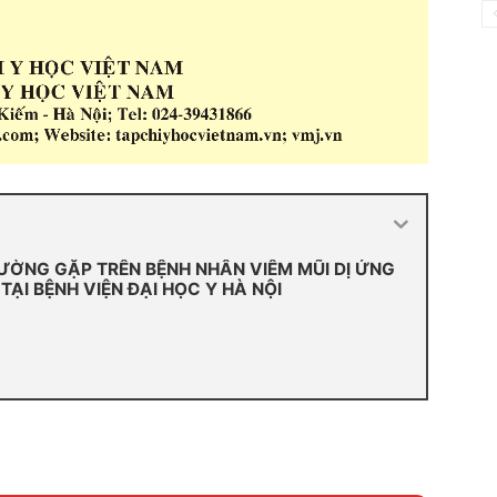
ƯỜNG GẶP TRÊN BỆNH NHÂN VIÊM MŨI DỊ ỨNG
TẠI BỆNH VIỆN ĐẠI HỌC Y HÀ NỘI