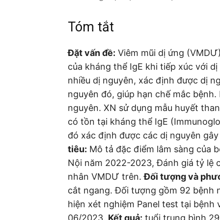
Tóm tắt
Đặt vấn đề:
Viêm mũi dị ứng (VMDƯ) 
của kháng thể IgE khi tiếp xúc với 
nhiều dị nguyên, xác định được dị n
nguyên đó, giúp hạn chế mắc bệnh. P
nguyên. XN sử dụng mẫu huyết than
có tồn tại kháng thể IgE (Immunoglo
đó xác định được các dị nguyên gây
tiêu:
Mô tả đặc điểm lâm sàng của b
Nội năm 2022-2023, Đánh giá tỷ lệ
nhân VMDƯ trên.
Đối tượng và phư
cắt ngang. Đối tượng gồm 92 bệnh
hiện xét nghiệm Panel test tại bệnh
06/2023.
Kết quả:
tuổi trung bình 29