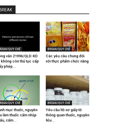
BREAK
REAK/QUY CHẾ
BREAK/QUY CHẾ
ng văn 21996/QLD-KD
Các yêu cầu chung đối
 không còn thủ tục cấp
với thực phẩm chức năng
ấy phép...
REAK/QUY CHẾ
BREAK/QUY CHẾ
nh mục thuốc, nguyên
Yêu cầu hồ sơ giấy tờ
ệu làm thuốc cấm nhập
thông quan thuốc, nguyên
ẩu, cấm...
liệu...