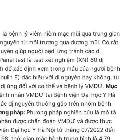
là bệnh lý viêm niêm mạc mũi qua trung gian
dị nguyên từ môi trường qua đường mũi. Có rất
guyên giúp người bệdị ứng tránh các dị
anel test là test xét nghiệm (XN) 60 dị
h để xác định xem trong máu của người bệnh
bulin E) đặc hiệu với dị nguyên hay không, từ
 dị ứng đối với cơ thể và bệnh lý VMDƯ.
Mục
ệnh nhân VMDƯ tại Bệnh viện Đại học Y Hà
 các dị nguyên thường gặp trên nhóm bệnh
ơng pháp:
Phương pháp nghiên cứu là mô tả
 nhân được chẩn đoán VMDƯ và được thực
 viện Đại học Y Hà Nội từ tháng 07/2022 đến
,98, thời gian mắc bệnh trung bình là 4,79