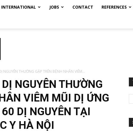
INTERNATIONAL
JOBS
CONTACT
REFERENCES
DỊ NGUYÊN THƯỜNG GẶP TRÊN BỆNH NHÂN VIÊM...
 DỊ NGUYÊN THƯỜNG
HÂN VIÊM MŨI DỊ ỨNG
60 DỊ NGUYÊN TẠI
C Y HÀ NỘI