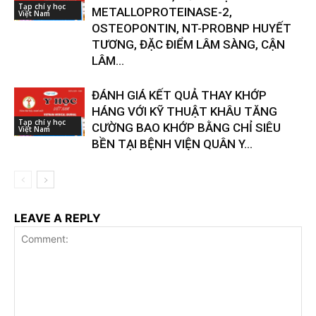
Tạp chí y học
METALLOPROTEINASE-2,
Việt Nam
OSTEOPONTIN, NT-PROBNP HUYẾT
TƯƠNG, ĐẶC ĐIỂM LÂM SÀNG, CẬN
LÂM...
ĐÁNH GIÁ KẾT QUẢ THAY KHỚP
HÁNG VỚI KỸ THUẬT KHÂU TĂNG
Tạp chí y học
CƯỜNG BAO KHỚP BẰNG CHỈ SIÊU
Việt Nam
BỀN TẠI BỆNH VIỆN QUÂN Y...
LEAVE A REPLY