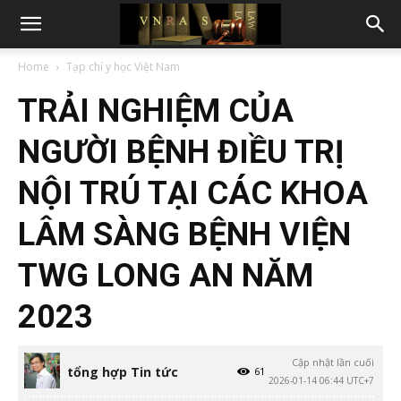
Home
Tạp chí y học Việt Nam
TRẢI NGHIỆM CỦA
NGƯỜI BỆNH ĐIỀU TRỊ
NỘI TRÚ TẠI CÁC KHOA
LÂM SÀNG BỆNH VIỆN
TWG LONG AN NĂM
2023
Cập nhật lần cuối
tổng hợp Tin tức
61
2026-01-14 06:44 UTC+7