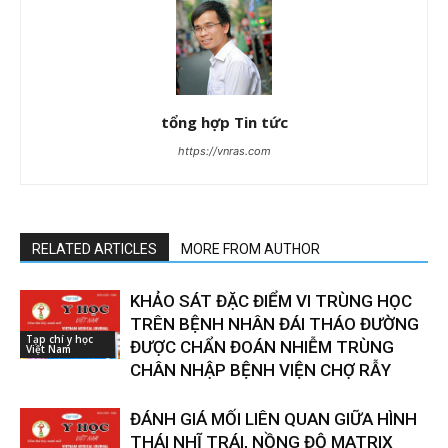
tổng hợp Tin tức
https://vnras.com
RELATED ARTICLES
MORE FROM AUTHOR
KHẢO SÁT ĐẶC ĐIỂM VI TRÙNG HỌC
TRÊN BỆNH NHÂN ĐÁI THÁO ĐƯỜNG
Tạp chí y học
ĐƯỢC CHẨN ĐOÁN NHIỄM TRÙNG
Việt Nam
CHÂN NHẬP BỆNH VIỆN CHỢ RẪY
ĐÁNH GIÁ MỐI LIÊN QUAN GIỮA HÌNH
THÁI NHĨ TRÁI, NỒNG ĐỘ MATRIX