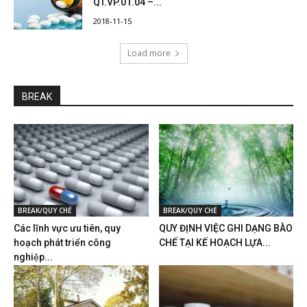
QT.VP.01.04 –...
2018-11-15
Load more
BREAK
BREAK/QUY CHẾ
BREAK/QUY CHẾ
Các lĩnh vực ưu tiên, quy
QUY ĐỊNH VIỆC GHI DẠNG BÀO
hoạch phát triển công
CHẾ TẠI KẾ HOẠCH LỰA...
nghiệp...