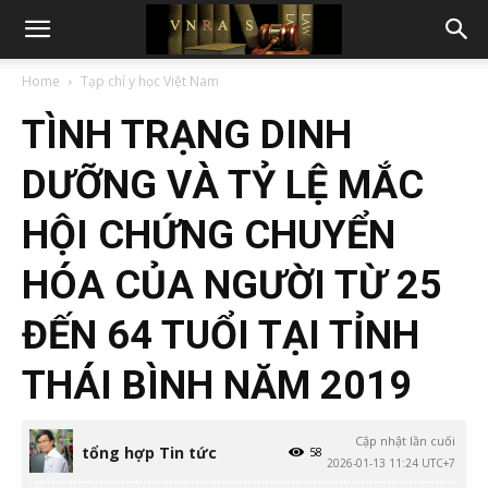
Home
Tạp chí y học Việt Nam
TÌNH TRẠNG DINH
DƯỠNG VÀ TỶ LỆ MẮC
HỘI CHỨNG CHUYỂN
HÓA CỦA NGƯỜI TỪ 25
ĐẾN 64 TUỔI TẠI TỈNH
THÁI BÌNH NĂM 2019
Cập nhật lần cuối
tổng hợp Tin tức
58
2026-01-13 11:24 UTC+7