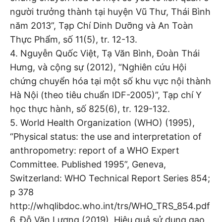
người trưởng thành tại huyện Vũ Thư, Thái Bình
năm 2013”, Tạp Chí Dinh Dưỡng và An Toàn
Thực Phẩm, số 11(5), tr. 12-13.
4. Nguyễn Quốc Việt, Tạ Văn Bình, Đoàn Thái
Hưng, và cộng sự (2012), “Nghiên cứu Hội
chứng chuyển hóa tại một số khu vực nội thành
Hà Nội (theo tiêu chuẩn IDF-2005)”, Tạp chí Y
học thực hành, số 825(6), tr. 129-132.
5. World Health Organization (WHO) (1995),
“Physical status: the use and interpretation of
anthropometry: report of a WHO Expert
Committee. Published 1995”, Geneva,
Switzerland: WHO Technical Report Series 854;
p 378
http://whqlibdoc.who.int/trs/WHO_TRS_854.pdf
6. Đỗ Văn Lương (2019), Hiệu quả sử dụng gạo