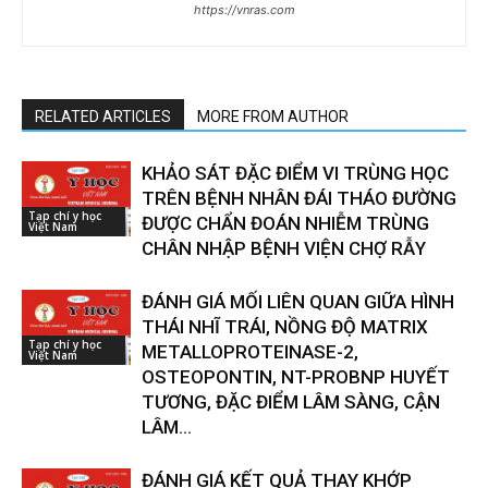
https://vnras.com
RELATED ARTICLES
MORE FROM AUTHOR
KHẢO SÁT ĐẶC ĐIỂM VI TRÙNG HỌC
TRÊN BỆNH NHÂN ĐÁI THÁO ĐƯỜNG
Tạp chí y học
ĐƯỢC CHẨN ĐOÁN NHIỄM TRÙNG
Việt Nam
CHÂN NHẬP BỆNH VIỆN CHỢ RẪY
ĐÁNH GIÁ MỐI LIÊN QUAN GIỮA HÌNH
THÁI NHĨ TRÁI, NỒNG ĐỘ MATRIX
Tạp chí y học
METALLOPROTEINASE-2,
Việt Nam
OSTEOPONTIN, NT-PROBNP HUYẾT
TƯƠNG, ĐẶC ĐIỂM LÂM SÀNG, CẬN
LÂM...
ĐÁNH GIÁ KẾT QUẢ THAY KHỚP