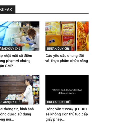
BREAK
REAK/QUY CHẾ
BREAK/QUY CHẾ
p nhật một số điểm
Các yêu cầu chung đối
ong phạm vi chứng
với thực phẩm chức năng
ận GMP...
REAK/QUY CHẾ
BREAK/QUY CHẾ
c thông tin, hình ảnh
Công văn 21996/QLD-KD
ông được sử dụng
sẽ không còn thủ tục cấp
ong nội...
giấy phép...