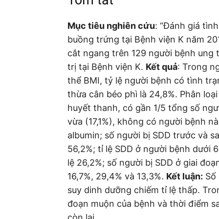
Tóm tắt
Mục tiêu nghiên cứu
: “Đánh giá tì
buồng trứng tại Bệnh viện K năm 20
cắt ngang trên 129 người bệnh ung th
trị tại Bệnh viện K.
Kết quả
: Trong n
thể BMI, tỷ lệ người bệnh có tình tr
thừa cân béo phì là 24,8%. Phân loạ
huyết thanh, có gần 1/5 tổng số ngư
vừa (17,1%), không có người bệnh n
albumin; số người bị SDD trước và sa
56,2%; tỉ lệ SDD ở người bệnh dưới 60
lệ 26,2%; số người bị SDD ở giai đoạn b
16,7%, 29,4% và 13,3%.
Kết luận:
Số 
suy dinh dưỡng chiếm tỉ lệ thấp. Tron
đoạn muộn của bệnh và thời điểm s
còn lại.