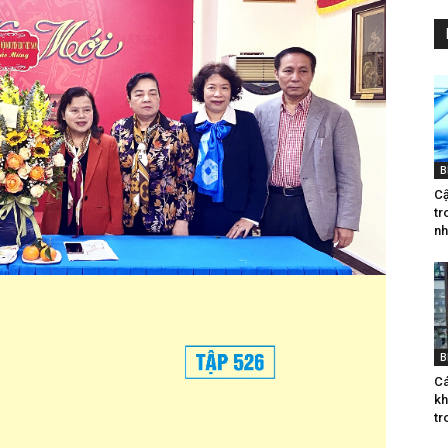
B
Cậ
tr
nh
B
Cá
kh
tr