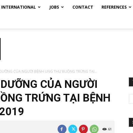
INTERNATIONAL
JOBS
CONTACT
REFERENCES
 DƯỠNG CỦA NGƯỜI BỆNH UNG THƯ BUỒNG TRỨNG TẠI...
 DƯỠNG CỦA NGƯỜI
ỒNG TRỨNG TẠI BỆNH
-2019
61