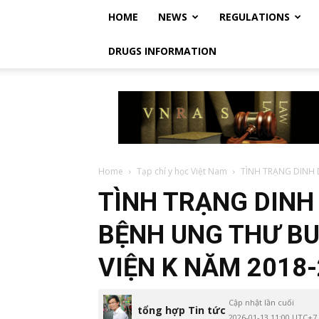
HOME
NEWS
REGULATIONS
DRUGS INFORMATION
Vietnam
Regulatory
Affairs
Society
–
Luật
Home
Tạp chí y học Việt Nam
TÌNH TRẠNG DINH
Dược
TÌNH TRẠNG DINH
Việt
Nam
BỆNH UNG THƯ BU
VIỆN K NĂM 2018
Cập nhật lần cuối
tổng hợp Tin tức
2026-01-13 11:00 UTC+7