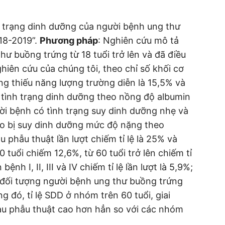
nh trạng dinh dưỡng của người bệnh ung thư
18-2019”.
Phương pháp
: Nghiên cứu mô tả
ư buồng trứng từ 18 tuổi trở lên và đã điều
ghiên cứu của chúng tôi, theo chỉ số khối cơ
ạng thiếu năng lượng trường diễn là 15,5% và
i tình trạng dinh dưỡng theo nồng độ albumin
ời bệnh có tình trạng suy dinh dưỡng nhẹ và
ào bị suy dinh dưỡng mức độ nặng theo
u phẫu thuật lần lượt chiếm tỉ lệ là 25% và
 tuổi chiếm 12,6%, từ 60 tuổi trở lên chiếm tỉ
ệnh I, II, III và IV chiếm tỉ lệ lần lượt là 5,9%;
đối tượng người bệnh ung thư buồng trứng
g đó, tỉ lệ SDD ở nhóm trên 60 tuổi, giai
au phẫu thuật cao hơn hẳn so với các nhóm