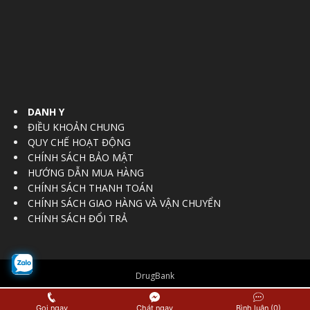
DANH Y
ĐIỀU KHOẢN CHUNG
QUY CHẾ HOẠT ĐỘNG
CHÍNH SÁCH BẢO MẬT
HƯỚNG DẪN MUA HÀNG
CHÍNH SÁCH THANH TOÁN
CHÍNH SÁCH GIAO HÀNG VÀ VẬN CHUYỂN
CHÍNH SÁCH ĐỔI TRẢ
DrugBank
© Copyright 2016 - 2017
Vietnam Regulatory Affairs Society
Gọi ngay
Chát ngay
Bình luận (0)