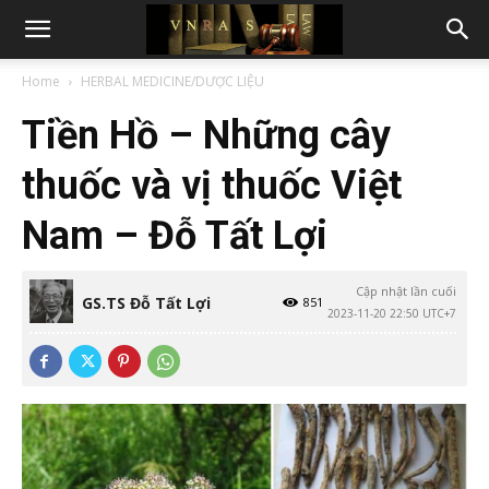
Home
HERBAL MEDICINE/DƯỢC LIỆU
Tiền Hồ – Những cây
thuốc và vị thuốc Việt
Nam – Đỗ Tất Lợi
Cập nhật lần cuối
GS.TS Đỗ Tất Lợi
851
2023-11-20 22:50 UTC+7