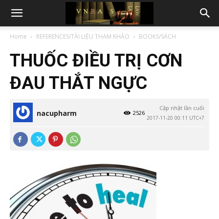
Home
REFERENCES/TÀI LIỆU THAM KHẢO
BOOKS/SÁCH
THUỐC ĐIỀU TRỊ CƠN
ĐAU THẮT NGỰC
Cập nhật lần cuối
nacupharm
2526
2017-11-20 00:11 UTC+7