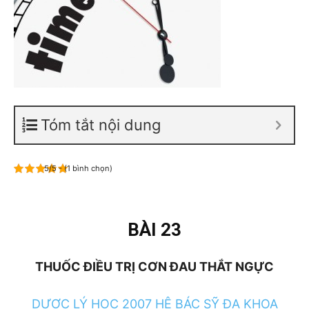
Tóm tắt nội dung
5/5 - (1 bình chọn)
BÀI 23
THUỐC ĐIỀU TRỊ CƠN ĐAU THẮT NGỰC
DƯỢC LÝ HỌC 2007 HỆ BÁC SỸ ĐA KHOA