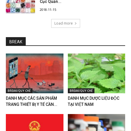
Cục Quản...
2018-11-15
Load more
BREAK
BREAK/QUY CHẾ
BREAK/QUY CHẾ
DANH MỤC CÁC SẢN PHẨM
DANH MỤC DƯỢC LIỆU ĐỘC
TRANG THIẾT BỊ Y TẾ CẦN...
TẠI VIỆT NAM