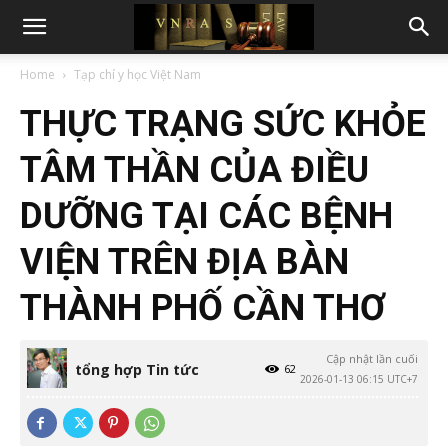
Home
Tạp chí y học Việt Nam
THỰC TRẠNG SỨC KHỎE
TÂM THẦN CỦA ĐIỀU
DƯỠNG TẠI CÁC BỆNH
VIỆN TRÊN ĐỊA BÀN
THÀNH PHỐ CẦN THƠ
Cập nhật lần cuối
tổng hợp Tin tức
62
2026-01-13 06:15 UTC+7