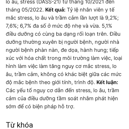
lo âu, stress (DASS-21) từ tháng 10/2021 đến
tháng 05/2022.
Kết quả:
Tỷ lệ nhân viên y tế
mắc stress, lo âu và trầm cảm lần lượt là 9,2%;
7,6%; 6,7% đa số ở mức độ nhẹ và vừa. 5,1%
điều dưỡng có cùng ba dạng rối loạn trên. Điều
dưỡng thường xuyên bị người bệnh, người nhà
người bệnh phàn nàn, đe dọa, hành hung; tiếp
xúc với hóa chất trong môi trường làm việc, loại
hình làm việc làm tăng nguy cơ mắc stress, lo
âu, trầm cảm, không có khác biệt giữa các mức
độ mắc bệnh theo giới tính, trình độ.
Kết luận:
Các yếu tố nguy cơ dẫn đến stress, lo âu, trầm
cảm của điều dưỡng tầm soát nhằm phát hiện
sớm để có biện pháp hỗ trợ.
Từ khóa