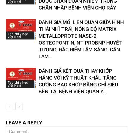
ĐƯỢC CHẨN ĐOÁN NHIỄM TRÙNG
Việt Nam
CHÂN NHẬP BỆNH VIỆN CHỢ RẪY
ĐÁNH GIÁ MỐI LIÊN QUAN GIỮA HÌNH
THÁI NHĨ TRÁI, NỒNG ĐỘ MATRIX
Tạp chí y học
METALLOPROTEINASE-2,
Việt Nam
OSTEOPONTIN, NT-PROBNP HUYẾT
TƯƠNG, ĐẶC ĐIỂM LÂM SÀNG, CẬN
LÂM...
ĐÁNH GIÁ KẾT QUẢ THAY KHỚP
HÁNG VỚI KỸ THUẬT KHÂU TĂNG
Tạp chí y học
CƯỜNG BAO KHỚP BẰNG CHỈ SIÊU
Việt Nam
BỀN TẠI BỆNH VIỆN QUÂN Y...
LEAVE A REPLY