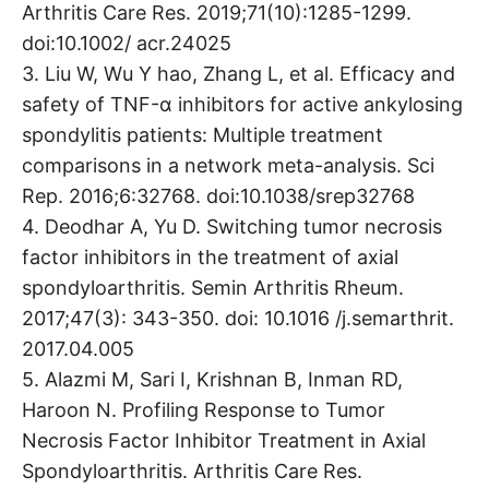
Arthritis Care Res. 2019;71(10):1285-1299.
doi:10.1002/ acr.24025
3. Liu W, Wu Y hao, Zhang L, et al. Efficacy and
safety of TNF-α inhibitors for active ankylosing
spondylitis patients: Multiple treatment
comparisons in a network meta-analysis. Sci
Rep. 2016;6:32768. doi:10.1038/srep32768
4. Deodhar A, Yu D. Switching tumor necrosis
factor inhibitors in the treatment of axial
spondyloarthritis. Semin Arthritis Rheum.
2017;47(3): 343-350. doi: 10.1016 /j.semarthrit.
2017.04.005
5. Alazmi M, Sari I, Krishnan B, Inman RD,
Haroon N. Profiling Response to Tumor
Necrosis Factor Inhibitor Treatment in Axial
Spondyloarthritis. Arthritis Care Res.