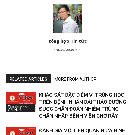
tổng hợp Tin tức
https://vnras.com
RELATED ARTICLES
MORE FROM AUTHOR
KHẢO SÁT ĐẶC ĐIỂM VI TRÙNG HỌC
TRÊN BỆNH NHÂN ĐÁI THÁO ĐƯỜNG
Tạp chí y học
ĐƯỢC CHẨN ĐOÁN NHIỄM TRÙNG
Việt Nam
CHÂN NHẬP BỆNH VIỆN CHỢ RẪY
ĐÁNH GIÁ MỐI LIÊN QUAN GIỮA HÌNH