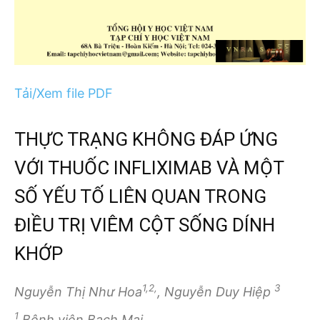
Tải/Xem file PDF
THỰC TRẠNG KHÔNG ĐÁP ỨNG
VỚI THUỐC INFLIXIMAB VÀ MỘT
SỐ YẾU TỐ LIÊN QUAN TRONG
ĐIỀU TRỊ VIÊM CỘT SỐNG DÍNH
KHỚP
1,2,
3
Nguyễn Thị Như Hoa
, Nguyễn Duy Hiệp
1
Bệnh viện Bạch Mai