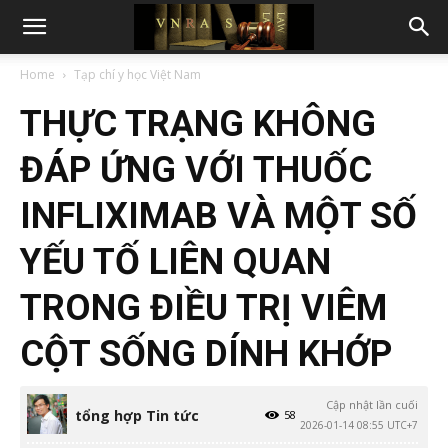
Home
Tạp chí y học Việt Nam
THỰC TRẠNG KHÔNG
ĐÁP ỨNG VỚI THUỐC
INFLIXIMAB VÀ MỘT SỐ
YẾU TỐ LIÊN QUAN
TRONG ĐIỀU TRỊ VIÊM
CỘT SỐNG DÍNH KHỚP
Cập nhật lần cuối
tổng hợp Tin tức
58
2026-01-14 08:55 UTC+7