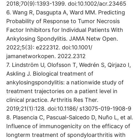
2018;70(9):1393-1399. doi:10.1002/acr.23465
6. Wang R, Dasgupta A, Ward MM. Predicting
Probability of Response to Tumor Necrosis
Factor Inhibitors for Individual Patients With
Ankylosing Spondylitis. JAMA Netw Open.
2022;5(3): e222312. doi:10.1001/
jamanetworkopen. 2022.2312
7. Lindström U, Olofsson T, Wedrén S, Qirjazo I,
Askling J. Biological treatment of
ankylosingspondylitis: a nationwide study of
treatment trajectories on a patient level in
clinical practice. Arthritis Res Ther.
2019;21(1):128. doi:10.1186/ s13075-019-1908-9
8. Plasencia C, Pascual-Salcedo D, Nuño L, et al.
Influence of immunogenicity on the efficacy of
longterm treatment of spondyloarthritis with