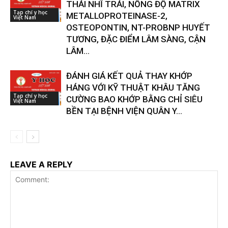
THÁI NHĨ TRÁI, NỒNG ĐỘ MATRIX
Tạp chí y học
METALLOPROTEINASE-2,
Việt Nam
OSTEOPONTIN, NT-PROBNP HUYẾT
TƯƠNG, ĐẶC ĐIỂM LÂM SÀNG, CẬN
LÂM...
ĐÁNH GIÁ KẾT QUẢ THAY KHỚP
HÁNG VỚI KỸ THUẬT KHÂU TĂNG
Tạp chí y học
CƯỜNG BAO KHỚP BẰNG CHỈ SIÊU
Việt Nam
BỀN TẠI BỆNH VIỆN QUÂN Y...
LEAVE A REPLY