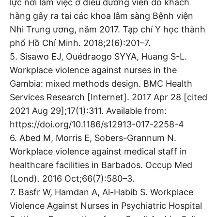
lực nơi làm việc ở điều dưỡng viên do khách
hàng gây ra tại các khoa lâm sàng Bệnh viện
Nhi Trung ương, năm 2017. Tạp chí Y học thành
phổ Hồ Chí Minh. 2018;2(6):201–7.
5. Sisawo EJ, Ouédraogo SYYA, Huang S-L.
Workplace violence against nurses in the
Gambia: mixed methods design. BMC Health
Services Research [Internet]. 2017 Apr 28 [cited
2021 Aug 29];17(1):311. Available from:
https://doi.org/10.1186/s12913-017-2258-4
6. Abed M, Morris E, Sobers-Grannum N.
Workplace violence against medical staff in
healthcare facilities in Barbados. Occup Med
(Lond). 2016 Oct;66(7):580–3.
7. Basfr W, Hamdan A, Al-Habib S. Workplace
Violence Against Nurses in Psychiatric Hospital