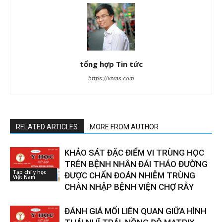
tổng hợp Tin tức
https://vnras.com
RELATED ARTICLES
MORE FROM AUTHOR
KHẢO SÁT ĐẶC ĐIỂM VI TRÙNG HỌC
TRÊN BỆNH NHÂN ĐÁI THÁO ĐƯỜNG
Tạp chí y học
ĐƯỢC CHẨN ĐOÁN NHIỄM TRÙNG
Việt Nam
CHÂN NHẬP BỆNH VIỆN CHỢ RẪY
ĐÁNH GIÁ MỐI LIÊN QUAN GIỮA HÌNH