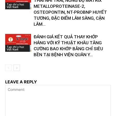
THÁI NHĨ TRÁI, NỒNG ĐỘ MATRIX
Tạp chí y học
METALLOPROTEINASE-2,
Việt Nam
OSTEOPONTIN, NT-PROBNP HUYẾT
TƯƠNG, ĐẶC ĐIỂM LÂM SÀNG, CẬN
LÂM...
ĐÁNH GIÁ KẾT QUẢ THAY KHỚP
HÁNG VỚI KỸ THUẬT KHÂU TĂNG
Tạp chí y học
CƯỜNG BAO KHỚP BẰNG CHỈ SIÊU
Việt Nam
BỀN TẠI BỆNH VIỆN QUÂN Y...
LEAVE A REPLY