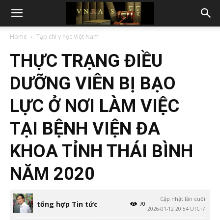
Home
Tạp chí y học Việt Nam
THỰC TRẠNG ĐIỀU
DƯỠNG VIÊN BỊ BẠO
LỰC Ở NƠI LÀM VIỆC
TẠI BỆNH VIỆN ĐA
KHOA TỈNH THÁI BÌNH
NĂM 2020
Cập nhật lần cuối
tổng hợp Tin tức
70
2026-01-12 20:54 UTC+7