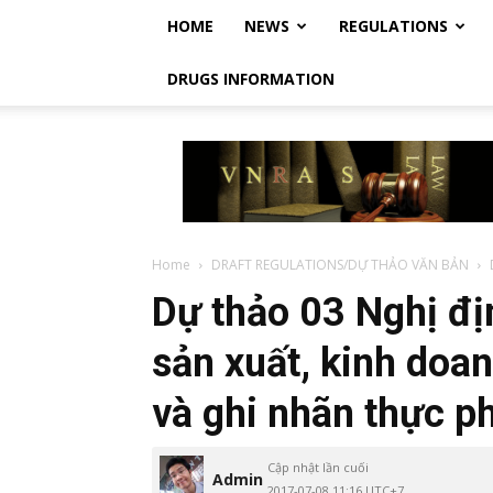
HOME
NEWS
REGULATIONS
DRUGS INFORMATION
Vietnam
Regulatory
Affairs
Society
–
Luật
Home
DRAFT REGULATIONS/DỰ THẢO VĂN BẢN
Dược
Dự thảo 03 Nghị đị
Việt
Nam
sản xuất, kinh doa
và ghi nhãn thực p
Cập nhật lần cuối
Admin
2017-07-08 11:16 UTC+7