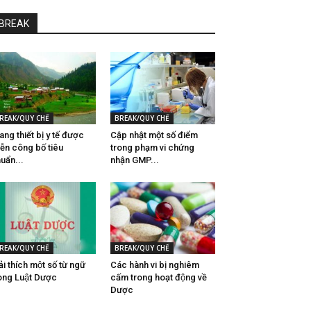
BREAK
REAK/QUY CHẾ
BREAK/QUY CHẾ
ang thiết bị y tế được
Cập nhật một số điểm
ễn công bố tiêu
trong phạm vi chứng
uẩn...
nhận GMP...
REAK/QUY CHẾ
BREAK/QUY CHẾ
̉i thích một số từ ngữ
Các hành vi bị nghiêm
ong Luật Dược
cấm trong hoạt động về
Dược