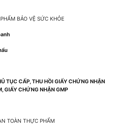
 PHẨM BẢO VỆ SỨC KHỎE
oanh
khẩu
THỦ TỤC CẤP, THU HỒI GIẤY CHỨNG NHẬN
M, GIẤY CHỨNG NHẬN GMP
 AN TOÀN THỰC PHẨM