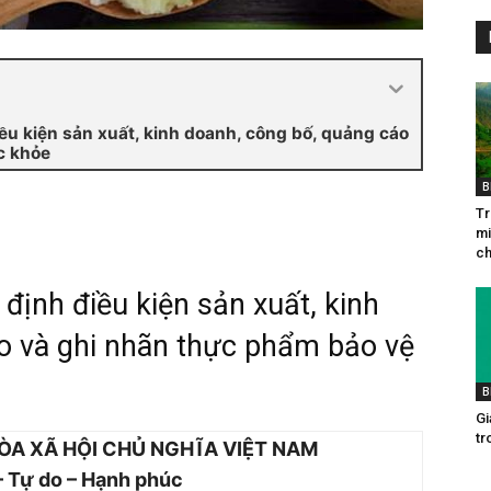
ều kiện sản xuất, kinh doanh, công bố, quảng cáo
c khỏe
B
Tr
mi
ch
định điều kiện sản xuất, kinh
o và ghi nhãn thực phẩm bảo vệ
B
Gia
tr
ÒA XÃ HỘI CHỦ NGHĨA VIỆT NAM
– Tự do – Hạnh phúc