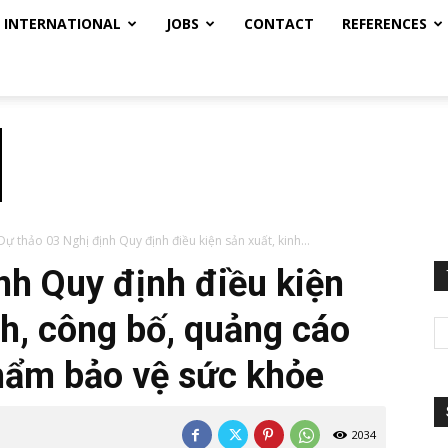
INTERNATIONAL
JOBS
CONTACT
REFERENCES
Dự thảo 03 Nghị định Quy định điều kiện sản xuất, kinh...
nh Quy định điều kiện
nh, công bố, quảng cáo
hẩm bảo vệ sức khỏe
2034