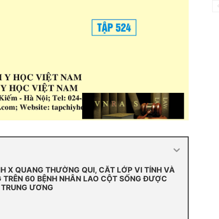
NH X QUANG THƯỜNG QUI, CẮT LỚP VI TÍNH VÀ
 TRÊN 60 BỆNH NHÂN LAO CỘT SỐNG ĐƯỢC
I TRUNG ƯƠNG