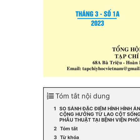
Tóm tắt nội dung
SO SÁNH ĐẶC ĐIỂM HÌNH HÌNH Ả
CỘNG HƯỞNG TỪ LAO CỘT SỐNG
PHẪU THUẬT TẠI BỆNH VIỆN PHỔ
Tóm tắt
Từ khóa