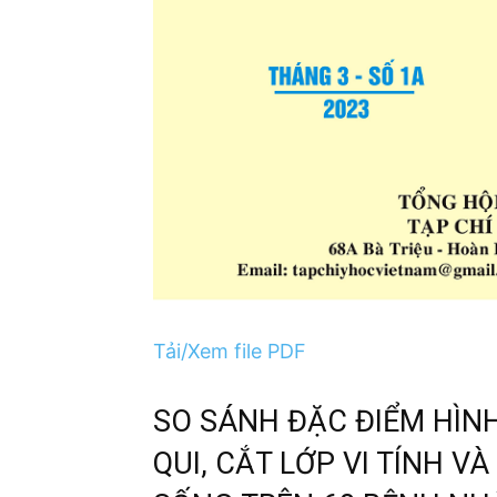
Tải/Xem file PDF
SO SÁNH ĐẶC ĐIỂM HÌN
QUI, CẮT LỚP VI TÍNH 