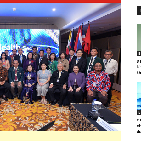
B
Da
li
kh
B
Cá
ch
d