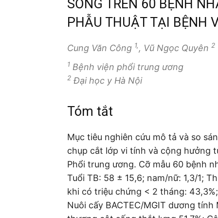
SỐNG TRÊN 60 BỆNH NH
PHẪU THUẬT TẠI BỆNH 
1,
2
Cung Văn Công
, Vũ Ngọc Quyên
1
Bệnh viện phổi trung ương
2
Đại học y Hà Nội
Tóm tắt
Mục tiêu nghiên cứu mô tả và so sá
chụp cắt lớp vi tính và cộng hưởng t
Phổi trung ương. Cỡ mẫu 60 bệnh nh
Tuổi TB: 58 ± 15,6; nam/nữ: 1,3/1; T
khi có triệu chứng < 2 tháng: 43,3%;
Nuôi cấy BACTEC/MGIT dương tính