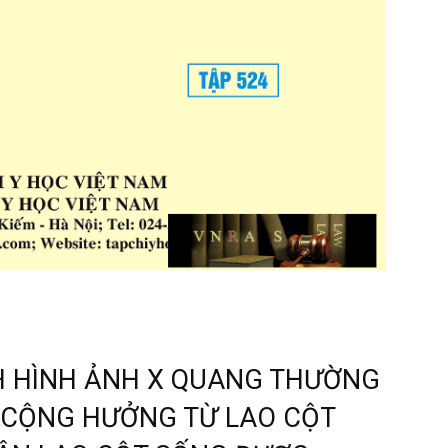
H HÌNH ẢNH X QUANG THƯỜNG
VÀ CỘNG HƯỞNG TỪ LAO CỘT