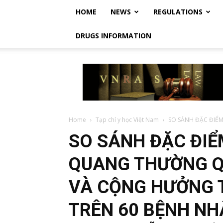
HOME
NEWS
REGULATIONS
DRUGS INFORMATION
Vietnam
Regulatory
Affairs
Society
–
Luật
Home
Tạp chí y học Việt Nam
SO SÁNH ĐẶC ĐIỂM
Dược
SO SÁNH ĐẶC ĐIỂ
Việt
Nam
QUANG THƯỜNG QU
VÀ CỘNG HƯỞNG 
TRÊN 60 BỆNH NH