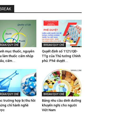
BREAK
REAK/QUY CHẾ
BREAK/QUY CHẾ
nh mục thuốc, nguyên
Quyết định số 1121/QĐ-
ệu làm thuốc cấm nhập
TTg của Thủ tướng Chính
ẩu, cấm...
phủ: Phê duyệt...
REAK/QUY CHẾ
BREAK/QUY CHẾ
c trường hợp bị thu hồi
Bảng nhu cầu dinh dưỡng
ứng chỉ hành nghề
khuyến nghị cho người
ược
Việt Nam