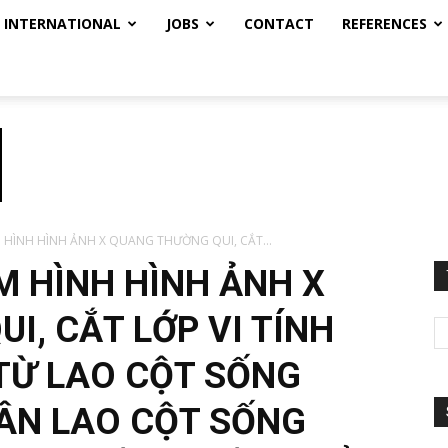
INTERNATIONAL
JOBS
CONTACT
REFERENCES
 HÌNH HÌNH ẢNH X QUANG THƯỜNG QUI, CẮT...
M HÌNH HÌNH ẢNH X
I, CẮT LỚP VI TÍNH
TỪ LAO CỘT SỐNG
ÂN LAO CỘT SỐNG