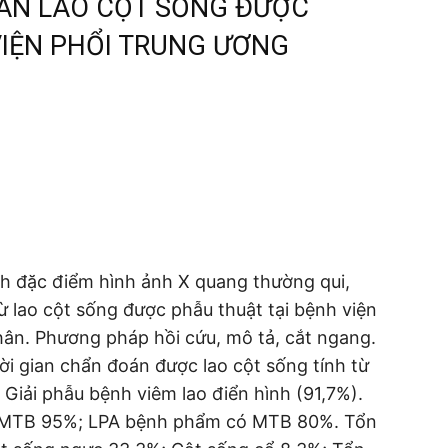
ÂN LAO CỘT SỐNG ĐƯỢC
VIỆN PHỔI TRUNG ƯƠNG
nh đặc điểm hình ảnh X quang thường qui,
ừ lao cột sống được phẫu thuật tại bệnh viện
ân. Phương pháp hồi cứu, mô tả, cắt ngang.
hời gian chẩn đoán được lao cột sống tính từ
 Giải phẫu bệnh viêm lao điển hình (91,7%).
 MTB 95%; LPA bệnh phẩm có MTB 80%. Tổn