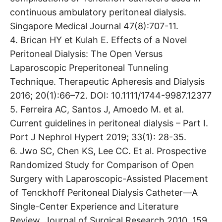
continuous ambulatory peritoneal dialysis.
Singapore Medical Journal 47(8):707-11.
4. Brican HY et Kulah E. Effects of a Novel
Peritoneal Dialysis: The Open Versus
Laparoscopic Preperitoneal Tunneling
Technique. Therapeutic Apheresis and Dialysis
2016; 20(1):66–72. DOI: 10.1111/1744-9987.12377
5. Ferreira AC, Santos J, Amoedo M. et al.
Current guidelines in peritoneal dialysis – Part I.
Port J Nephrol Hypert 2019; 33(1): 28-35.
6. Jwo SC, Chen KS, Lee CC. Et al. Prospective
Randomized Study for Comparison of Open
Surgery with Laparoscopic-Assisted Placement
of Tenckhoff Peritoneal Dialysis Catheter—A
Single-Center Experience and Literature
Review. Journal of Surgical Research 2010, 159,