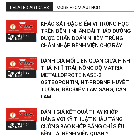
RELATED ARTICLES
MORE FROM AUTHOR
KHẢO SÁT ĐẶC ĐIỂM VI TRÙNG HỌC
TRÊN BỆNH NHÂN ĐÁI THÁO ĐƯỜNG
Tạp chí y học
ĐƯỢC CHẨN ĐOÁN NHIỄM TRÙNG
Việt Nam
CHÂN NHẬP BỆNH VIỆN CHỢ RẪY
ĐÁNH GIÁ MỐI LIÊN QUAN GIỮA HÌNH
THÁI NHĨ TRÁI, NỒNG ĐỘ MATRIX
Tạp chí y học
METALLOPROTEINASE-2,
Việt Nam
OSTEOPONTIN, NT-PROBNP HUYẾT
TƯƠNG, ĐẶC ĐIỂM LÂM SÀNG, CẬN
LÂM...
ĐÁNH GIÁ KẾT QUẢ THAY KHỚP
HÁNG VỚI KỸ THUẬT KHÂU TĂNG
Tạp chí y học
CƯỜNG BAO KHỚP BẰNG CHỈ SIÊU
Việt Nam
BỀN TẠI BỆNH VIỆN QUÂN Y...