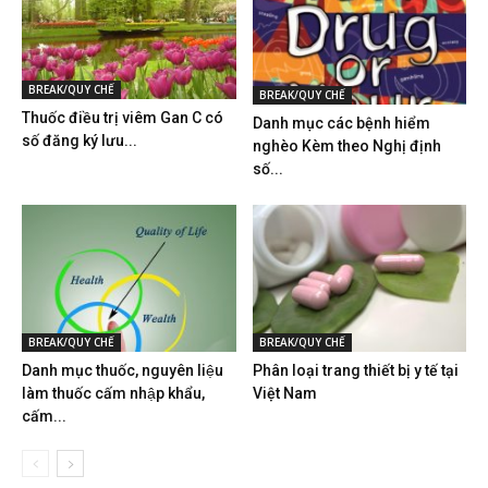
BREAK/QUY CHẾ
BREAK/QUY CHẾ
Thuốc điều trị viêm Gan C có
Danh mục các bệnh hiểm
số đăng ký lưu...
nghèo Kèm theo Nghị định
số...
BREAK/QUY CHẾ
BREAK/QUY CHẾ
Danh mục thuốc, nguyên liệu
Phân loại trang thiết bị y tế tại
làm thuốc cấm nhập khẩu,
Việt Nam
cấm...