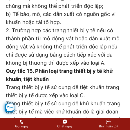
chúng mà không thể phát triển độc lập;
b) Tế bào, mô, các dẫn xuất có nguồn gốc vi
khuẩn hoặc tái tổ hợp.
2. Trường hợp các trang thiết bị y tế nếu có
thành phần từ mô động vật hoặc dẫn xuất mô
động vật và không thể phát triển độc lập nếu
chỉ được sử dụng bằng cách tiếp xúc với da
không bị thương thì được xếp vào loại A.
Quy tắc 15. Phân loại trang thiết bị y tế khử
khuẩn, tiệt khuẩn
Trang thiết bị y tế sử dụng để tiệt khuẩn trang
thiết bị y tế được xếp vào loại C.
Trang thiết bị y tế sử dụng để khử khuẩn trang
thiết bị y tế mà việc khử khuẩn đó là giai đoạn
cuối cùng của quy trình khử khuẩn thì được xếp
Gọi ngay
Chát ngay
Bình luận (0)
vào loại C.