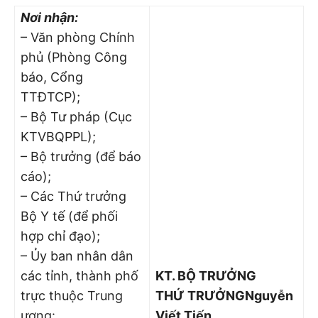
Nơi nhận:
– Văn phòng Chính
phủ (Phòng Công
báo, Cổng
TTĐTCP);
– Bộ Tư pháp (Cục
KTVBQPPL);
– Bộ trưởng (để báo
cáo);
– Các Thứ trưởng
Bộ Y tế (để phối
hợp chỉ đạo);
– Ủy ban nhân dân
các tỉnh, thành phố
KT. BỘ TRƯỞNG
trực thuộc Trung
THỨ TRƯỞNG
Nguyễn
ương:
Viết Tiến