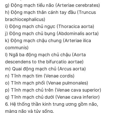
g) Động mạch tiểu não (Arteriae cerebrates)
h) Động mạch thân cánh tay đầu (Truncus
brachiocephalicus)
i) Động mạch chủ ngực (Thoracica aorta)
j) Động mạch chủ bụng (Abdominalis aorta)
k) Động mạch chậu chung (Arteriae ilica
communis)
l) Ngã ba động mạch chủ chậu (Aorta
descendens to the bifurcatio aortae)
m) Quai động mạch chủ (Arcus aorta)
n) Tĩnh mạch tim (Venae cordis)
o) Tĩnh mạch phổi (Venae pulmonales)
p) Tĩnh mạch chủ trên (Venae cava superior)
q) Tĩnh mạch chủ dưới (Venae cava inferior)
6. Hệ thống thần kinh trung ương gồm não,
màng não và tủy sống.