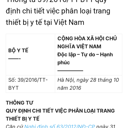
định chi tiết việc phân loại trang
thiết bị y tế tại Việt Nam
CỘNG HÒA XÃ HỘI CHỦ
NGHĨA VIỆT NAM
B
Ộ
Y T
Ế
Độc lập – Tự do – Hạnh
——-
phúc
—————
Số: 39/2016/TT-
Hà Nội, ngày
28
tháng
10
BYT
năm 2016
THÔNG TƯ
QUY ĐỊNH CHI TIẾT VIỆC PHÂN LOẠI TRANG
THIẾT BỊ Y TẾ
Căn cứ
Nghị định số 63/2012/NĐ-CP
ngày 31