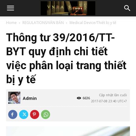
Home
REGULATIONS/VĂN BẢN
Medical Device/Thiết bị y tế
Thông tư 39/2016/TT-
BYT quy định chi tiết
việc phân loại trang thiết
bị y tế
Cập nhật lần cuối
Admin
6636
2017-07-08 23:40 UTC+7