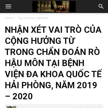
Home
Tạp chí y học Việt Nam
NHẬN XÉT VAI TRÒ CỦA
CỘNG HƯỞNG TỪ
TRONG CHẨN ĐOÁN RÒ
HẬU MÔN TẠI BỆNH
VIỆN ĐA KHOA QUỐC TẾ
HẢI PHÒNG, NĂM 2019
– 2020