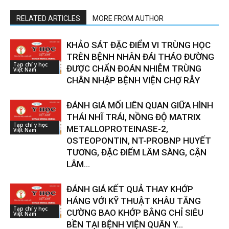
RELATED ARTICLES
MORE FROM AUTHOR
KHẢO SÁT ĐẶC ĐIỂM VI TRÙNG HỌC
TRÊN BỆNH NHÂN ĐÁI THÁO ĐƯỜNG
Tạp chí y học
ĐƯỢC CHẨN ĐOÁN NHIỄM TRÙNG
Việt Nam
CHÂN NHẬP BỆNH VIỆN CHỢ RẪY
ĐÁNH GIÁ MỐI LIÊN QUAN GIỮA HÌNH
THÁI NHĨ TRÁI, NỒNG ĐỘ MATRIX
Tạp chí y học
METALLOPROTEINASE-2,
Việt Nam
OSTEOPONTIN, NT-PROBNP HUYẾT
TƯƠNG, ĐẶC ĐIỂM LÂM SÀNG, CẬN
LÂM...
ĐÁNH GIÁ KẾT QUẢ THAY KHỚP
HÁNG VỚI KỸ THUẬT KHÂU TĂNG
Tạp chí y học
CƯỜNG BAO KHỚP BẰNG CHỈ SIÊU
Việt Nam
BỀN TẠI BỆNH VIỆN QUÂN Y...