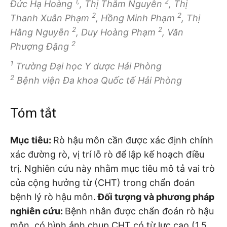
1,
2
Đức Hạ Hoàng
, Thị Thắm Nguyễn
, Thị
2
2
Thanh Xuân Phạm
, Hồng Minh Phạm
, Thị
2
2
Hằng Nguyễn
, Duy Hoàng Phạm
, Văn
2
Phượng Đặng
1
Trường Đại học Y dược Hải Phòng
2
Bệnh viện Đa khoa Quốc tế Hải Phòng
Tóm tắt
Mục tiêu:
Rò hậu môn cần được xác định chính
xác đường rò, vị trí lỗ rò để lập kế hoạch điều
trị. Nghiên cứu này nhằm mục tiêu mô tả vai trò
của cộng hưởng từ (CHT) trong chẩn đoán
bệnh lý rò hậu môn.
Đối tượng và phương pháp
nghiên cứu:
Bệnh nhân được chẩn đoán rò hậu
môn, có hình ảnh chụp CHT có từ lực cao (1,5