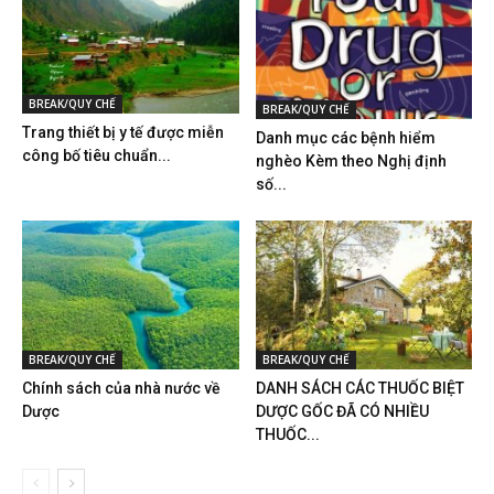
BREAK/QUY CHẾ
BREAK/QUY CHẾ
Trang thiết bị y tế được miễn
Danh mục các bệnh hiểm
công bố tiêu chuẩn...
nghèo Kèm theo Nghị định
số...
BREAK/QUY CHẾ
BREAK/QUY CHẾ
Chính sách của nhà nước về
DANH SÁCH CÁC THUỐC BIỆT
Dược
DƯỢC GỐC ĐÃ CÓ NHIỀU
THUỐC...