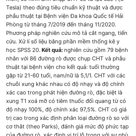
Tesla) theo đúng tiêu chuẩn kỹ thuật và được
phẫu thuật tại Bệnh viện Đa khoa Quốc tế Hải
Phòng từ tháng 7/2019 đến tháng 11/2020.
Phương pháp nghiên cứu mô tả cắt ngang, tiến
cứu. Xử lí số liệu bằng phần mềm thống kê y
học SPSS 20.
Kết quả:
nghiên cứu gồm 79 bệnh
nhân với 86 đường rò được chụp CHT và phẫu
thuật tại bệnh viện cho kết quả: tuổi thường
gặp từ 21-60 tuổi, nam/nữ là 5,1/1. CHT với các
chuỗi xung khác nhau có độ nhạy và độ chính
xác cao trong phát hiện đường rò, đặc biệt là
xung T1 xoá mỡ có tiêm thuốc đối quang từ có
độ nhạy 100%, độ chính xác 97,5%. CHT có giá
trị cao trong xác định phân loại đường rò so với
cơ thắt (theo Parks), đánh giá mức độ phức tạp
của đường rò, xác định vị trí lỗ trong với sự phù