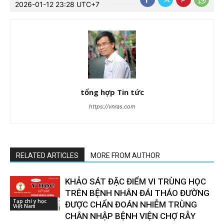
2026-01-12 23:28 UTC+7
tổng hợp Tin tức
https://vnras.com
RELATED ARTICLES
MORE FROM AUTHOR
KHẢO SÁT ĐẶC ĐIỂM VI TRÙNG HỌC
TRÊN BỆNH NHÂN ĐÁI THÁO ĐƯỜNG
Tạp chí y học
ĐƯỢC CHẨN ĐOÁN NHIỄM TRÙNG
Việt Nam
CHÂN NHẬP BỆNH VIỆN CHỢ RẪY