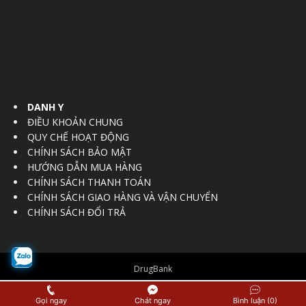
DANH Y
ĐIỀU KHOẢN CHUNG
QUY CHẾ HOẠT ĐỘNG
CHÍNH SÁCH BẢO MẬT
HƯỚNG DẪN MUA HÀNG
CHÍNH SÁCH THANH TOÁN
CHÍNH SÁCH GIAO HÀNG VÀ VẬN CHUYỂN
CHÍNH SÁCH ĐỔI TRẢ
DrugBank
© Copyright 2016 - 2017
Vietnam Regulatory Affairs Society
Gọi ngay
Chát ngay
Bình luận (0)