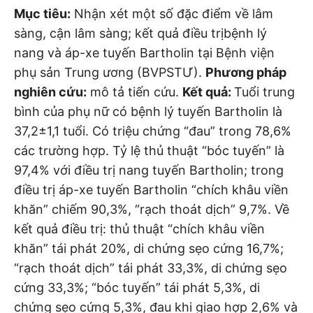
Mục tiêu:
Nhận xét một số đặc điểm về lâm
sàng, cận lâm sàng; kết quả điều trịbệnh lý
nang và áp-xe tuyến Bartholin tại Bệnh viện
phụ sản Trung ương (BVPSTƯ).
Phương pháp
nghiên cứu:
mô tả tiến cứu.
Kết quả:
Tuổi trung
bình của phụ nữ có bệnh lý tuyến Bartholin là
37,2±1,1 tuổi. Có triệu chứng “đau” trong 78,6%
các trường hợp. Tỷ lệ thủ thuật “bóc tuyến” là
97,4% với điều trị nang tuyến Bartholin; trong
điều trị áp-xe tuyến Bartholin “chích khâu viền
khăn” chiếm 90,3%, “rạch thoát dịch” 9,7%. Về
kết quả điều trị: thủ thuật “chích khâu viền
khăn” tái phát 20%, di chứng sẹo cứng 16,7%;
“rạch thoát dịch” tái phát 33,3%, di chứng sẹo
cứng 33,3%; “bóc tuyến” tái phát 5,3%, di
chứng sẹo cứng 5,3%, đau khi giao hợp 2,6% và