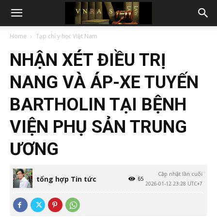
Home
Tạp chí y học Việt Nam
NHẬN XÉT ĐIỀU TRỊ
NANG VÀ ÁP-XE TUYẾN
BARTHOLIN TẠI BỆNH
VIỆN PHỤ SẢN TRUNG
ƯƠNG
Cập nhật lần cuối
tổng hợp Tin tức
65
2026-01-12 23:28 UTC+7