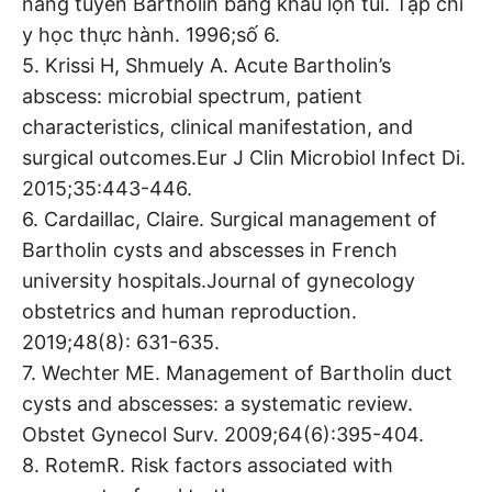
nang tuyến Bartholin bằng khâu lộn túi. Tạp chí
y học thực hành. 1996;số 6.
5. Krissi H, Shmuely A. Acute Bartholin’s
abscess: microbial spectrum, patient
characteristics, clinical manifestation, and
surgical outcomes.Eur J Clin Microbiol Infect Di.
2015;35:443-446.
6. Cardaillac, Claire. Surgical management of
Bartholin cysts and abscesses in French
university hospitals.Journal of gynecology
obstetrics and human reproduction.
2019;48(8): 631-635.
7. Wechter ME. Management of Bartholin duct
cysts and abscesses: a systematic review.
Obstet Gynecol Surv. 2009;64(6):395-404.
8. RotemR. Risk factors associated with