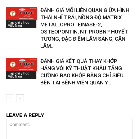
ĐÁNH GIÁ MỐI LIÊN QUAN GIỮA HÌNH
THÁI NHĨ TRÁI, NỒNG ĐỘ MATRIX
Tạp chí y học
METALLOPROTEINASE-2,
Việt Nam
OSTEOPONTIN, NT-PROBNP HUYẾT
TƯƠNG, ĐẶC ĐIỂM LÂM SÀNG, CẬN
LÂM...
ĐÁNH GIÁ KẾT QUẢ THAY KHỚP
HÁNG VỚI KỸ THUẬT KHÂU TĂNG
Tạp chí y học
CƯỜNG BAO KHỚP BẰNG CHỈ SIÊU
Việt Nam
BỀN TẠI BỆNH VIỆN QUÂN Y...
LEAVE A REPLY