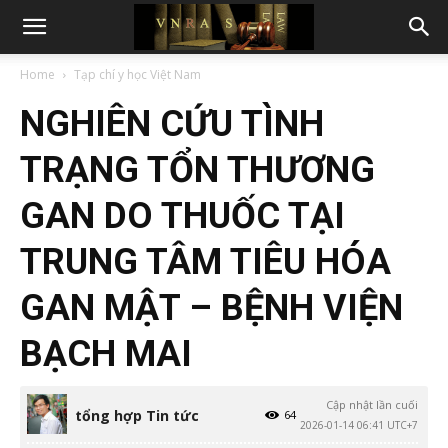
Home
Tạp chí y học Việt Nam
NGHIÊN CỨU TÌNH
TRẠNG TỔN THƯƠNG
GAN DO THUỐC TẠI
TRUNG TÂM TIÊU HÓA
GAN MẬT – BỆNH VIỆN
BẠCH MAI
Cập nhật lần cuối
tổng hợp Tin tức
64
2026-01-14 06:41 UTC+7