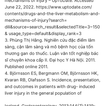
mechanisms of injury – UpToDate. Accessed
June 22, 2022. https://www.uptodate.com/
contents/drugs-and-the-liver-metabolism-and-
mechanisms-of-injury?search=
dili&source=search_result&selectedTitle=3~150
& usage_type=default&display_rank=3
3. Phùng Thị Hằng. Nghiên cứu đặc điểm lâm
sàng, cận lâm sàng và mô bệnh học của tổn
thương gan do thuốc. Luận văn tốt nghiệp bác
sĩ chuyên khoa cấp II. Đại học Y Hà Nội. 2011.
Published online 2011.
4. Björnsson ES, Bergmann OM, Björnsson HK,
Kvaran RB, Olafsson S. Incidence, presentation,
and outcomes in patients with drug- induced
liver injury in the general population of
Iceland. Gastroenterology. 2013;144(7):1419-