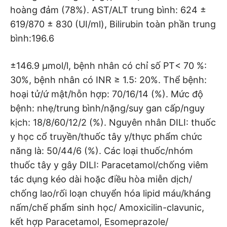
hoàng đảm (78%). AST/ALT trung bình: 624 ±
619/870 ± 830 (UI/ml), Bilirubin toàn phần trung
bình:196.6
±146.9 µmol/l, bệnh nhân có chỉ số PT< 70 %:
30%, bệnh nhân có INR ≥ 1.5: 20%. Thể bệnh:
hoại tử/ứ mật/hỗn hợp: 70/16/14 (%). Mức độ
bệnh: nhẹ/trung bình/nặng/suy gan cấp/nguy
kịch: 18/8/60/12/2 (%). Nguyên nhân DILI: thuốc
y học cổ truyền/thuốc tây y/thực phẩm chức
năng là: 50/44/6 (%). Các loại thuốc/nhóm
thuốc tây y gây DILI: Paracetamol/chống viêm
tác dụng kéo dài hoặc điều hòa miễn dịch/
chống lao/rối loạn chuyển hóa lipid máu/kháng
nấm/chế phẩm sinh học/ Amoxicilin-clavunic,
kết hợp Paracetamol, Esomeprazole/