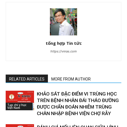
tổng hợp Tin tức
https://vnras.com
RELATED ARTICLES
MORE FROM AUTHOR
KHẢO SÁT ĐẶC ĐIỂM VI TRÙNG HỌC
TRÊN BỆNH NHÂN ĐÁI THÁO ĐƯỜNG
Tạp chí y học
ĐƯỢC CHẨN ĐOÁN NHIỄM TRÙNG
Việt Nam
CHÂN NHẬP BỆNH VIỆN CHỢ RẪY