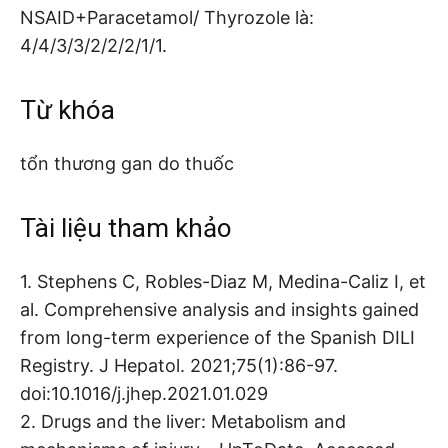
NSAID+Paracetamol/ Thyrozole là:
4/4/3/3/2/2/2/1/1.
Từ khóa
tổn thương gan do thuốc
Tài liệu tham khảo
1. Stephens C, Robles-Diaz M, Medina-Caliz I, et
al. Comprehensive analysis and insights gained
from long-term experience of the Spanish DILI
Registry. J Hepatol. 2021;75(1):86-97.
doi:10.1016/j.jhep.2021.01.029
2. Drugs and the liver: Metabolism and