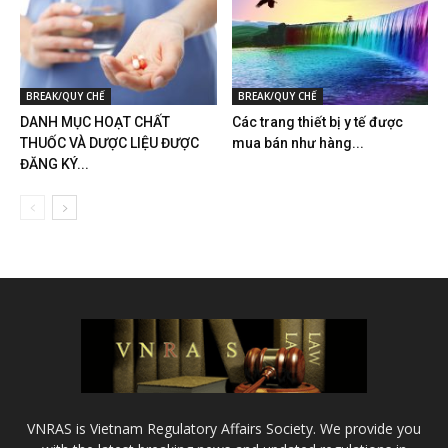
BREAK/QUY CHẾ
BREAK/QUY CHẾ
DANH MỤC HOẠT CHẤT
Các trang thiết bị y tế được
THUỐC VÀ DƯỢC LIỆU ĐƯỢC
mua bán như hàng...
ĐĂNG KÝ...
VNRAS is Vietnam Regulatory Affairs Society. We provide you