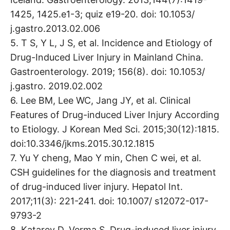
1425, 1425.e1-3; quiz e19-20. doi: 10.1053/
j.gastro.2013.02.006
5. T S, Y L, J S, et al. Incidence and Etiology of
Drug-Induced Liver Injury in Mainland China.
Gastroenterology. 2019; 156(8). doi: 10.1053/
j.gastro. 2019.02.002
6. Lee BM, Lee WC, Jang JY, et al. Clinical
Features of Drug-induced Liver Injury According
to Etiology. J Korean Med Sci. 2015;30(12):1815.
doi:10.3346/jkms.2015.30.12.1815
7. Yu Y cheng, Mao Y min, Chen C wei, et al.
CSH guidelines for the diagnosis and treatment
of drug-induced liver injury. Hepatol Int.
2017;11(3): 221-241. doi: 10.1007/ s12072-017-
9793-2
8. Katarey D, Verma S. Drug-induced liver injury.