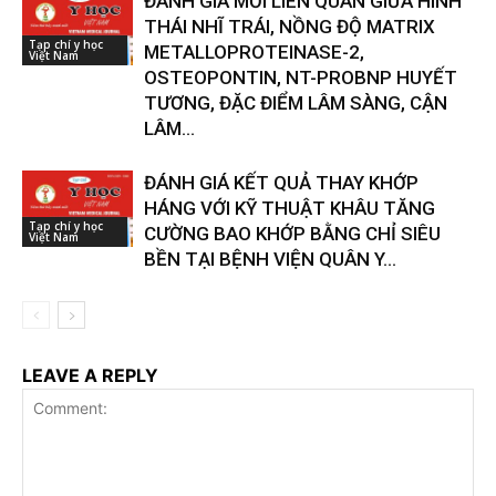
ĐÁNH GIÁ MỐI LIÊN QUAN GIỮA HÌNH
THÁI NHĨ TRÁI, NỒNG ĐỘ MATRIX
Tạp chí y học
METALLOPROTEINASE-2,
Việt Nam
OSTEOPONTIN, NT-PROBNP HUYẾT
TƯƠNG, ĐẶC ĐIỂM LÂM SÀNG, CẬN
LÂM...
ĐÁNH GIÁ KẾT QUẢ THAY KHỚP
HÁNG VỚI KỸ THUẬT KHÂU TĂNG
Tạp chí y học
CƯỜNG BAO KHỚP BẰNG CHỈ SIÊU
Việt Nam
BỀN TẠI BỆNH VIỆN QUÂN Y...
LEAVE A REPLY