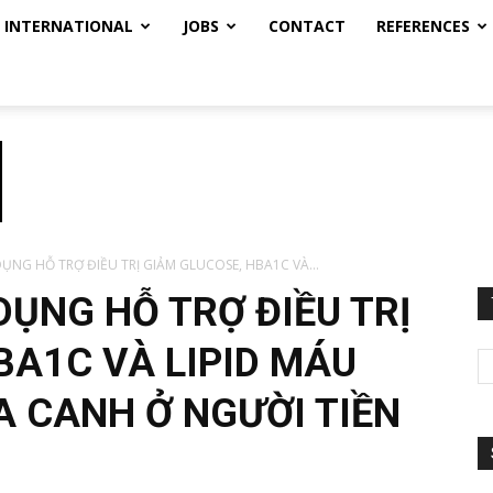
INTERNATIONAL
JOBS
CONTACT
REFERENCES
ỤNG HỖ TRỢ ĐIỀU TRỊ GIẢM GLUCOSE, HBA1C VÀ...
DỤNG HỖ TRỢ ĐIỀU TRỊ
BA1C VÀ LIPID MÁU
A CANH Ở NGƯỜI TIỀN