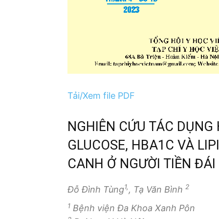
Tải/Xem file PDF
NGHIÊN CỨU TÁC DỤNG H
GLUCOSE, HBA1C VÀ LIP
CANH Ở NGƯỜI TIỀN ĐÁ
1,
2
Đỗ Đình Tùng
, Tạ Văn Bình
1
Bệnh viện Đa Khoa Xanh Pôn