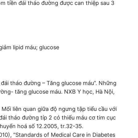
hóm tiền đái tháo đường được can thiệp sau 3
giảm lipid máu; glucose
ề đái tháo đường – Tăng glucose máu”. Những
ường- tăng glucose máu. NXB Y học, Hà Nội,
 Mối liên quan giữa độ ngưng tập tiểu cầu với
ái tháo đường típ 2 có thiếu máu cơ tim cục
 chuyển hoá số 12.2005, tr.32-35.
010), “Standards of Medical Care in Diabetes