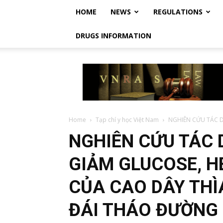
HOME
NEWS
REGULATIONS
DRUGS INFORMATION
Vietnam
Regulatory
Affairs
Society
–
Luật
Home
Tạp chí y học Việt Nam
NGHIÊN CỨU TÁC D
Dược
NGHIÊN CỨU TÁC 
Việt
Nam
GIẢM GLUCOSE, H
CỦA CAO DÂY THÌ
ĐÁI THÁO ĐƯỜNG