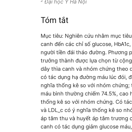
2
Đại học Y Hà Nội
Tóm tắt
Mục tiêu: Nghiên cứu nhằm mục tiêu 
canh đến các chỉ số glucose, HbA1c,
người tiền đái tháo đường. Phương p
trưởng thành được lựa chọn từ cộn
dây thìa canh và nhóm chứng theo dõ
có tác dụng hạ đường máu lúc đói, 
nghĩa thống kê so với nhóm chứng; t
máu bình thường chiếm 74.5%, cao h
thống kê so với nhóm chứng. Có tác
và LDL_c có ý nghĩa thống kê so nh
áp tâm thu và huyết áp tâm trương c
canh có tác dụng giảm glucose máu, H