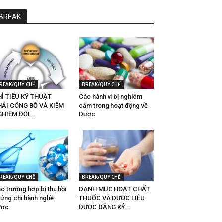
BREAK
REAK/QUY CHẾ
BREAK/QUY CHẾ
Ỉ TIÊU KỸ THUẬT
Các hành vi bị nghiêm
HẢI CÔNG BỐ VÀ KIỂM
cấm trong hoạt động về
HIỆM ĐỐI...
Dược
REAK/QUY CHẾ
BREAK/QUY CHẾ
c trường hợp bị thu hồi
DANH MỤC HOẠT CHẤT
ứng chỉ hành nghề
THUỐC VÀ DƯỢC LIỆU
ược
ĐƯỢC ĐĂNG KÝ...