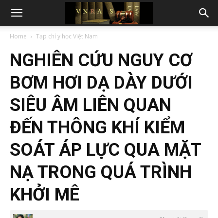
Home
Tạp chí y học Việt Nam
NGHIÊN CỨU NGUY CƠ
BƠM HƠI DẠ DÀY DƯỚI
SIÊU ÂM LIÊN QUAN
ĐẾN THÔNG KHÍ KIỂM
SOÁT ÁP LỰC QUA MẶT
NẠ TRONG QUÁ TRÌNH
KHỞI MÊ