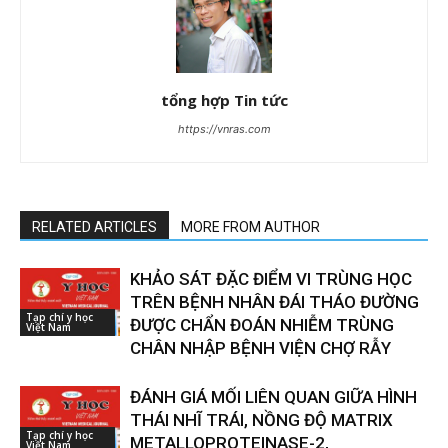
tổng hợp Tin tức
https://vnras.com
RELATED ARTICLES
MORE FROM AUTHOR
KHẢO SÁT ĐẶC ĐIỂM VI TRÙNG HỌC
TRÊN BỆNH NHÂN ĐÁI THÁO ĐƯỜNG
Tạp chí y học
ĐƯỢC CHẨN ĐOÁN NHIỄM TRÙNG
Việt Nam
CHÂN NHẬP BỆNH VIỆN CHỢ RẪY
ĐÁNH GIÁ MỐI LIÊN QUAN GIỮA HÌNH
THÁI NHĨ TRÁI, NỒNG ĐỘ MATRIX
Tạp chí y học
METALLOPROTEINASE-2,
Việt Nam