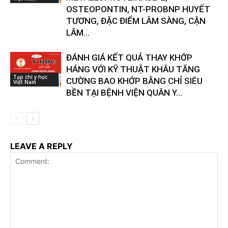
OSTEOPONTIN, NT-PROBNP HUYẾT
TƯƠNG, ĐẶC ĐIỂM LÂM SÀNG, CẬN
LÂM...
ĐÁNH GIÁ KẾT QUẢ THAY KHỚP
HÁNG VỚI KỸ THUẬT KHÂU TĂNG
Tạp chí y học
CƯỜNG BAO KHỚP BẰNG CHỈ SIÊU
Việt Nam
BỀN TẠI BỆNH VIỆN QUÂN Y...
LEAVE A REPLY