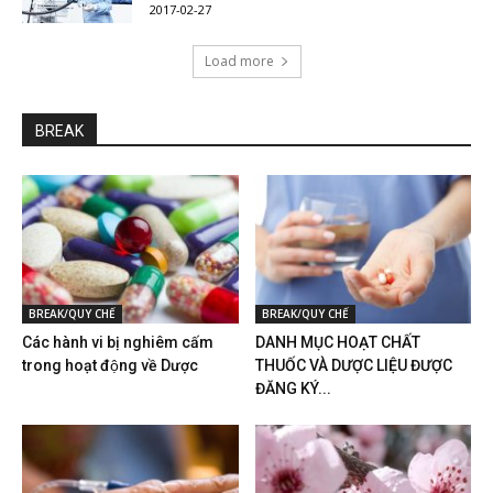
2017-02-27
Load more
BREAK
BREAK/QUY CHẾ
BREAK/QUY CHẾ
Các hành vi bị nghiêm cấm
DANH MỤC HOẠT CHẤT
trong hoạt động về Dược
THUỐC VÀ DƯỢC LIỆU ĐƯỢC
ĐĂNG KÝ...