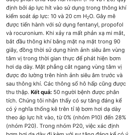
định bởi áp lực hít vào sử dụng trong thông khí
kiểm soát áp lực: 10 và 20 cm H
O. Gây mê
2
được tiến hành với sử dụng fentanyl, propofol
và rocuronium. Khi xảy ra mất phản xạ mi mắt,
bắt đầu thông khí bằng mặt nạ mặt trong 90
giây, đồng thời sử dụng hình ảnh siêu âm vùng
tâm vị trong thời gian thực để phát hiện bơm
hơi dạ dày. Mặt phẳng cắt ngang vùng tâm vị
được đo lường trên hình ảnh siêu âm trước và
sau thông khí. Các thông số hô hấp cũng được
thu thập.
Kết quả
:
50 người bệnh được phân
tích. Chúng tôi nhận thấy có sự tăng đáng kể
có ý nghĩa thống kê trên tỉ lệ bơm hơi dạ dày
theo áp lực hít vào, từ 0% (nhóm P10) đến 28%
(nhóm P20). Trong nhóm P20, việc xác định
bơm hơi dạ dày đi kèm với sự tăng đáng kể có ý