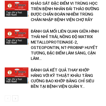
KHẢO SÁT ĐẶC ĐIỂM VI TRÙNG HỌC
TRÊN BỆNH NHÂN ĐÁI THÁO ĐƯỜNG
Tạp chí y học
ĐƯỢC CHẨN ĐOÁN NHIỄM TRÙNG
Việt Nam
CHÂN NHẬP BỆNH VIỆN CHỢ RẪY
ĐÁNH GIÁ MỐI LIÊN QUAN GIỮA HÌNH
THÁI NHĨ TRÁI, NỒNG ĐỘ MATRIX
Tạp chí y học
METALLOPROTEINASE-2,
Việt Nam
OSTEOPONTIN, NT-PROBNP HUYẾT
TƯƠNG, ĐẶC ĐIỂM LÂM SÀNG, CẬN
LÂM...
ĐÁNH GIÁ KẾT QUẢ THAY KHỚP
HÁNG VỚI KỸ THUẬT KHÂU TĂNG
Tạp chí y học
CƯỜNG BAO KHỚP BẰNG CHỈ SIÊU
Việt Nam
BỀN TẠI BỆNH VIỆN QUÂN Y...