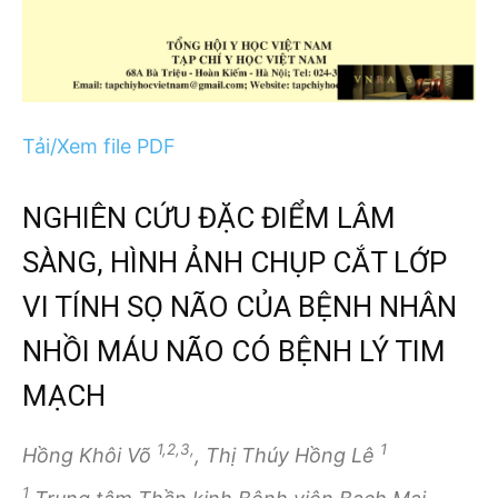
Tải/Xem file PDF
NGHIÊN CỨU ĐẶC ĐIỂM LÂM
SÀNG, HÌNH ẢNH CHỤP CẮT LỚP
VI TÍNH SỌ NÃO CỦA BỆNH NHÂN
NHỒI MÁU NÃO CÓ BỆNH LÝ TIM
MẠCH
1,2,3,
1
Hồng Khôi Võ
, Thị Thúy Hồng Lê
1