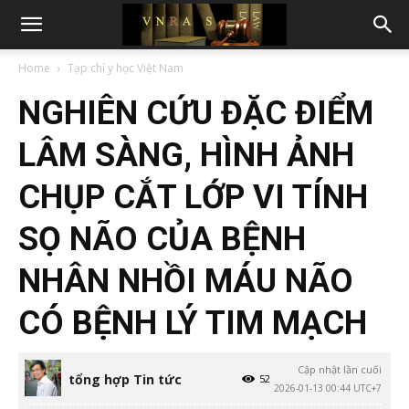
Home
Tạp chí y học Việt Nam
NGHIÊN CỨU ĐẶC ĐIỂM
LÂM SÀNG, HÌNH ẢNH
CHỤP CẮT LỚP VI TÍNH
SỌ NÃO CỦA BỆNH
NHÂN NHỒI MÁU NÃO
CÓ BỆNH LÝ TIM MẠCH
Cập nhật lần cuối
tổng hợp Tin tức
52
2026-01-13 00:44 UTC+7