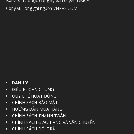
Bài viết đã được đăng ký bản quyền DMCA.
Copy vui lòng ghi nguồn VNRAS.COM
DANH Y
ĐIỀU KHOẢN CHUNG
QUY CHẾ HOẠT ĐỘNG
CHÍNH SÁCH BẢO MẬT
HƯỚNG DẪN MUA HÀNG
CHÍNH SÁCH THANH TOÁN
CHÍNH SÁCH GIAO HÀNG VÀ VẬN CHUYỂN
CHÍNH SÁCH ĐỔI TRẢ