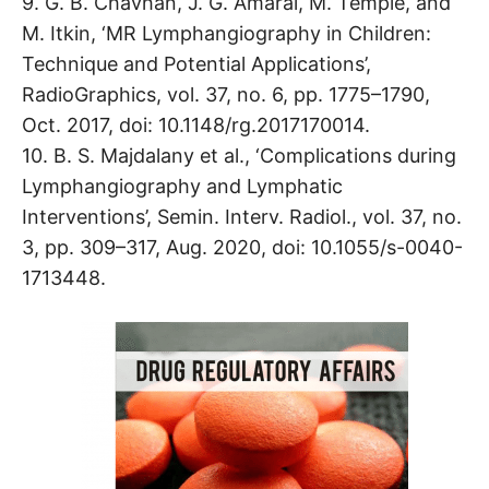
9. G. B. Chavhan, J. G. Amaral, M. Temple, and
M. Itkin, ‘MR Lymphangiography in Children:
Technique and Potential Applications’,
RadioGraphics, vol. 37, no. 6, pp. 1775–1790,
Oct. 2017, doi: 10.1148/rg.2017170014.
10. B. S. Majdalany et al., ‘Complications during
Lymphangiography and Lymphatic
Interventions’, Semin. Interv. Radiol., vol. 37, no.
3, pp. 309–317, Aug. 2020, doi: 10.1055/s-0040-
1713448.