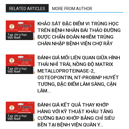
RELATED ARTICLES
MORE FROM AUTHOR
KHẢO SÁT ĐẶC ĐIỂM VI TRÙNG HỌC
TRÊN BỆNH NHÂN ĐÁI THÁO ĐƯỜNG
Tạp chí y học
ĐƯỢC CHẨN ĐOÁN NHIỄM TRÙNG
Việt Nam
CHÂN NHẬP BỆNH VIỆN CHỢ RẪY
ĐÁNH GIÁ MỐI LIÊN QUAN GIỮA HÌNH
THÁI NHĨ TRÁI, NỒNG ĐỘ MATRIX
Tạp chí y học
METALLOPROTEINASE-2,
Việt Nam
OSTEOPONTIN, NT-PROBNP HUYẾT
TƯƠNG, ĐẶC ĐIỂM LÂM SÀNG, CẬN
LÂM...
ĐÁNH GIÁ KẾT QUẢ THAY KHỚP
HÁNG VỚI KỸ THUẬT KHÂU TĂNG
Tạp chí y học
CƯỜNG BAO KHỚP BẰNG CHỈ SIÊU
Việt Nam
BỀN TẠI BỆNH VIỆN QUÂN Y...