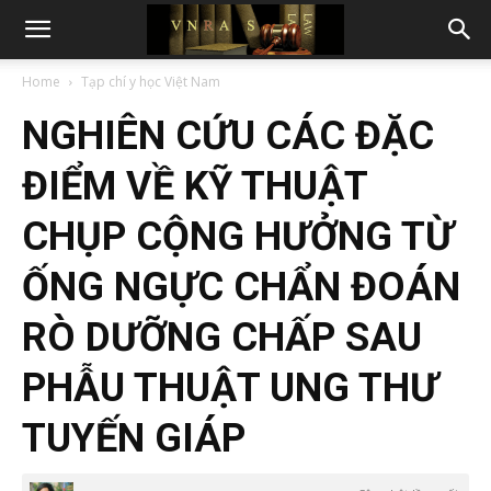
Home
Tạp chí y học Việt Nam
NGHIÊN CỨU CÁC ĐẶC
ĐIỂM VỀ KỸ THUẬT
CHỤP CỘNG HƯỞNG TỪ
ỐNG NGỰC CHẨN ĐOÁN
RÒ DƯỠNG CHẤP SAU
PHẪU THUẬT UNG THƯ
TUYẾN GIÁP