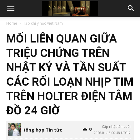
Home
Tạp chí y học Việt Nam
MỐI LIÊN QUAN GIỮA
TRIỆU CHỨNG TRÊN
NHẬT KÝ VÀ TẦN SUẤT
CÁC RỐI LOẠN NHỊP TIM
TRÊN HOLTER ĐIỆN TÂM
ĐỒ 24 GIỜ
Cập nhật lần cuối
tổng hợp Tin tức
58
2026-01-13 00:48 UTC+7