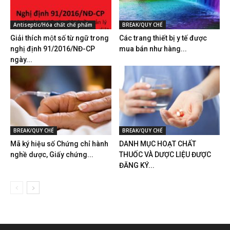
Antiseptic/Hóa chất chế phẩm
BREAK/QUY CHẾ
Giải thích một số từ ngữ trong
Các trang thiết bị y tế được
nghị định 91/2016/NĐ-CP
mua bán như hàng...
ngày...
BREAK/QUY CHẾ
BREAK/QUY CHẾ
Mã ký hiệu số Chứng chỉ hành
DANH MỤC HOẠT CHẤT
nghề dược, Giấy chứng...
THUỐC VÀ DƯỢC LIỆU ĐƯỢC
ĐĂNG KÝ...