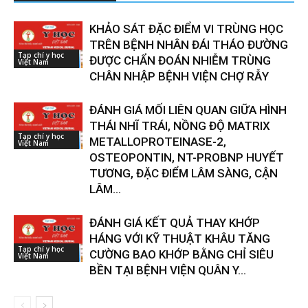
KHẢO SÁT ĐẶC ĐIỂM VI TRÙNG HỌC
TRÊN BỆNH NHÂN ĐÁI THÁO ĐƯỜNG
Tạp chí y học
ĐƯỢC CHẨN ĐOÁN NHIỄM TRÙNG
Việt Nam
CHÂN NHẬP BỆNH VIỆN CHỢ RẪY
ĐÁNH GIÁ MỐI LIÊN QUAN GIỮA HÌNH
THÁI NHĨ TRÁI, NỒNG ĐỘ MATRIX
Tạp chí y học
METALLOPROTEINASE-2,
Việt Nam
OSTEOPONTIN, NT-PROBNP HUYẾT
TƯƠNG, ĐẶC ĐIỂM LÂM SÀNG, CẬN
LÂM...
ĐÁNH GIÁ KẾT QUẢ THAY KHỚP
HÁNG VỚI KỸ THUẬT KHÂU TĂNG
Tạp chí y học
CƯỜNG BAO KHỚP BẰNG CHỈ SIÊU
Việt Nam
BỀN TẠI BỆNH VIỆN QUÂN Y...