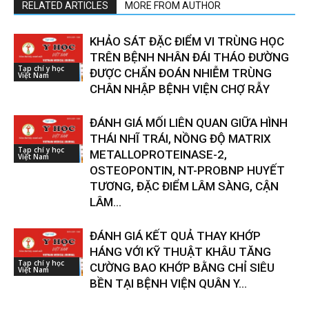
RELATED ARTICLES
MORE FROM AUTHOR
KHẢO SÁT ĐẶC ĐIỂM VI TRÙNG HỌC
TRÊN BỆNH NHÂN ĐÁI THÁO ĐƯỜNG
Tạp chí y học
ĐƯỢC CHẨN ĐOÁN NHIỄM TRÙNG
Việt Nam
CHÂN NHẬP BỆNH VIỆN CHỢ RẪY
ĐÁNH GIÁ MỐI LIÊN QUAN GIỮA HÌNH
THÁI NHĨ TRÁI, NỒNG ĐỘ MATRIX
Tạp chí y học
METALLOPROTEINASE-2,
Việt Nam
OSTEOPONTIN, NT-PROBNP HUYẾT
TƯƠNG, ĐẶC ĐIỂM LÂM SÀNG, CẬN
LÂM...
ĐÁNH GIÁ KẾT QUẢ THAY KHỚP
HÁNG VỚI KỸ THUẬT KHÂU TĂNG
Tạp chí y học
CƯỜNG BAO KHỚP BẰNG CHỈ SIÊU
Việt Nam
BỀN TẠI BỆNH VIỆN QUÂN Y...