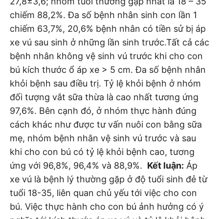
27,8±3,6; nhóm tuổi thường gặp nhất là 18 – 35
chiếm 88,2%. Đa số bệnh nhân sinh con lần 1
chiếm 63,7%, 20,6% bệnh nhân có tiền sử bị áp
xe vú sau sinh ở những lần sinh trước.Tất cả các
bệnh nhân không vệ sinh vú trước khi cho con
bú kích thước ổ áp xe > 5 cm. Đa số bệnh nhân
khỏi bệnh sau điều trị. Tỷ lệ khỏi bệnh ở nhóm
đối tượng vắt sữa thừa là cao nhất tương ứng
97,6%. Bên cạnh đó, ở nhóm thực hành đúng
cách khác như được tư vấn nuôi con bằng sữa
mẹ, nhóm bệnh nhân vệ sinh vú trước và sau
khi cho con bú có tỷ lệ khỏi bệnh cao, tương
ứng với 96,8%, 96,4% và 88,9%.
Kết luận:
Áp
xe vú là bệnh lý thường gặp ở độ tuổi sinh đẻ từ
tuổi 18-35, liên quan chủ yếu tới việc cho con
bú. Việc thực hành cho con bú ảnh hưởng có ý