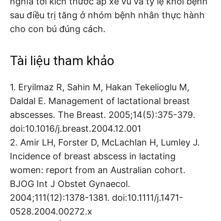
nghĩa tới kích thước áp xe vú và tỷ lệ khỏi bệnh
sau điều trị tăng ở nhóm bệnh nhân thực hành
cho con bú đúng cách.
Tài liệu tham khảo
1. Eryilmaz R, Sahin M, Hakan Tekelioglu M,
Daldal E. Management of lactational breast
abscesses. The Breast. 2005;14(5):375-379.
doi:10.1016/j.breast.2004.12.001
2. Amir LH, Forster D, McLachlan H, Lumley J.
Incidence of breast abscess in lactating
women: report from an Australian cohort.
BJOG Int J Obstet Gynaecol.
2004;111(12):1378-1381. doi:10.1111/j.1471-
0528.2004.00272.x