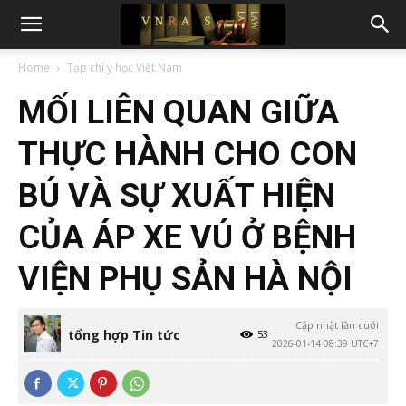
Home
Tạp chí y học Việt Nam
MỐI LIÊN QUAN GIỮA
THỰC HÀNH CHO CON
BÚ VÀ SỰ XUẤT HIỆN
CỦA ÁP XE VÚ Ở BỆNH
VIỆN PHỤ SẢN HÀ NỘI
Cập nhật lần cuối
tổng hợp Tin tức
53
2026-01-14 08:39 UTC+7