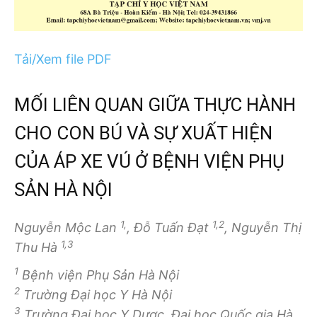
Tải/Xem file PDF
MỐI LIÊN QUAN GIỮA THỰC HÀNH
CHO CON BÚ VÀ SỰ XUẤT HIỆN
CỦA ÁP XE VÚ Ở BỆNH VIỆN PHỤ
SẢN HÀ NỘI
1,
1,2
Nguyễn Mộc Lan
, Đỗ Tuấn Đạt
, Nguyễn Thị
1,3
Thu Hà
1
Bệnh viện Phụ Sản Hà Nội
2
Trường Đại học Y Hà Nội
3
Trường Đại học Y Dược, Đại học Quốc gia Hà