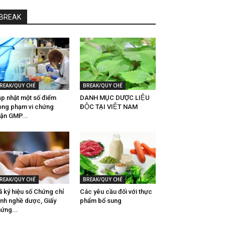
BREAK
REAK/QUY CHẾ
BREAK/QUY CHẾ
p nhật một số điểm
DANH MỤC DƯỢC LIỆU
ong phạm vi chứng
ĐỘC TẠI VIỆT NAM
ận GMP...
REAK/QUY CHẾ
BREAK/QUY CHẾ
 ký hiệu số Chứng chỉ
Các yêu cầu đối với thực
nh nghề dược, Giấy
phẩm bổ sung
ứng...