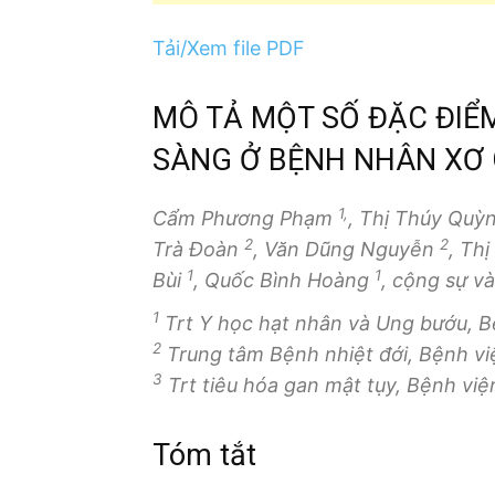
Tải/Xem file PDF
MÔ TẢ MỘT SỐ ĐẶC ĐIỂ
SÀNG Ở BỆNH NHÂN XƠ
1,
Cẩm Phương Phạm
, Thị Thúy Quỳ
2
2
Trà Đoàn
, Văn Dũng Nguyễn
, Th
1
1
Bùi
, Quốc Bình Hoàng
, cộng sự v
1
Trt Y học hạt nhân và Ung bướu, B
2
Trung tâm Bệnh nhiệt đới, Bệnh vi
3
Trt tiêu hóa gan mật tụy, Bệnh vi
Tóm tắt