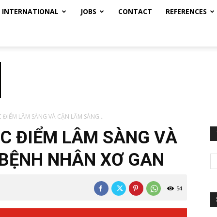
INTERNATIONAL
JOBS
CONTACT
REFERENCES
 ĐIỂM LÂM SÀNG VÀ CẬN LÂM SÀNG...
C ĐIỂM LÂM SÀNG VÀ
 BỆNH NHÂN XƠ GAN
54