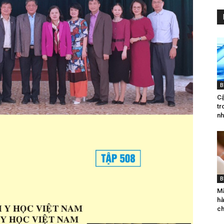
B
Cậ
tr
nh
B
Mã
hà
ch