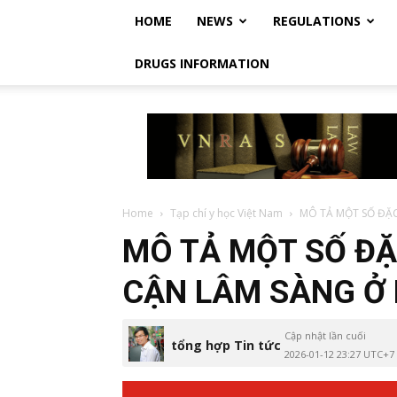
HOME
NEWS
REGULATIONS
DRUGS INFORMATION
Vietnam
Regulatory
Affairs
Society
–
Luật
Home
Tạp chí y học Việt Nam
MÔ TẢ MỘT SỐ ĐẶC
Dược
MÔ TẢ MỘT SỐ ĐẶ
Việt
Nam
CẬN LÂM SÀNG Ở
Cập nhật lần cuối
tổng hợp Tin tức
2026-01-12 23:27 UTC+7