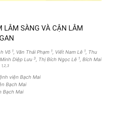
M LÂM SÀNG VÀ CẬN LÂM
 GAN
1
1
1
nh Võ
, Văn Thái Phạm
, Viết Nam Lê
, Thu
3
1
ị Minh Diệp Lưu
, Thị Bích Ngọc Lê
, Bích Mai
1,2,3
à
ệnh viện Bạch Mai
ện Bạch Mai
ện Bạch Mai