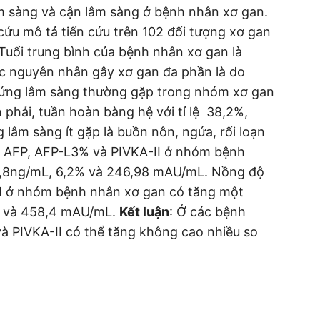
m sàng và cận lâm sàng ở bệnh nhân xơ gan.
cứu mô tả tiến cứu trên 102 đối tượng xơ gan
Tuổi trung bình của bệnh nhân xơ gan là
Các nguyên nhân gây xơ gan đa phần là do
chứng lâm sàng thường gặp trong nhóm xơ gan
 phải, tuần hoàn bàng hệ với tỉ lệ 38,2%,
 lâm sàng ít gặp là buồn nôn, ngứa, rối loạn
nh AFP, AFP-L3% và PIVKA-II ở nhóm bệnh
86,8ng/mL, 6,2% và 246,98 mAU/mL. Nồng độ
II ở nhóm bệnh nhân xơ gan có tăng một
1% và 458,4 mAU/mL.
Kết luận
: Ở các bệnh
 PIVKA-II có thể tăng không cao nhiều so