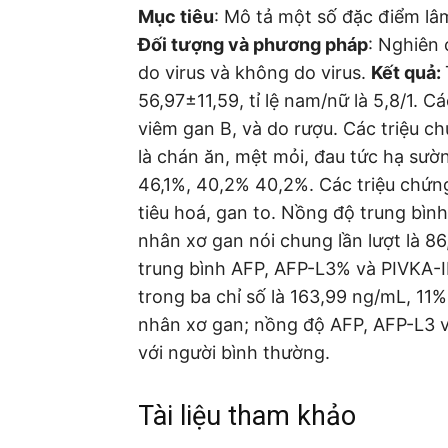
Mục tiêu
: Mô tả một số đặc điểm lâ
Đối tượng và phương pháp
: Nghiên 
do virus và không do virus.
Kết quả:
56,97±11,59, tỉ lệ nam/nữ là 5,8/1. 
viêm gan B, và do rượu. Các triệu 
là chán ăn, mệt mỏi, đau tức hạ sườn
46,1%, 40,2% 40,2%. Các triệu chứng
tiêu hoá, gan to. Nồng độ trung bì
nhân xơ gan nói chung lần lượt là 
trung bình AFP, AFP-L3% và PIVKA-
trong ba chỉ số là 163,99 ng/mL, 1
nhân xơ gan; nồng độ AFP, AFP-L3 và
với người bình thường.
Tài liệu tham khảo