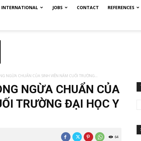
INTERNATIONAL
JOBS
CONTACT
REFERENCES
NG NGỪA CHUẨN CỦA SINH VIÊN NĂM CUỐI TRƯỜNG...
HÒNG NGỪA CHUẨN CỦA
UỐI TRƯỜNG ĐẠI HỌC Y
64