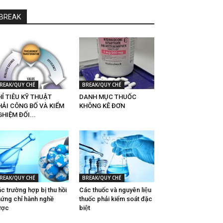
BREAK
REAK/QUY CHẾ
BREAK/QUY CHẾ
Ỉ TIÊU KỸ THUẬT
DANH MỤC THUỐC
HẢI CÔNG BỐ VÀ KIỂM
KHÔNG KÊ ĐƠN
HIỆM ĐỐI...
REAK/QUY CHẾ
BREAK/QUY CHẾ
c trường hợp bị thu hồi
Các thuốc và nguyên liệu
ứng chỉ hành nghề
thuốc phải kiểm soát đặc
ược
biệt