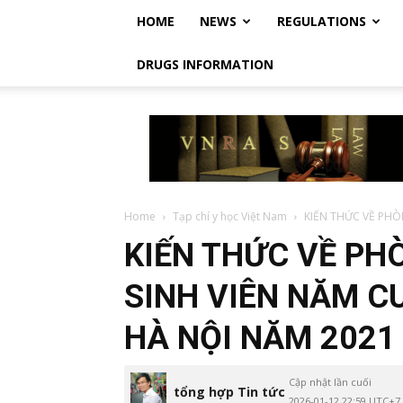
HOME
NEWS
REGULATIONS
DRUGS INFORMATION
Vietnam
Regulatory
Affairs
Society
–
Luật
Home
Tạp chí y học Việt Nam
KIẾN THỨC VỀ PHÒ
Dược
KIẾN THỨC VỀ P
Việt
Nam
SINH VIÊN NĂM C
HÀ NỘI NĂM 2021
Cập nhật lần cuối
tổng hợp Tin tức
2026-01-12 22:59 UTC+7