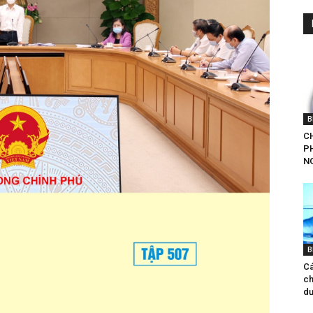
B
CH
P
NG
B
Cá
ch
d