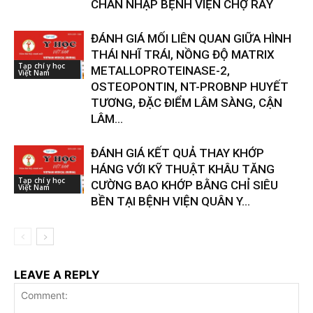
CHÂN NHẬP BỆNH VIỆN CHỢ RẪY
ĐÁNH GIÁ MỐI LIÊN QUAN GIỮA HÌNH
THÁI NHĨ TRÁI, NỒNG ĐỘ MATRIX
Tạp chí y học
METALLOPROTEINASE-2,
Việt Nam
OSTEOPONTIN, NT-PROBNP HUYẾT
TƯƠNG, ĐẶC ĐIỂM LÂM SÀNG, CẬN
LÂM...
ĐÁNH GIÁ KẾT QUẢ THAY KHỚP
HÁNG VỚI KỸ THUẬT KHÂU TĂNG
Tạp chí y học
CƯỜNG BAO KHỚP BẰNG CHỈ SIÊU
Việt Nam
BỀN TẠI BỆNH VIỆN QUÂN Y...
LEAVE A REPLY