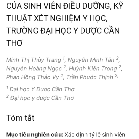
CỦA SINH VIÊN ĐIỀU DƯỠNG, KỸ
THUẬT XÉT NGHIỆM Y HỌC,
TRƯỜNG ĐẠI HỌC Y DƯỢC CẦN
THƠ
1
2
Minh Thị Thùy Trang
, Nguyễn Minh Tân
,
2
2
Nguyễn Hoàng Ngọc
, Huỳnh Kiến Trọng
,
2
2,
Phan Hồng Thảo Vy
, Trần Phước Thịnh
1
Đại học Y Dược Cần Thơ
2
Đại học y dược Cần Thơ
Tóm tắt
Mục tiêu nghiên cứu:
Xác định tỷ lệ sinh viên