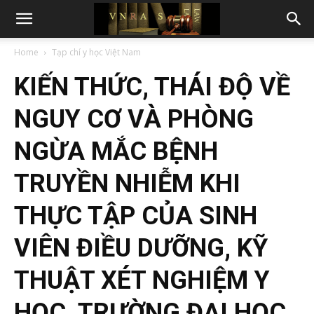
Home
Tạp chí y học Việt Nam
KIẾN THỨC, THÁI ĐỘ VỀ
NGUY CƠ VÀ PHÒNG
NGỪA MẮC BỆNH
TRUYỀN NHIỄM KHI
THỰC TẬP CỦA SINH
VIÊN ĐIỀU DƯỠNG, KỸ
THUẬT XÉT NGHIỆM Y
HỌC, TRƯỜNG ĐẠI HỌC