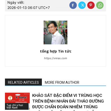
Ngày viết:
2026-01-13 06:07 UTC+7
tổng hợp Tin tức
https://vnras.com
RELATED ARTICLES
MORE FROM AUTHOR
KHẢO SÁT ĐẶC ĐIỂM VI TRÙNG HỌC
TRÊN BỆNH NHÂN ĐÁI THÁO ĐƯỜNG
Tạp chí y học
ĐƯỢC CHẨN ĐOÁN NHIỄM TRÙNG
Việt Nam