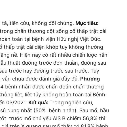
tả, tiến cứu, không đối chứng.
Mục tiêu:
 trong chấn thương cột sống cổ thấp trật cài
 hoàn toàn tại bệnh viện Hữu nghị Việt Đức.
 thấp trật cài diện khớp tuy không thường
nặng nề. Hiện nay có rất nhiều chiến lược nắn
phẫu thuật đường trước đơn thuần, đường sau
sau trước hay đường trước sau trước. Tuy
p vẫn chưa được đánh giá đầy đủ.
Phương
a 44 bệnh nhân được chẩn đoán chấn thương
không liệt, liệt tủy không hoàn toàn tại Bệnh
đến 03/2021.
Kết quả:
Trong nghiên cứu,
sử dụng nhất (50% bệnh nhân). Sau mổ, hầu
 tốt: trước mổ chủ yếu AIS B chiếm 56,8% thì
 giá trên X quang sau mổ thấy có 81,8% bệnh