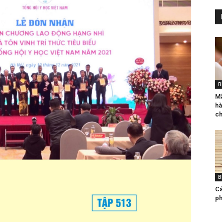
B
Mã
hà
ch
B
Ca
ph