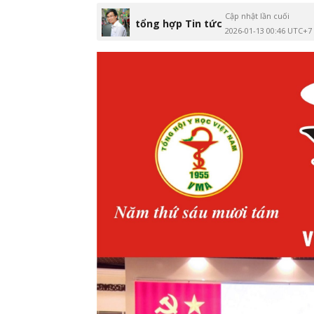
Cập nhật lần cuối
tổng hợp Tin tức
2026-01-13 00:46 UTC+7