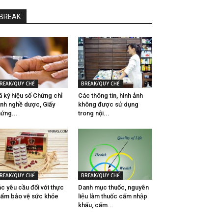
BREAK
REAK/QUY CHẾ
BREAK/QUY CHẾ
 ký hiệu số Chứng chỉ
Các thông tin, hình ảnh
nh nghề dược, Giấy
không được sử dụng
ứng...
trong nội...
REAK/QUY CHẾ
BREAK/QUY CHẾ
́c yêu cầu đối với thực
Danh mục thuốc, nguyên
ẩm bảo vệ sức khỏe
liệu làm thuốc cấm nhập
khẩu, cấm...