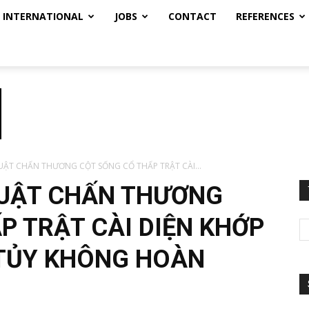
INTERNATIONAL
JOBS
CONTACT
REFERENCES
ẬT CHẤN THƯƠNG CỘT SỐNG CỔ THẤP TRẬT CÀI...
HUẬT CHẤN THƯƠNG
P TRẬT CÀI DIỆN KHỚP
T TỦY KHÔNG HOÀN