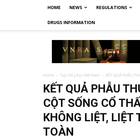
HOME
NEWS
REGULATIONS
DRUGS INFORMATION
Vietnam
Regulatory
Affairs
Society
–
Luật
Home
Tạp chí y học Việt Nam
KẾT QUẢ PHẪU THU
Dược
KẾT QUẢ PHẪU T
Việt
Nam
CỘT SỐNG CỔ THẤ
KHÔNG LIỆT, LIỆ
TOÀN