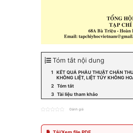
Tóm tắt nội dung
KẾT QUẢ PHẪU THUẬT CHẤN THƯ
KHÔNG LIỆT, LIỆT TỦY KHÔNG H
Tóm tắt
Tài liệu tham khảo
Đánh giá
Tải/Xem file PDF