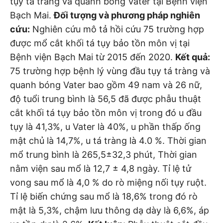
tụy tá tràng và quanh bóng Vater tại Bệnh viện
Bạch Mai.
Đối tượng và phương pháp nghiên
cứu:
Nghiên cứu mô tả hồi cứu 75 trường hợp
được mổ cắt khối tá tụy bảo tồn môn vị tại
Bệnh viện Bạch Mai từ 2015 đến 2020.
Kết quả:
75 trường hợp bệnh lý vùng đầu tụy tá tràng và
quanh bóng Vater bao gồm 49 nam và 26 nữ,
độ tuổi trung bình là 56,5 đã được phẫu thuật
cắt khối tá tụy bảo tồn môn vị trong đó u đầu
tụy là 41,3%, u Vater là 40%, u phần thấp ống
mật chủ là 14,7%, u tá tràng là 4.0 %. Thời gian
mổ trung bình là 265,5±32,3 phút, Thời gian
nằm viện sau mổ là 12,7 ± 4,8 ngày. Tỉ lệ tử
vong sau mổ là 4,0 % do rò miệng nối tụy ruột.
Tỉ lệ biến chứng sau mổ là 18,6% trong đó rò
mật là 5,3%, chậm lưu thông dạ dày là 6,6%, áp