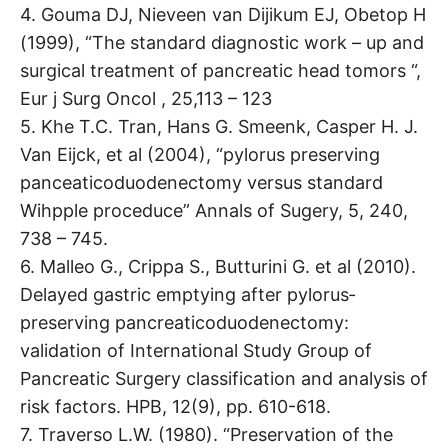
4. Gouma DJ, Nieveen van Dijikum EJ, Obetop H
(1999), “The standard diagnostic work – up and
surgical treatment of pancreatic head tomors “,
Eur j Surg Oncol , 25,113 – 123
5. Khe T.C. Tran, Hans G. Smeenk, Casper H. J.
Van Eijck, et al (2004), “pylorus preserving
panceaticoduodenectomy versus standard
Wihpple proceduce” Annals of Sugery, 5, 240,
738 – 745.
6. Malleo G., Crippa S., Butturini G. et al (2010).
Delayed gastric emptying after pylorus‐
preserving pancreaticoduodenectomy:
validation of International Study Group of
Pancreatic Surgery classification and analysis of
risk factors. HPB, 12(9), pp. 610-618.
7. Traverso L.W. (1980). “Preservation of the