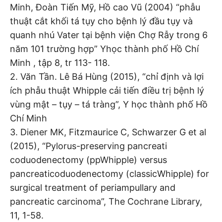
Minh, Đoàn Tiến Mỹ, Hồ cao Vũ (2004) “phẫu
thuật cắt khối tá tụy cho bệnh lý đầu tụy và
quanh nhú Vater tại bệnh viện Chợ Rẫy trong 6
năm 101 trường hợp” Yhọc thành phố Hồ Chí
Minh , tập 8, tr 113- 118.
2. Văn Tần. Lê Bá Hùng (2015), “chỉ định và lợi
ích phẫu thuật Whipple cải tiến điều trị bệnh lý
vùng mật – tụy – tá tràng”, Y học thành phố Hồ
Chí Minh
3. Diener MK, Fitzmaurice C, Schwarzer G et al
(2015), “Pylorus-preserving pancreati
coduodenectomy (ppWhipple) versus
pancreaticoduodenectomy (classicWhipple) for
surgical treatment of periampullary and
pancreatic carcinoma”, The Cochrane Library,
11, 1-58.