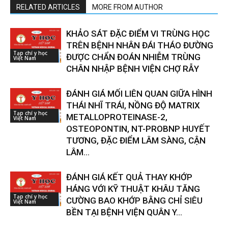
RELATED ARTICLES
MORE FROM AUTHOR
KHẢO SÁT ĐẶC ĐIỂM VI TRÙNG HỌC
TRÊN BỆNH NHÂN ĐÁI THÁO ĐƯỜNG
Tạp chí y học
ĐƯỢC CHẨN ĐOÁN NHIỄM TRÙNG
Việt Nam
CHÂN NHẬP BỆNH VIỆN CHỢ RẪY
ĐÁNH GIÁ MỐI LIÊN QUAN GIỮA HÌNH
THÁI NHĨ TRÁI, NỒNG ĐỘ MATRIX
Tạp chí y học
METALLOPROTEINASE-2,
Việt Nam
OSTEOPONTIN, NT-PROBNP HUYẾT
TƯƠNG, ĐẶC ĐIỂM LÂM SÀNG, CẬN
LÂM...
ĐÁNH GIÁ KẾT QUẢ THAY KHỚP
HÁNG VỚI KỸ THUẬT KHÂU TĂNG
Tạp chí y học
CƯỜNG BAO KHỚP BẰNG CHỈ SIÊU
Việt Nam
BỀN TẠI BỆNH VIỆN QUÂN Y...