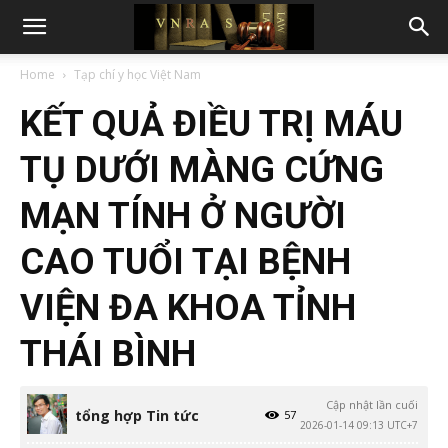
Home
Tạp chí y học Việt Nam
KẾT QUẢ ĐIỀU TRỊ MÁU
TỤ DƯỚI MÀNG CỨNG
MẠN TÍNH Ở NGƯỜI
CAO TUỔI TẠI BỆNH
VIỆN ĐA KHOA TỈNH
THÁI BÌNH
Cập nhật lần cuối
tổng hợp Tin tức
57
2026-01-14 09:13 UTC+7