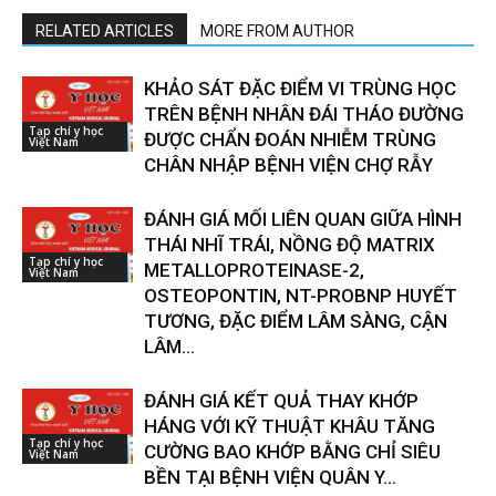
RELATED ARTICLES
MORE FROM AUTHOR
KHẢO SÁT ĐẶC ĐIỂM VI TRÙNG HỌC
TRÊN BỆNH NHÂN ĐÁI THÁO ĐƯỜNG
Tạp chí y học
ĐƯỢC CHẨN ĐOÁN NHIỄM TRÙNG
Việt Nam
CHÂN NHẬP BỆNH VIỆN CHỢ RẪY
ĐÁNH GIÁ MỐI LIÊN QUAN GIỮA HÌNH
THÁI NHĨ TRÁI, NỒNG ĐỘ MATRIX
Tạp chí y học
METALLOPROTEINASE-2,
Việt Nam
OSTEOPONTIN, NT-PROBNP HUYẾT
TƯƠNG, ĐẶC ĐIỂM LÂM SÀNG, CẬN
LÂM...
ĐÁNH GIÁ KẾT QUẢ THAY KHỚP
HÁNG VỚI KỸ THUẬT KHÂU TĂNG
Tạp chí y học
CƯỜNG BAO KHỚP BẰNG CHỈ SIÊU
Việt Nam
BỀN TẠI BỆNH VIỆN QUÂN Y...