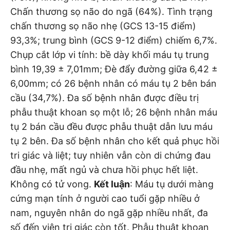
Chấn thương sọ não do ngã (64%). Tình trạng
chấn thương sọ não nhẹ (GCS 13-15 điểm)
93,3%; trung bình (GCS 9-12 điểm) chiếm 6,7%.
Chụp cắt lớp vi tính: bề dày khối máu tụ trung
bình 19,39 ± 7,01mm; Đè đẩy đường giữa 6,42 ±
6,00mm; có 26 bệnh nhân có máu tụ 2 bên bán
cầu (34,7%). Đa số bệnh nhân được điều trị
phẫu thuật khoan sọ một lỗ; 26 bệnh nhân máu
tụ 2 bán cầu đều được phẫu thuật dẫn lưu máu
tụ 2 bên. Đa số bệnh nhân cho kết quả phục hồi
tri giác và liệt; tuy nhiên vẫn còn di chứng đau
đầu nhẹ, mất ngủ và chưa hồi phục hết liệt.
Không có tử vong.
Kết luận
: Máu tụ dưới màng
cứng mạn tính ở người cao tuổi gặp nhiều ở
nam, nguyên nhân do ngã gặp nhiều nhất, đa
số đến viện tri giác còn tốt. Phẫu thuật khoan