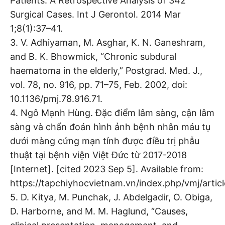
Patients: A Retrospective Analysis of 342
Surgical Cases. Int J Gerontol. 2014 Mar
1;8(1):37–41.
3. V. Adhiyaman, M. Asghar, K. N. Ganeshram,
and B. K. Bhowmick, “Chronic subdural
haematoma in the elderly,” Postgrad. Med. J.,
vol. 78, no. 916, pp. 71–75, Feb. 2002, doi:
10.1136/pmj.78.916.71.
4. Ngô Mạnh Hùng. Đặc điểm lâm sàng, cận lâm
sàng và chẩn đoán hình ảnh bệnh nhân máu tụ
dưới màng cứng mạn tính được điều trị phẫu
thuật tại bệnh viện Việt Đức từ 2017-2018
[Internet]. [cited 2023 Sep 5]. Available from:
https://tapchiyhocvietnam.vn/index.php/vmj/artic
5. D. Kitya, M. Punchak, J. Abdelgadir, O. Obiga,
D. Harborne, and M. M. Haglund, “Causes,