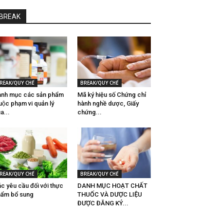
BREAK
REAK/QUY CHẾ
BREAK/QUY CHẾ
nh mục các sản phẩm
Mã ký hiệu số Chứng chỉ
uộc phạm vi quản lý
hành nghề dược, Giấy
̉a...
chứng...
REAK/QUY CHẾ
BREAK/QUY CHẾ
́c yêu cầu đối với thực
DANH MỤC HOẠT CHẤT
ẩm bổ sung
THUỐC VÀ DƯỢC LIỆU
ĐƯỢC ĐĂNG KÝ...