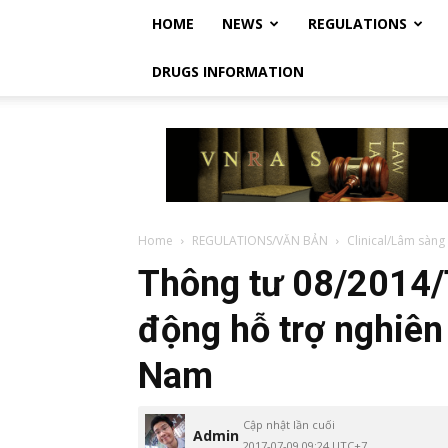
HOME
NEWS
REGULATIONS
DRUGS INFORMATION
Vietnam
Regulatory
Affairs
Society
–
Luật
Home
REGULATIONS/VĂN BẢN
Clinical/Lâm sàng
Dược
Thông tư 08/2014/
Việt
Nam
động hỗ trợ nghiên
Nam
Cập nhật lần cuối
Admin
2017-07-09 09:24 UTC+7