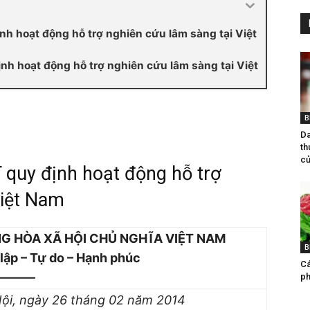
h hoạt động hỗ trợ nghiên cứu lâm sàng tại Việt
h hoạt động hỗ trợ nghiên cứu lâm sàng tại Việt
B
Da
th
cu
quy định hoạt động hỗ trợ
Việt Nam
G HÒA XÃ HỘI CHỦ NGHĨA VIỆT NAM
B
lập – Tự do – Hạnh phúc
Ca
———
ph
ội
, ngày 26
tháng 02
năm 2014