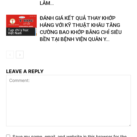
LÂM...
ĐÁNH GIÁ KẾT QUẢ THAY KHỚP
HÁNG VỚI KỸ THUẬT KHÂU TĂNG
Tạp chí y học
CƯỜNG BAO KHỚP BẰNG CHỈ SIÊU
Việt Nam
BỀN TẠI BỆNH VIỆN QUÂN Y...
LEAVE A REPLY
Save my name, email, and website in this browser for the