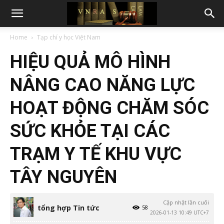
Home
Tạp chí y học Việt Nam
HIỆU QUẢ MÔ HÌNH
NÂNG CAO NĂNG LỰC
HOẠT ĐỘNG CHĂM SÓC
SỨC KHỎE TẠI CÁC
TRẠM Y TẾ KHU VỰC
TÂY NGUYÊN
Cập nhật lần cuối
tổng hợp Tin tức
58
2026-01-13 10:49 UTC+7