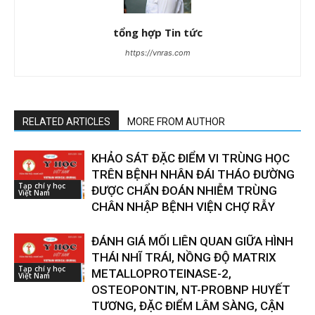
tổng hợp Tin tức
https://vnras.com
RELATED ARTICLES
MORE FROM AUTHOR
KHẢO SÁT ĐẶC ĐIỂM VI TRÙNG HỌC
TRÊN BỆNH NHÂN ĐÁI THÁO ĐƯỜNG
Tạp chí y học
ĐƯỢC CHẨN ĐOÁN NHIỄM TRÙNG
Việt Nam
CHÂN NHẬP BỆNH VIỆN CHỢ RẪY
ĐÁNH GIÁ MỐI LIÊN QUAN GIỮA HÌNH
THÁI NHĨ TRÁI, NỒNG ĐỘ MATRIX
Tạp chí y học
METALLOPROTEINASE-2,
Việt Nam
OSTEOPONTIN, NT-PROBNP HUYẾT
TƯƠNG, ĐẶC ĐIỂM LÂM SÀNG, CẬN