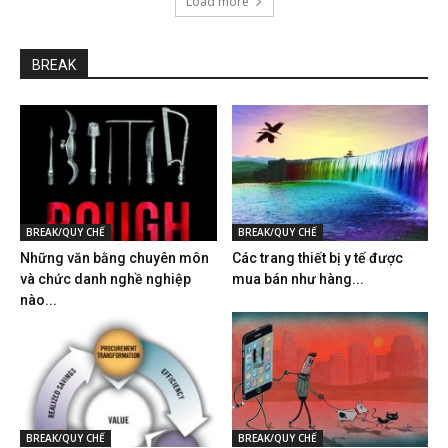
Load more
BREAK
BREAK/QUY CHẾ
BREAK/QUY CHẾ
Những văn bằng chuyên môn
Các trang thiết bị y tế được
và chức danh nghề nghiệp
mua bán như hàng...
nào...
BREAK/QUY CHẾ
BREAK/QUY CHẾ