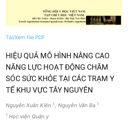
Tải/Xem file PDF
HIỆU QUẢ MÔ HÌNH NÂNG CAO
NĂNG LỰC HOẠT ĐỘNG CHĂM
SÓC SỨC KHỎE TẠI CÁC TRẠM Y
TẾ KHU VỰC TÂY NGUYÊN
1,
1
Nguyễn Xuân Kiên
, Nguyễn Văn Ba
1
Học viện Quân y