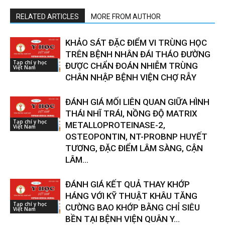
RELATED ARTICLES
MORE FROM AUTHOR
KHẢO SÁT ĐẶC ĐIỂM VI TRÙNG HỌC
TRÊN BỆNH NHÂN ĐÁI THÁO ĐƯỜNG
Tạp chí y học
ĐƯỢC CHẨN ĐOÁN NHIỄM TRÙNG
Việt Nam
CHÂN NHẬP BỆNH VIỆN CHỢ RẪY
ĐÁNH GIÁ MỐI LIÊN QUAN GIỮA HÌNH
THÁI NHĨ TRÁI, NỒNG ĐỘ MATRIX
Tạp chí y học
METALLOPROTEINASE-2,
Việt Nam
OSTEOPONTIN, NT-PROBNP HUYẾT
TƯƠNG, ĐẶC ĐIỂM LÂM SÀNG, CẬN
LÂM...
ĐÁNH GIÁ KẾT QUẢ THAY KHỚP
HÁNG VỚI KỸ THUẬT KHÂU TĂNG
Tạp chí y học
CƯỜNG BAO KHỚP BẰNG CHỈ SIÊU
Việt Nam
BỀN TẠI BỆNH VIỆN QUÂN Y...