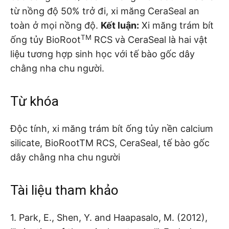
từ nồng độ 50% trở đi, xi măng CeraSeal an
toàn ở mọi nồng độ.
Kết luận:
Xi măng trám bít
TM
ống tủy BioRoot
RCS và CeraSeal là hai vật
liệu tương hợp sinh học với tế bào gốc dây
chằng nha chu người.
Từ khóa
Độc tính, xi măng trám bít ống tủy nền calcium
silicate, BioRootTM RCS, CeraSeal, tế bào gốc
dây chằng nha chu người
Tài liệu tham khảo
1. Park, E., Shen, Y. and Haapasalo, M. (2012),