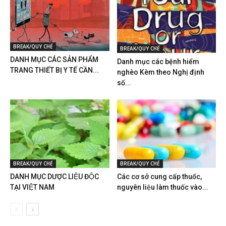
BREAK/QUY CHẾ
BREAK/QUY CHẾ
DANH MỤC CÁC SẢN PHẨM
Danh mục các bệnh hiểm
TRANG THIẾT BỊ Y TẾ CẦN...
nghèo Kèm theo Nghị định
số...
BREAK/QUY CHẾ
BREAK/QUY CHẾ
DANH MỤC DƯỢC LIỆU ĐỘC
Các cơ sở cung cấp thuốc,
TẠI VIỆT NAM
nguyên liệu làm thuốc vào...