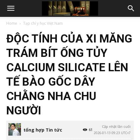
Home
Tạp chí y học Việt Nam
ĐỘC TÍNH CỦA XI MĂNG
TRÁM BÍT ỐNG TỦY
CALCIUM SILICATE LÊN
TẾ BÀO GỐC DÂY
CHẰNG NHA CHU
NGƯỜI
Cập nhật lần cuối
tổng hợp Tin tức
61
2026-01-13 09:23 UTC+7