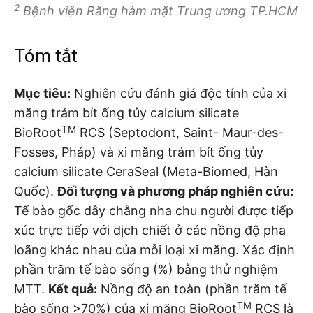
2
Bệnh viện Răng hàm mặt Trung ương TP.HCM
Tóm tắt
Mục tiêu:
Nghiên cứu đánh giá độc tính của xi
măng trám bít ống tủy calcium silicate
TM
BioRoot
RCS (Septodont, Saint- Maur-des-
Fosses, Pháp) và xi măng trám bít ống tủy
calcium silicate CeraSeal (Meta-Biomed, Hàn
Quốc).
Đối tượng và phương pháp nghiên cứu:
Tế bào gốc dây chằng nha chu người được tiếp
xúc trực tiếp với dịch chiết ở các nồng độ pha
loãng khác nhau của mỗi loại xi măng. Xác định
phần trăm tế bào sống (%) bằng thử nghiệm
MTT.
Kết quả:
Nồng độ an toàn (phần trăm tế
TM
bào sống >70%) của xi măng BioRoot
RCS là