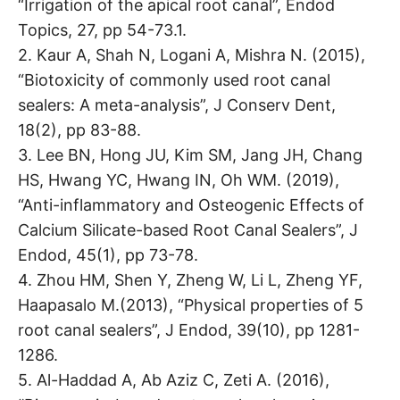
“Irrigation of the apical root canal”, Endod
Topics, 27, pp 54-73.1.
2. Kaur A, Shah N, Logani A, Mishra N. (2015),
“Biotoxicity of commonly used root canal
sealers: A meta-analysis”, J Conserv Dent,
18(2), pp 83-88.
3. Lee BN, Hong JU, Kim SM, Jang JH, Chang
HS, Hwang YC, Hwang IN, Oh WM. (2019),
“Anti-inflammatory and Osteogenic Effects of
Calcium Silicate-based Root Canal Sealers”, J
Endod, 45(1), pp 73-78.
4. Zhou HM, Shen Y, Zheng W, Li L, Zheng YF,
Haapasalo M.(2013), “Physical properties of 5
root canal sealers”, J Endod, 39(10), pp 1281-
1286.
5. Al-Haddad A, Ab Aziz C, Zeti A. (2016),