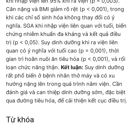
khi nhập viện lên 95% khi ra viện (p = 0,003).
Cân nặng và BMI giảm rõ rệt (p < 0,001), trong
khi các chỉ số sinh hóa không thay đổi có ý
nghĩa. SGA khi nhập viện liên quan với tuổi, biến
chứng nhiễm khuẩn đa kháng và kết quả điều
trị (p < 0,05). Suy dinh dưỡng khi ra viện liên
quan có ý nghĩa với tuổi cao (p = 0,001), thời
gian trì hoãn nuôi ăn tiêu hóa (p < 0,001), và rối
loạn chức năng thận.
Kết luận
:
Suy dinh dưỡng
rất phổ biến ở bệnh nhân thở máy và có xu
hướng nặng lên trong quá trình nằm viện. Cần
đánh giá và can thiệp dinh dưỡng sớm, đặc biệt
qua đường tiêu hóa, để cải thiện kết cục điều trị.
Từ khóa