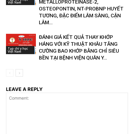
METALLOPROTEINASE-2,
Việt Nam
OSTEOPONTIN, NT-PROBNP HUYẾT
TƯƠNG, ĐẶC ĐIỂM LÂM SÀNG, CẬN
LÂM...
ĐÁNH GIÁ KẾT QUẢ THAY KHỚP
HÁNG VỚI KỸ THUẬT KHÂU TĂNG
Tạp chí y học
CƯỜNG BAO KHỚP BẰNG CHỈ SIÊU
Việt Nam
BỀN TẠI BỆNH VIỆN QUÂN Y...
LEAVE A REPLY