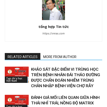
tổng hợp Tin tức
https://vnras.com
RELATED ARTICLES
MORE FROM AUTHOR
KHẢO SÁT ĐẶC ĐIỂM VI TRÙNG HỌC
TRÊN BỆNH NHÂN ĐÁI THÁO ĐƯỜNG
Tạp chí y học
ĐƯỢC CHẨN ĐOÁN NHIỄM TRÙNG
Việt Nam
CHÂN NHẬP BỆNH VIỆN CHỢ RẪY
ĐÁNH GIÁ MỐI LIÊN QUAN GIỮA HÌNH
THÁI NHĨ TRÁI, NỒNG ĐỘ MATRIX
Tạp chí y học