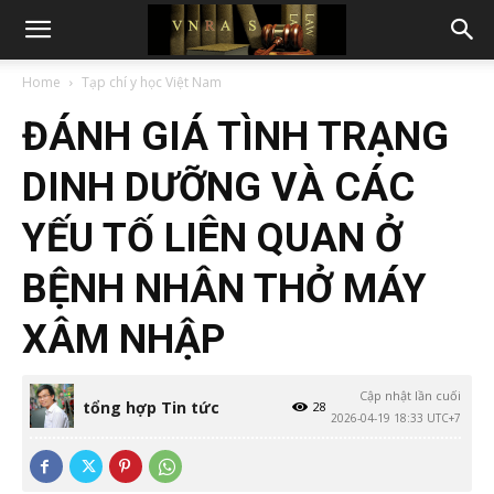
Home
Tạp chí y học Việt Nam
ĐÁNH GIÁ TÌNH TRẠNG
DINH DƯỠNG VÀ CÁC
YẾU TỐ LIÊN QUAN Ở
BỆNH NHÂN THỞ MÁY
XÂM NHẬP
Cập nhật lần cuối
tổng hợp Tin tức
28
2026-04-19 18:33 UTC+7