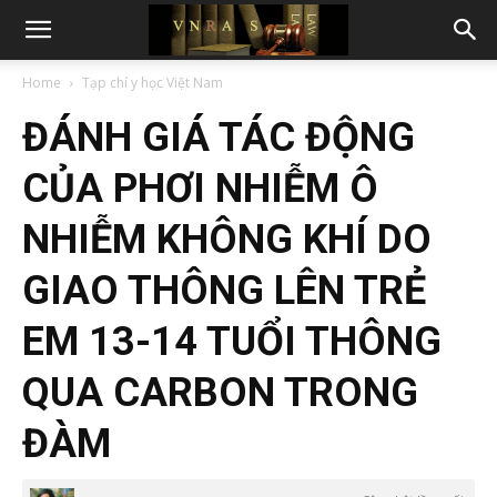
Home
Tạp chí y học Việt Nam
ĐÁNH GIÁ TÁC ĐỘNG
CỦA PHƠI NHIỄM Ô
NHIỄM KHÔNG KHÍ DO
GIAO THÔNG LÊN TRẺ
EM 13-14 TUỔI THÔNG
QUA CARBON TRONG
ĐÀM