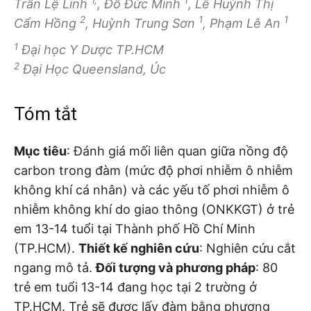
Trần Lệ Linh
, Đỗ Đức Minh
, Lê Huỳnh Thị
2
1
1
Cẩm Hồng
, Huỳnh Trung Sơn
, Phạm Lê An
1
Đại học Y Dược TP.HCM
2
Đại Học Queensland, Úc
Tóm tắt
Mục tiêu
: Đánh giá mối liên quan giữa nồng độ
carbon trong đàm (mức độ phơi nhiễm ô nhiễm
không khí cá nhân) và các yếu tố phơi nhiễm ô
nhiễm không khí do giao thông (ONKKGT) ở trẻ
em 13-14 tuổi tại Thành phố Hồ Chí Minh
(TP.HCM).
Thiết kế nghiên cứu
: Nghiên cứu cắt
ngang mô tả.
Đối tượng và phương pháp
: 80
trẻ em tuổi 13-14 đang học tại 2 trường ở
TP.HCM. Trẻ sẽ được lấy đàm bằng phương