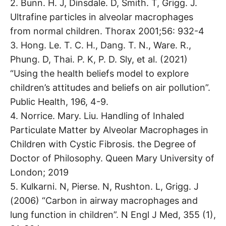
2. Bunn. H. J, Dinsdale. D, Smith. T, Grigg. J.
Ultrafine particles in alveolar macrophages
from normal children. Thorax 2001;56: 932-4
3. Hong. Le. T. C. H., Dang. T. N., Ware. R.,
Phung. D, Thai. P. K, P. D. Sly, et al. (2021)
“Using the health beliefs model to explore
children’s attitudes and beliefs on air pollution”.
Public Health, 196, 4-9.
4. Norrice. Mary. Liu. Handling of Inhaled
Particulate Matter by Alveolar Macrophages in
Children with Cystic Fibrosis. the Degree of
Doctor of Philosophy. Queen Mary University of
London; 2019
5. Kulkarni. N, Pierse. N, Rushton. L, Grigg. J
(2006) “Carbon in airway macrophages and
lung function in children”. N Engl J Med, 355 (1),