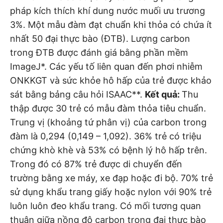
pháp kích thích khí dung nước muối ưu trương
3%. Một mẫu đàm đạt chuẩn khi thỏa có chứa ít
nhất 50 đại thực bào (ĐTB). Lượng carbon
trong ĐTB được đánh giá bằng phần mềm
ImageJ*. Các yếu tố liên quan đến phơi nhiễm
ONKKGT và sức khỏe hô hấp của trẻ được khảo
sát bằng bảng câu hỏi ISAAC**.
Kết quả:
Thu
thập được 30 trẻ có mẫu đàm thỏa tiêu chuẩn.
Trung vị (khoảng tứ phân vị) của carbon trong
đàm là 0,294 (0,149 – 1,092). 36% trẻ có triệu
chứng khò khè và 53% có bệnh lý hô hấp trên.
Trong đó có 87% trẻ được di chuyển đến
trường bằng xe máy, xe đạp hoặc đi bộ. 70% trẻ
sử dụng khẩu trang giấy hoặc nylon với 90% trẻ
luôn luôn đeo khẩu trang. Có mối tương quan
thuận giữa nồng độ carbon trong đại thực bào