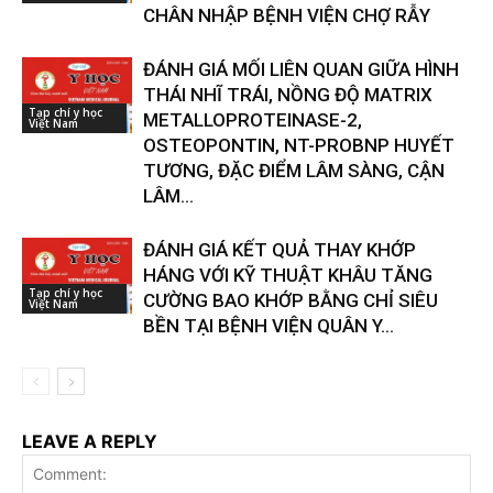
CHÂN NHẬP BỆNH VIỆN CHỢ RẪY
ĐÁNH GIÁ MỐI LIÊN QUAN GIỮA HÌNH
THÁI NHĨ TRÁI, NỒNG ĐỘ MATRIX
Tạp chí y học
METALLOPROTEINASE-2,
Việt Nam
OSTEOPONTIN, NT-PROBNP HUYẾT
TƯƠNG, ĐẶC ĐIỂM LÂM SÀNG, CẬN
LÂM...
ĐÁNH GIÁ KẾT QUẢ THAY KHỚP
HÁNG VỚI KỸ THUẬT KHÂU TĂNG
Tạp chí y học
CƯỜNG BAO KHỚP BẰNG CHỈ SIÊU
Việt Nam
BỀN TẠI BỆNH VIỆN QUÂN Y...
LEAVE A REPLY