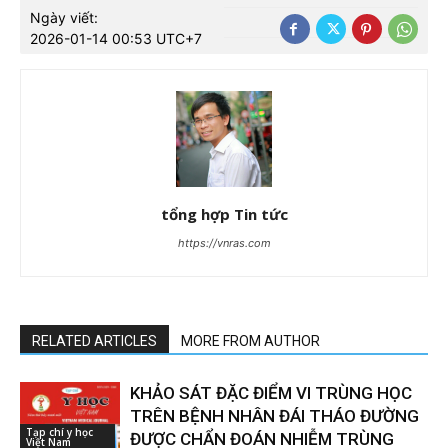
Ngày viết:
2026-01-14 00:53 UTC+7
tổng hợp Tin tức
https://vnras.com
RELATED ARTICLES
MORE FROM AUTHOR
KHẢO SÁT ĐẶC ĐIỂM VI TRÙNG HỌC
TRÊN BỆNH NHÂN ĐÁI THÁO ĐƯỜNG
Tạp chí y học
ĐƯỢC CHẨN ĐOÁN NHIỄM TRÙNG
Việt Nam