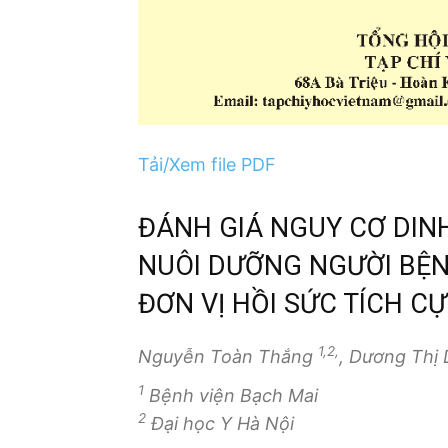
Tải/Xem file PDF
ĐÁNH GIÁ NGUY CƠ DIN
NUÔI DƯỠNG NGƯỜI BỆN
ĐƠN VỊ HỒI SỨC TÍCH C
1,2,
Nguyễn Toàn Thắng
, Dương Thị
1
Bệnh viện Bạch Mai
2
Đại học Y Hà Nội