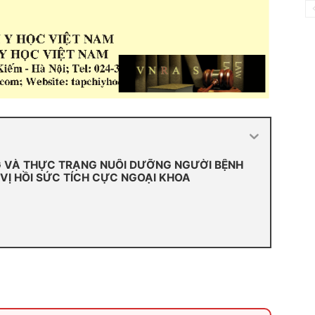
G VÀ THỰC TRẠNG NUÔI DƯỠNG NGƯỜI BỆNH
VỊ HỒI SỨC TÍCH CỰC NGOẠI KHOA