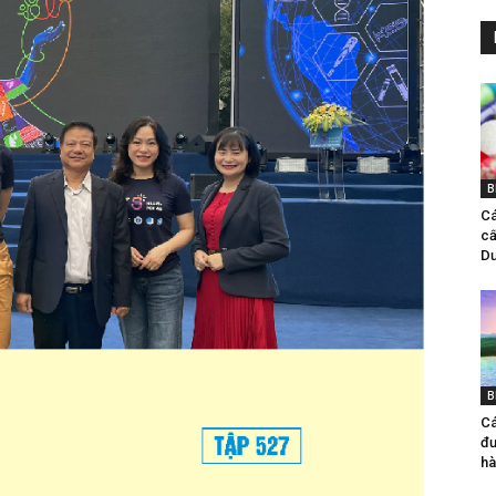
B
Ca
câ
Dư
B
Cá
đư
ha