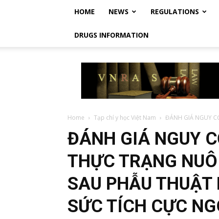
HOME
NEWS
REGULATIONS
DRUGS INFORMATION
Vietnam
Regulatory
Affairs
Society
–
Luật
Home
Tạp chí y học Việt Nam
ĐÁNH GIÁ NGUY C
Dược
ĐÁNH GIÁ NGUY C
Việt
Nam
THỰC TRẠNG NUÔ
SAU PHẪU THUẬT 
SỨC TÍCH CỰC NG