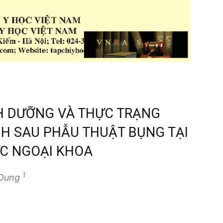
H DƯỠNG VÀ THỰC TRẠNG
H SAU PHẪU THUẬT BỤNG TẠI
ỰC NGOẠI KHOA
1
 Dung