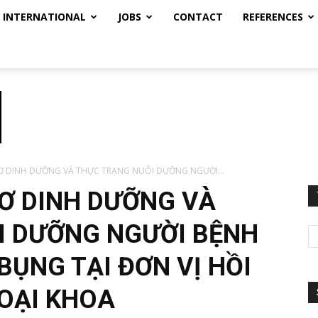
INTERNATIONAL
JOBS
CONTACT
REFERENCES
Ơ DINH DƯỠNG VÀ THỰC TRẠNG NUÔI DƯỠNG NGƯỜI...
Ơ DINH DƯỠNG VÀ
I DƯỠNG NGƯỜI BỆNH
BỤNG TẠI ĐƠN VỊ HỒI
OẠI KHOA