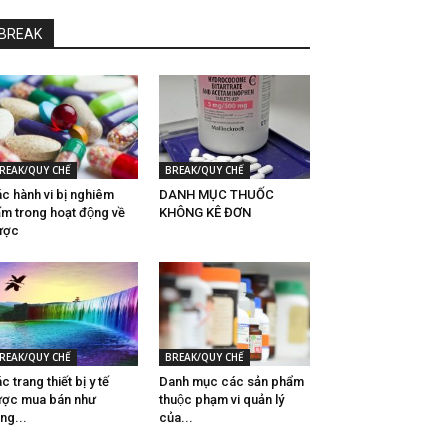
BREAK
REAK/QUY CHẾ
BREAK/QUY CHẾ
́c hành vi bị nghiêm
DANH MỤC THUỐC
́m trong hoạt động về
KHÔNG KÊ ĐƠN
ợc
REAK/QUY CHẾ
BREAK/QUY CHẾ
c trang thiết bị y tế
Danh mục các sản phẩm
ợc mua bán như
thuộc phạm vi quản lý
̀ng...
của...