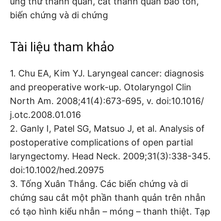
ung thư thanh quản, cắt thanh quản bảo tồn,
biến chứng và di chứng
Tài liệu tham khảo
1. Chu EA, Kim YJ. Laryngeal cancer: diagnosis
and preoperative work-up. Otolaryngol Clin
North Am. 2008;41(4):673-695, v. doi:10.1016/
j.otc.2008.01.016
2. Ganly I, Patel SG, Matsuo J, et al. Analysis of
postoperative complications of open partial
laryngectomy. Head Neck. 2009;31(3):338-345.
doi:10.1002/hed.20975
3. Tống Xuân Thắng. Các biến chứng và di
chứng sau cắt một phần thanh quản trên nhẫn
có tạo hình kiểu nhẫn – móng – thanh thiệt. Tạp