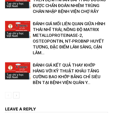
Tạp chí y học
ĐƯỢC CHẨN ĐOÁN NHIỄM TRÙNG
Việt Nam
CHÂN NHẬP BỆNH VIỆN CHỢ RẪY
ĐÁNH GIÁ MỐI LIÊN QUAN GIỮA HÌNH
THÁI NHĨ TRÁI, NỒNG ĐỘ MATRIX
Tạp chí y học
METALLOPROTEINASE-2,
Việt Nam
OSTEOPONTIN, NT-PROBNP HUYẾT
TƯƠNG, ĐẶC ĐIỂM LÂM SÀNG, CẬN
LÂM...
ĐÁNH GIÁ KẾT QUẢ THAY KHỚP
HÁNG VỚI KỸ THUẬT KHÂU TĂNG
Tạp chí y học
CƯỜNG BAO KHỚP BẰNG CHỈ SIÊU
Việt Nam
BỀN TẠI BỆNH VIỆN QUÂN Y...
LEAVE A REPLY