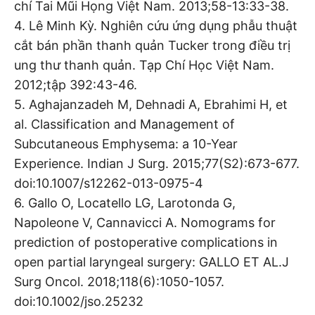
chí Tai Mũi Họng Việt Nam. 2013;58-13:33-38.
4. Lê Minh Kỳ. Nghiên cứu ứng dụng phẫu thuật
cắt bán phần thanh quản Tucker trong điều trị
ung thư thanh quản. Tạp Chí Học Việt Nam.
2012;tập 392:43-46.
5. Aghajanzadeh M, Dehnadi A, Ebrahimi H, et
al. Classification and Management of
Subcutaneous Emphysema: a 10-Year
Experience. Indian J Surg. 2015;77(S2):673-677.
doi:10.1007/s12262-013-0975-4
6. Gallo O, Locatello LG, Larotonda G,
Napoleone V, Cannavicci A. Nomograms for
prediction of postoperative complications in
open partial laryngeal surgery: GALLO ET AL.J
Surg Oncol. 2018;118(6):1050-1057.
doi:10.1002/jso.25232