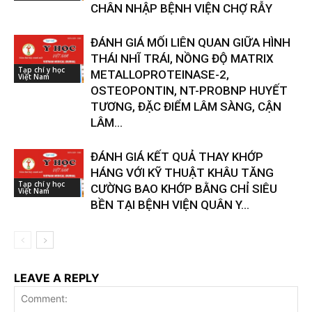
CHÂN NHẬP BỆNH VIỆN CHỢ RẪY
ĐÁNH GIÁ MỐI LIÊN QUAN GIỮA HÌNH
THÁI NHĨ TRÁI, NỒNG ĐỘ MATRIX
Tạp chí y học
METALLOPROTEINASE-2,
Việt Nam
OSTEOPONTIN, NT-PROBNP HUYẾT
TƯƠNG, ĐẶC ĐIỂM LÂM SÀNG, CẬN
LÂM...
ĐÁNH GIÁ KẾT QUẢ THAY KHỚP
HÁNG VỚI KỸ THUẬT KHÂU TĂNG
Tạp chí y học
CƯỜNG BAO KHỚP BẰNG CHỈ SIÊU
Việt Nam
BỀN TẠI BỆNH VIỆN QUÂN Y...
LEAVE A REPLY