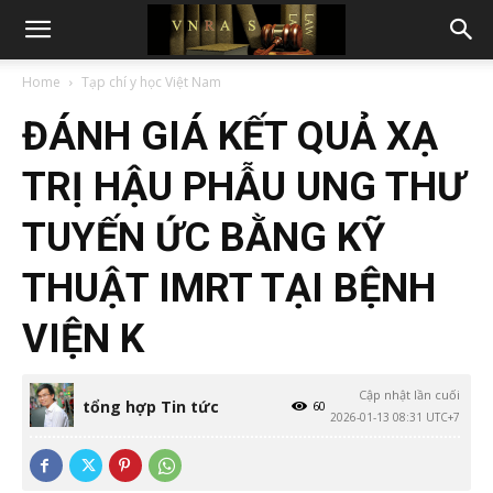
Home
Tạp chí y học Việt Nam
ĐÁNH GIÁ KẾT QUẢ XẠ
TRỊ HẬU PHẪU UNG THƯ
TUYẾN ỨC BẰNG KỸ
THUẬT IMRT TẠI BỆNH
VIỆN K
Cập nhật lần cuối
tổng hợp Tin tức
60
2026-01-13 08:31 UTC+7