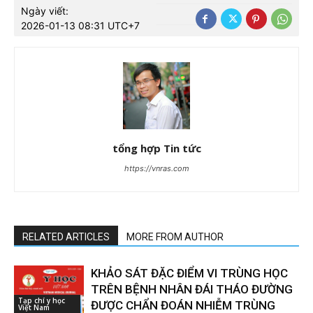
Ngày viết:
2026-01-13 08:31 UTC+7
tổng hợp Tin tức
https://vnras.com
RELATED ARTICLES
MORE FROM AUTHOR
KHẢO SÁT ĐẶC ĐIỂM VI TRÙNG HỌC
TRÊN BỆNH NHÂN ĐÁI THÁO ĐƯỜNG
Tạp chí y học
ĐƯỢC CHẨN ĐOÁN NHIỄM TRÙNG
Việt Nam