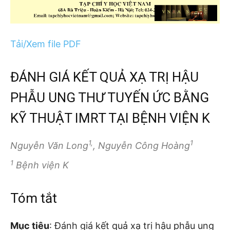
Tải/Xem file PDF
ĐÁNH GIÁ KẾT QUẢ XẠ TRỊ HẬU
PHẪU UNG THƯ TUYẾN ỨC BẰNG
KỸ THUẬT IMRT TẠI BỆNH VIỆN K
1,
1
Nguyễn Văn Long
, Nguyễn Công Hoàng
1
Bệnh viện K
Tóm tắt
Mục tiêu
: Đánh giá kết quả xạ trị hậu phẫu ung