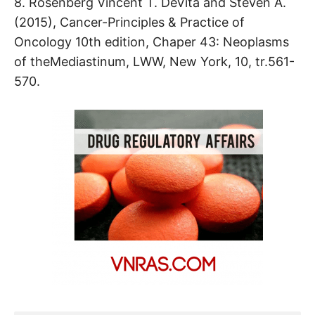
8. Rosenberg Vincent T. DeVita and Steven A.
(2015), Cancer-Principles & Practice of
Oncology 10th edition, Chaper 43: Neoplasms
of theMediastinum, LWW, New York, 10, tr.561-
570.