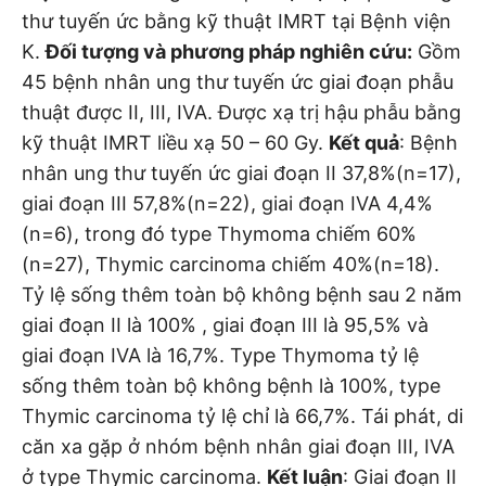
thư tuyến ức bằng kỹ thuật IMRT tại Bệnh viện
K.
Đối tượng và phương pháp nghiên cứu:
Gồm
45 bệnh nhân ung thư tuyến ức giai đoạn phẫu
thuật được II, III, IVA. Được xạ trị hậu phẫu bằng
kỹ thuật IMRT liều xạ 50 – 60 Gy.
Kết quả
: Bệnh
nhân ung thư tuyến ức giai đoạn II 37,8%(n=17),
giai đoạn III 57,8%(n=22), giai đoạn IVA 4,4%
(n=6), trong đó type Thymoma chiếm 60%
(n=27), Thymic carcinoma chiếm 40%(n=18).
Tỷ lệ sống thêm toàn bộ không bệnh sau 2 năm
giai đoạn II là 100% , giai đoạn III là 95,5% và
giai đoạn IVA là 16,7%. Type Thymoma tỷ lệ
sống thêm toàn bộ không bệnh là 100%, type
Thymic carcinoma tỷ lệ chỉ là 66,7%. Tái phát, di
căn xa gặp ở nhóm bệnh nhân giai đoạn III, IVA
ở type Thymic carcinoma.
Kết luận
: Giai đoạn II