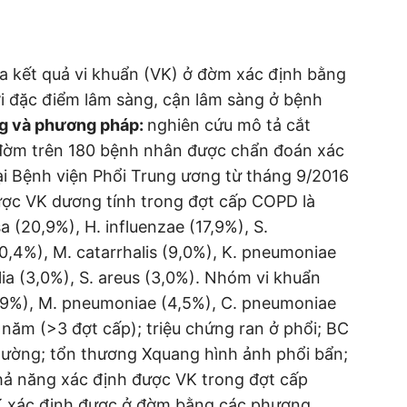
ữa kết quả vi khuẩn (VK) ở đờm xác định bằng
ới đặc điểm lâm sàng, cận lâm sàng ở bệnh
̣ng và phương pháp:
nghiên cứu mô tả cắt
 đờm trên 180 bệnh nhân được chẩn đoán xác
tại Bệnh viện Phổi Trung ương từ tháng 9/2016
ược VK dương tính trong đợt cấp COPD là
sa (20,9%), H. influenzae (17,9%), S.
0,4%), M. catarrhalis (9,0%), K. pneumoniae
a (3,0%), S. areus (3,0%). Nhóm vi khuẩn
1,9%), M. pneumoniae (4,5%), C. pneumoniae
 năm (>3 đợt cấp); triệu chứng ran ở phổi; BC
ường; tổn thương Xquang hình ảnh phổi bẩn;
hả năng xác định được VK trong đợt cấp
K xác định được ở đờm bằng các phương