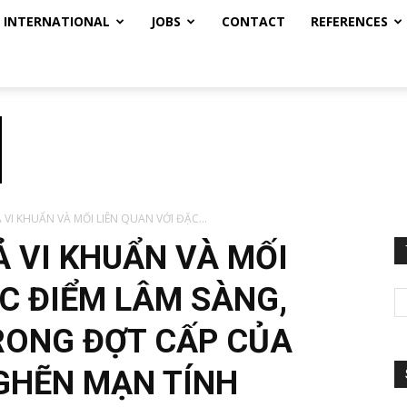
INTERNATIONAL
JOBS
CONTACT
REFERENCES
VI KHUẨN VÀ MỐI LIÊN QUAN VỚI ĐẶC...
Ả VI KHUẨN VÀ MỐI
ẶC ĐIỂM LÂM SÀNG,
RONG ĐỢT CẤP CỦA
GHẼN MẠN TÍNH