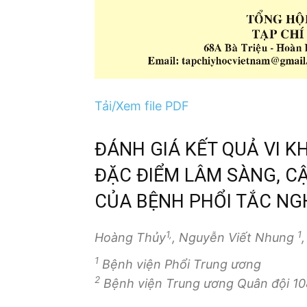
Tải/Xem file PDF
ĐÁNH GIÁ KẾT QUẢ VI K
ĐẶC ĐIỂM LÂM SÀNG, C
CỦA BỆNH PHỔI TẮC NG
1,
1
Hoàng Thủy
, Nguyễn Viết Nhung
1
Bệnh viện Phổi Trung ương
2
Bệnh viện Trung ương Quân đội 10