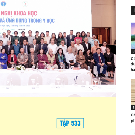
B
Cá
đư
ha
B
Ca
ph