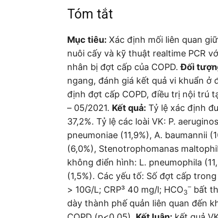
Tóm tắt
Mục tiêu:
Xác định mối liên quan gi
nuôi cấy và kỹ thuật realtime PCR v
nhân bị đợt cấp của COPD.
Đối tươ
ngang, đánh giá kết quả vi khuẩn ở
định đợt cấp COPD, điều trị nội trú 
– 05/2021.
Kết quả:
Tỷ lệ xác định đ
37,2%. Tỷ lệ các loài VK: P. aerugino
pneumoniae (11,9%), A. baumannii (1
(6,0%), Stenotrophomanas maltophili
không điển hình: L. pneumophila (1
(1,5%). Các yếu tố: Số đợt cấp trong
–
> 10G/L; CRP³ 40 mg/l; HCO
bất th
3
dày thành phế quản liên quan đến k
COPD (p<0,05).
Kết luận:
kết quả V