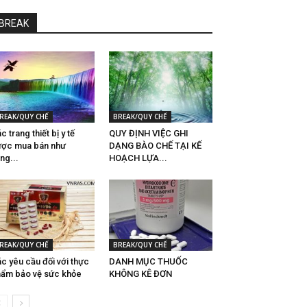
BREAK
REAK/QUY CHẾ
BREAK/QUY CHẾ
c trang thiết bị y tế
QUY ĐỊNH VIỆC GHI
ợc mua bán như
DẠNG BÀO CHẾ TẠI KẾ
̀ng...
HOẠCH LỰA...
REAK/QUY CHẾ
BREAK/QUY CHẾ
́c yêu cầu đối với thực
DANH MỤC THUỐC
ẩm bảo vệ sức khỏe
KHÔNG KÊ ĐƠN