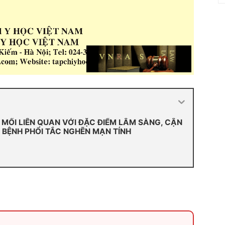
 MỐI LIÊN QUAN VỚI ĐẶC ĐIỂM LÂM SÀNG, CẬN
BỆNH PHỔI TẮC NGHẼN MẠN TÍNH