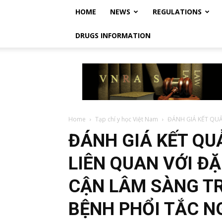
HOME
NEWS
REGULATIONS
DRUGS INFORMATION
Vietnam
Regulatory
Affairs
Society
–
Luật
Home
Tạp chí y học Việt Nam
ĐÁNH GIÁ KẾT QUẢ 
Dược
ĐÁNH GIÁ KẾT QU
Việt
Nam
LIÊN QUAN VỚI Đ
CẬN LÂM SÀNG T
BỆNH PHỔI TẮC N