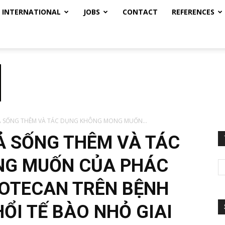
INTERNATIONAL
JOBS
CONTACT
REFERENCES
Ả SỐNG THÊM VÀ TÁC DỤNG KHÔNG MONG MUỐN...
Ả SỐNG THÊM VÀ TÁC
NG MUỐN CỦA PHÁC
NOTECAN TRÊN BỆNH
ỔI TẾ BÀO NHỎ GIAI