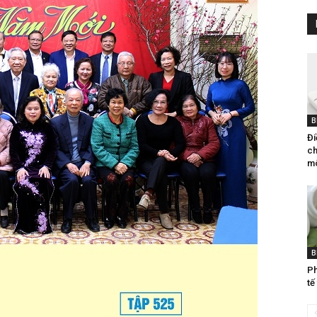
B
Đi
ch
mô
B
Ph
tế