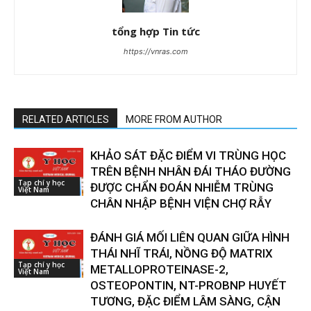
tổng hợp Tin tức
https://vnras.com
RELATED ARTICLES
MORE FROM AUTHOR
KHẢO SÁT ĐẶC ĐIỂM VI TRÙNG HỌC
TRÊN BỆNH NHÂN ĐÁI THÁO ĐƯỜNG
Tạp chí y học
ĐƯỢC CHẨN ĐOÁN NHIỄM TRÙNG
Việt Nam
CHÂN NHẬP BỆNH VIỆN CHỢ RẪY
ĐÁNH GIÁ MỐI LIÊN QUAN GIỮA HÌNH
THÁI NHĨ TRÁI, NỒNG ĐỘ MATRIX
Tạp chí y học
METALLOPROTEINASE-2,
Việt Nam
OSTEOPONTIN, NT-PROBNP HUYẾT
TƯƠNG, ĐẶC ĐIỂM LÂM SÀNG, CẬN