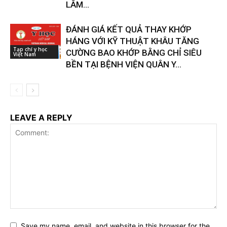
LÂM...
ĐÁNH GIÁ KẾT QUẢ THAY KHỚP
HÁNG VỚI KỸ THUẬT KHÂU TĂNG
Tạp chí y học
CƯỜNG BAO KHỚP BẰNG CHỈ SIÊU
Việt Nam
BỀN TẠI BỆNH VIỆN QUÂN Y...
LEAVE A REPLY
Save my name, email, and website in this browser for the