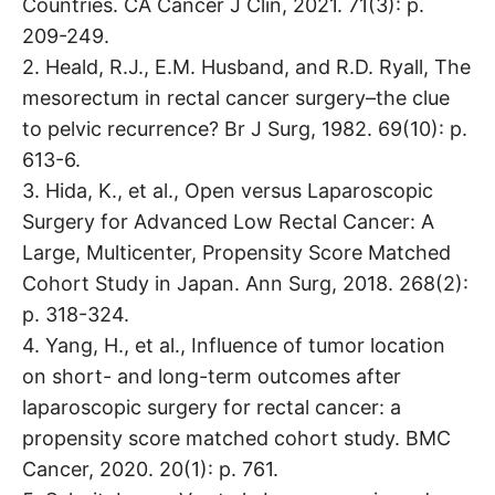
Countries. CA Cancer J Clin, 2021. 71(3): p.
209-249.
2. Heald, R.J., E.M. Husband, and R.D. Ryall, The
mesorectum in rectal cancer surgery–the clue
to pelvic recurrence? Br J Surg, 1982. 69(10): p.
613-6.
3. Hida, K., et al., Open versus Laparoscopic
Surgery for Advanced Low Rectal Cancer: A
Large, Multicenter, Propensity Score Matched
Cohort Study in Japan. Ann Surg, 2018. 268(2):
p. 318-324.
4. Yang, H., et al., Influence of tumor location
on short- and long-term outcomes after
laparoscopic surgery for rectal cancer: a
propensity score matched cohort study. BMC
Cancer, 2020. 20(1): p. 761.