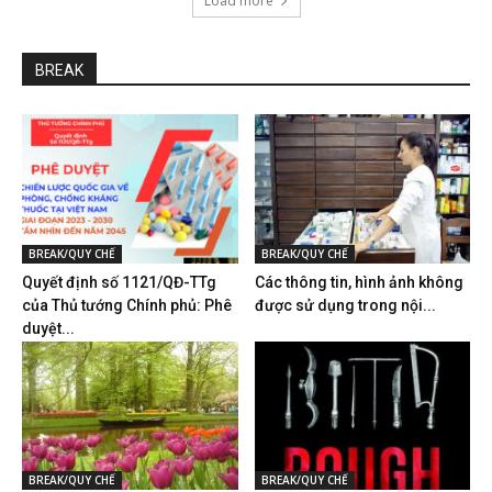
Load more
BREAK
BREAK/QUY CHẾ
BREAK/QUY CHẾ
Quyết định số 1121/QĐ-TTg
Các thông tin, hình ảnh không
của Thủ tướng Chính phủ: Phê
được sử dụng trong nội...
duyệt...
BREAK/QUY CHẾ
BREAK/QUY CHẾ