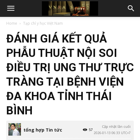
Home
Tạp chí y học Việt Nam
ĐÁNH GIÁ KẾT QUẢ
PHẪU THUẬT NỘI SOI
ĐIỀU TRỊ UNG THƯ TRỰC
TRÀNG TẠI BỆNH VIỆN
ĐA KHOA TỈNH THÁI
BÌNH
Cập nhật lần cuối
tổng hợp Tin tức
57
2026-01-13 06:33 UTC+7