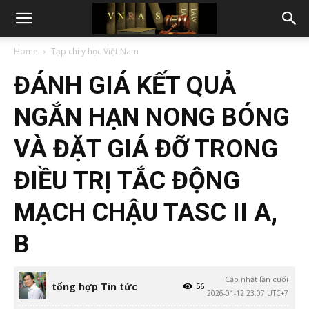
Home
Tạp chí y học Việt Nam
ĐÁNH GIÁ KẾT QUẢ
NGẮN HẠN NONG BÓNG
VÀ ĐẶT GIÁ ĐỠ TRONG
ĐIỀU TRỊ TẮC ĐỘNG
MẠCH CHẬU TASC II A,
B
Cập nhật lần cuối
tổng hợp Tin tức
56
2026-01-12 23:07 UTC+7