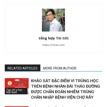
tổng hợp Tin tức
https://vnras.com
RELATED ARTICLES
MORE FROM AUTHOR
KHẢO SÁT ĐẶC ĐIỂM VI TRÙNG HỌC
TRÊN BỆNH NHÂN ĐÁI THÁO ĐƯỜNG
Tạp chí y học
ĐƯỢC CHẨN ĐOÁN NHIỄM TRÙNG
Việt Nam
CHÂN NHẬP BỆNH VIỆN CHỢ RẪY