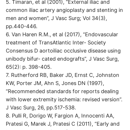
5. Timaran, et al (2001), “External iliac and
common iliac artery angioplasty and stenting in
men and women“, J Vasc Surg; Vol 34(3),
pp.440-446.
6. Van Haren R.M., et al (2017), “Endovascular
treatment of TransAtlantic Inter- Society
Consensus D aortoiliac occlusive disease using
unibody bifur- cated endografts”, J Vasc Surg,
65(2): p. 398-405.
7. Rutherford RB, Baker JD, Ernst C, Johnston
KW, Porter JM, Ahn S, Jones DN (1997),
“Recommended standards for reports dealing
with lower extremity ischemia: revised version”.
J Vasc Surg, 26, pp.517-538.
8. Pulli R, Dorigo W, Fargion A, Innocenti AA,
Pratesi G, Marek J, Pratesi C (2011), “Early and