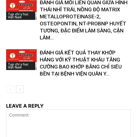
ĐÁNH GIÁ MỐI LIÊN QUAN GIỮA HÌNH
THÁI NHĨ TRÁI, NỒNG ĐỘ MATRIX
Tạp chí y học
METALLOPROTEINASE-2,
Việt Nam
OSTEOPONTIN, NT-PROBNP HUYẾT
TƯƠNG, ĐẶC ĐIỂM LÂM SÀNG, CẬN
LÂM...
ĐÁNH GIÁ KẾT QUẢ THAY KHỚP
HÁNG VỚI KỸ THUẬT KHÂU TĂNG
Tạp chí y học
CƯỜNG BAO KHỚP BẰNG CHỈ SIÊU
Việt Nam
BỀN TẠI BỆNH VIỆN QUÂN Y...
LEAVE A REPLY