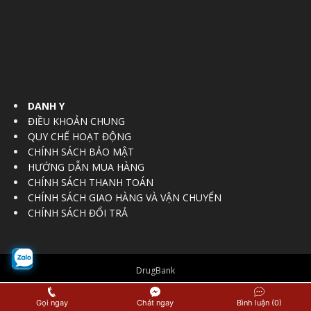
DANH Y
ĐIỀU KHOẢN CHUNG
QUY CHẾ HOẠT ĐỘNG
CHÍNH SÁCH BẢO MẬT
HƯỚNG DẪN MUA HÀNG
CHÍNH SÁCH THANH TOÁN
CHÍNH SÁCH GIAO HÀNG VÀ VẬN CHUYỂN
CHÍNH SÁCH ĐỔI TRẢ
DrugBank
© Copyright 2016 - 2017
Vietnam Regulatory Affairs Society
Gọi ngay
Chát ngay
Bình luận (0)