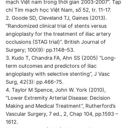
mạch Việt nam trong thời gian 2003-2007”. Tạp
chí Tim mạch học Việt Nam, số 52, tr. 11-17.
2. Goode SD, Cleveland TJ, Gaines (2013).
“Randomized clinical trial of stents versus
angioplasty for the treatment of iliac artery
occlusions (STAG trial)”. British Journal of
Surgery; 100(9): pp.1148–53.
3. Kudo T, Chandra FA, Ahn SS (2005) “Long-
term outcomes and predictors of iliac
angioplasty with selective stenting”, J Vasc
Surg, 42(3): pp.466-75.
4. Taylor M Spence, John W. York (2010),
“Lower Extremity Arterial Disease: Decision
Making and Medical Treatment”, Rutherford’s
Vascular Surgery, 7 ed., 2, Chap 104, pp.1593 –
1612.