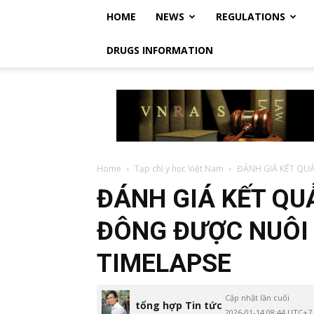
HOME
NEWS
REGULATIONS
DRUGS INFORMATION
Vietnam
Regulatory
Affairs
Society
–
Luật
Home
Tạp chí y học Việt Nam
ĐÁNH GIÁ KẾT QU
Dược
ĐÁNH GIÁ KẾT QU
Việt
Nam
ĐÔNG ĐƯỢC NUÔI
TIMELAPSE
Cập nhật lần cuối
tổng hợp Tin tức
2026-01-14 08:44 UTC+7