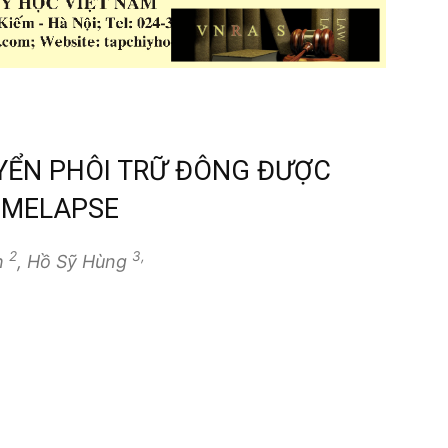
YỂN PHÔI TRỮ ĐÔNG ĐƯỢC
IMELAPSE
2
3,
h
, Hồ Sỹ Hùng