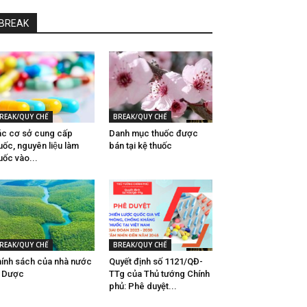
BREAK
REAK/QUY CHẾ
BREAK/QUY CHẾ
́c cơ sở cung cấp
Danh mục thuốc được
uốc, nguyên liệu làm
bán tại kệ thuốc
uốc vào...
REAK/QUY CHẾ
BREAK/QUY CHẾ
ính sách của nhà nước
Quyết định số 1121/QĐ-
̀ Dược
TTg của Thủ tướng Chính
phủ: Phê duyệt...