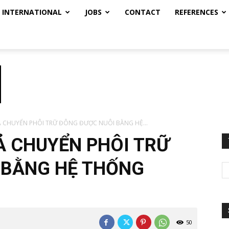
INTERNATIONAL
JOBS
CONTACT
REFERENCES
Ả CHUYỂN PHÔI TRỮ ĐÔNG ĐƯỢC NUÔI BẰNG HỆ...
Ả CHUYỂN PHÔI TRỮ
 BẰNG HỆ THỐNG
50