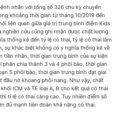
bệnh nhân với tổng số 326 chu kỳ chuyển
rong khoảng thời gian từ tháng 10/2019 đến
i liên quan giữa giá trị trung bình điểm Kids
ra nghiên cứu cũng ghi nhận được chất lượng
a thống kê đến tỷ lệ có thai, tỷ lệ có thai lâm
ên, sự khác biệt không có ý nghĩa thống kê về
n tiền nhân, thời gian trung bình của sự kiện
ôi phân chia thành 3 và 4 phôi bào, thời gian
ạn 5 phôi bào, thời gian trung bình đạt giai
ắt đầu nở khoang phôi nang. Như vậy, chất
khối ICM và TE loại A, B cho kết quả có thai
hì tỉ lệ có thai càng cao. Tuy nhiên điểm số
iểm đủ mạnh tiên đoán khả năng có thai.