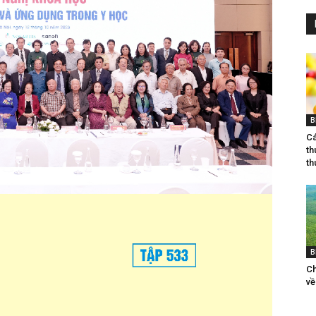
B
Ca
th
th
B
Ch
vê