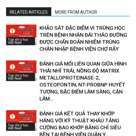
RELATED ARTICLES
MORE FROM AUTHOR
KHẢO SÁT ĐẶC ĐIỂM VI TRÙNG HỌC
TRÊN BỆNH NHÂN ĐÁI THÁO ĐƯỜNG
Tạp chí y học
ĐƯỢC CHẨN ĐOÁN NHIỄM TRÙNG
Việt Nam
CHÂN NHẬP BỆNH VIỆN CHỢ RẪY
ĐÁNH GIÁ MỐI LIÊN QUAN GIỮA HÌNH
THÁI NHĨ TRÁI, NỒNG ĐỘ MATRIX
Tạp chí y học
METALLOPROTEINASE-2,
Việt Nam
OSTEOPONTIN, NT-PROBNP HUYẾT
TƯƠNG, ĐẶC ĐIỂM LÂM SÀNG, CẬN
LÂM...
ĐÁNH GIÁ KẾT QUẢ THAY KHỚP
HÁNG VỚI KỸ THUẬT KHÂU TĂNG
Tạp chí y học
CƯỜNG BAO KHỚP BẰNG CHỈ SIÊU
Việt Nam
BỀN TẠI BỆNH VIỆN QUÂN Y...