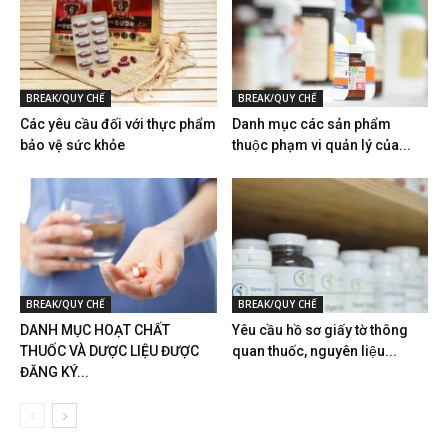
BREAK/QUY CHẾ
BREAK/QUY CHẾ
Các yêu cầu đối với thực phẩm
Danh mục các sản phẩm
bảo vệ sức khỏe
thuộc phạm vi quản lý của...
BREAK/QUY CHẾ
BREAK/QUY CHẾ
DANH MỤC HOẠT CHẤT
Yêu cầu hồ sơ giấy tờ thông
THUỐC VÀ DƯỢC LIỆU ĐƯỢC
quan thuốc, nguyên liệu...
ĐĂNG KÝ...