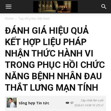
Home
Tạp chí y học Việt Nam
ĐÁNH GIÁ HIỆU QUẢ
KẾT HỢP LIỆU PHÁP
NHẬN THỨC HÀNH VI
TRONG PHỤC HỒI CHỨC
NĂNG BỆNH NHÂN ĐAU
THẮT LƯNG MẠN TÍNH
Cập nhật lần cuối
tổng hợp Tin tức
57
2026-01-14 08:19 UTC+7