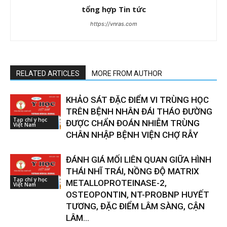
tổng hợp Tin tức
https://vnras.com
RELATED ARTICLES
MORE FROM AUTHOR
KHẢO SÁT ĐẶC ĐIỂM VI TRÙNG HỌC
TRÊN BỆNH NHÂN ĐÁI THÁO ĐƯỜNG
Tạp chí y học
ĐƯỢC CHẨN ĐOÁN NHIỄM TRÙNG
Việt Nam
CHÂN NHẬP BỆNH VIỆN CHỢ RẪY
ĐÁNH GIÁ MỐI LIÊN QUAN GIỮA HÌNH
THÁI NHĨ TRÁI, NỒNG ĐỘ MATRIX
Tạp chí y học
METALLOPROTEINASE-2,
Việt Nam
OSTEOPONTIN, NT-PROBNP HUYẾT
TƯƠNG, ĐẶC ĐIỂM LÂM SÀNG, CẬN
LÂM...