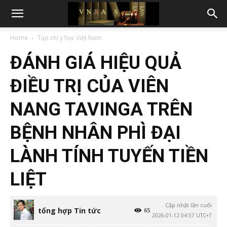
Home
Tạp chí y học Việt Nam
ĐÁNH GIÁ HIỆU QUẢ
ĐIỀU TRỊ CỦA VIÊN
NANG TAVINGA TRÊN
BỆNH NHÂN PHÌ ĐẠI
LÀNH TÍNH TUYẾN TIỀN
LIỆT
Cập nhật lần cuối
tổng hợp Tin tức
65
2026-01-12 04:57 UTC+7