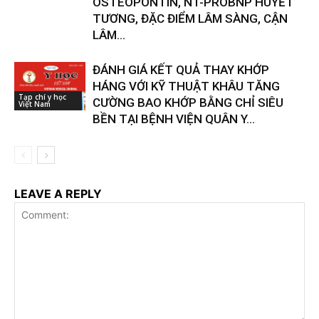
OSTEOPONTIN, NT-PROBNP HUYẾT
TƯƠNG, ĐẶC ĐIỂM LÂM SÀNG, CẬN
LÂM...
ĐÁNH GIÁ KẾT QUẢ THAY KHỚP
HÁNG VỚI KỸ THUẬT KHÂU TĂNG
Tạp chí y học
CƯỜNG BAO KHỚP BẰNG CHỈ SIÊU
Việt Nam
BỀN TẠI BỆNH VIỆN QUÂN Y...
LEAVE A REPLY