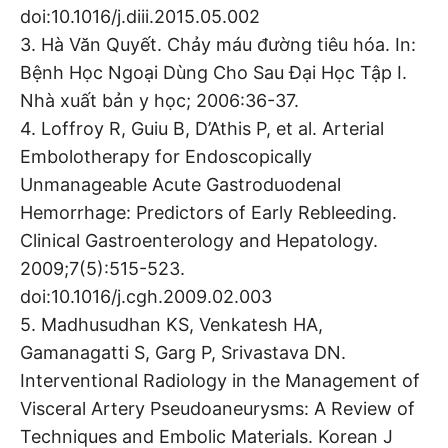
doi:10.1016/j.diii.2015.05.002
3. Hà Văn Quyết. Chảy máu đường tiêu hóa. In:
Bệnh Học Ngoại Dùng Cho Sau Đại Học Tập I.
Nhà xuất bản y học; 2006:36-37.
4. Loffroy R, Guiu B, D’Athis P, et al. Arterial
Embolotherapy for Endoscopically
Unmanageable Acute Gastroduodenal
Hemorrhage: Predictors of Early Rebleeding.
Clinical Gastroenterology and Hepatology.
2009;7(5):515-523.
doi:10.1016/j.cgh.2009.02.003
5. Madhusudhan KS, Venkatesh HA,
Gamanagatti S, Garg P, Srivastava DN.
Interventional Radiology in the Management of
Visceral Artery Pseudoaneurysms: A Review of
Techniques and Embolic Materials. Korean J