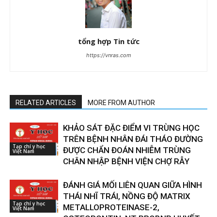
tổng hợp Tin tức
https://vnras.com
RELATED ARTICLES
MORE FROM AUTHOR
KHẢO SÁT ĐẶC ĐIỂM VI TRÙNG HỌC
TRÊN BỆNH NHÂN ĐÁI THÁO ĐƯỜNG
Tạp chí y học
ĐƯỢC CHẨN ĐOÁN NHIỄM TRÙNG
Việt Nam
CHÂN NHẬP BỆNH VIỆN CHỢ RẪY
ĐÁNH GIÁ MỐI LIÊN QUAN GIỮA HÌNH
THÁI NHĨ TRÁI, NỒNG ĐỘ MATRIX
Tạp chí y học
METALLOPROTEINASE-2,
Việt Nam