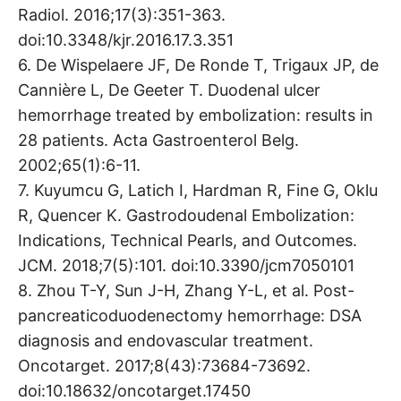
Radiol. 2016;17(3):351-363.
doi:10.3348/kjr.2016.17.3.351
6. De Wispelaere JF, De Ronde T, Trigaux JP, de
Cannière L, De Geeter T. Duodenal ulcer
hemorrhage treated by embolization: results in
28 patients. Acta Gastroenterol Belg.
2002;65(1):6-11.
7. Kuyumcu G, Latich I, Hardman R, Fine G, Oklu
R, Quencer K. Gastrodoudenal Embolization:
Indications, Technical Pearls, and Outcomes.
JCM. 2018;7(5):101. doi:10.3390/jcm7050101
8. Zhou T-Y, Sun J-H, Zhang Y-L, et al. Post-
pancreaticoduodenectomy hemorrhage: DSA
diagnosis and endovascular treatment.
Oncotarget. 2017;8(43):73684-73692.
doi:10.18632/oncotarget.17450