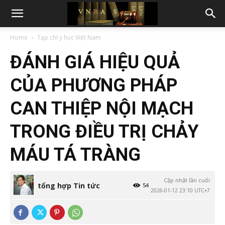
Home
Tạp chí y học Việt Nam
ĐÁNH GIÁ HIỆU QUẢ
CỦA PHƯƠNG PHÁP
CAN THIỆP NỘI MẠCH
TRONG ĐIỀU TRỊ CHẢY
MÁU TÁ TRÀNG
Cập nhật lần cuối
tổng hợp Tin tức
54
2026-01-12 23:10 UTC+7