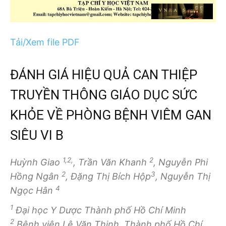
Tải/Xem file PDF
ĐÁNH GIÁ HIỆU QUẢ CAN THIỆP
TRUYỀN THÔNG GIÁO DỤC SỨC
KHỎE VỀ PHÒNG BỆNH VIÊM GAN
SIÊU VI B
1,2,
2
Huỳnh Giao
, Trần Văn Khanh
, Nguyễn Phi
2
3
Hồng Ngân
, Đặng Thị Bích Hộp
, Nguyễn Thị
4
Ngọc Hân
1
Đại học Y Dược Thành phố Hồ Chí Minh
2
Bệnh viện Lê Văn Thịnh, Thành phố Hồ Chí