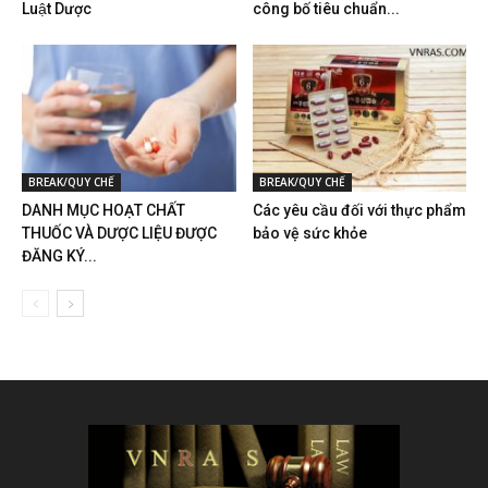
Luật Dược
công bố tiêu chuẩn...
BREAK/QUY CHẾ
BREAK/QUY CHẾ
DANH MỤC HOẠT CHẤT
Các yêu cầu đối với thực phẩm
THUỐC VÀ DƯỢC LIỆU ĐƯỢC
bảo vệ sức khỏe
ĐĂNG KÝ...