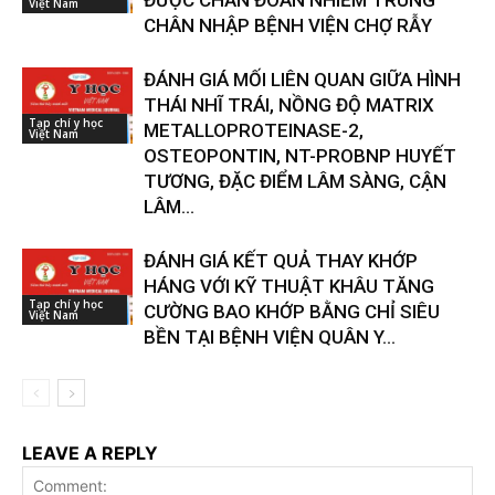
ĐƯỢC CHẨN ĐOÁN NHIỄM TRÙNG
Việt Nam
CHÂN NHẬP BỆNH VIỆN CHỢ RẪY
ĐÁNH GIÁ MỐI LIÊN QUAN GIỮA HÌNH
THÁI NHĨ TRÁI, NỒNG ĐỘ MATRIX
Tạp chí y học
METALLOPROTEINASE-2,
Việt Nam
OSTEOPONTIN, NT-PROBNP HUYẾT
TƯƠNG, ĐẶC ĐIỂM LÂM SÀNG, CẬN
LÂM...
ĐÁNH GIÁ KẾT QUẢ THAY KHỚP
HÁNG VỚI KỸ THUẬT KHÂU TĂNG
Tạp chí y học
CƯỜNG BAO KHỚP BẰNG CHỈ SIÊU
Việt Nam
BỀN TẠI BỆNH VIỆN QUÂN Y...
LEAVE A REPLY