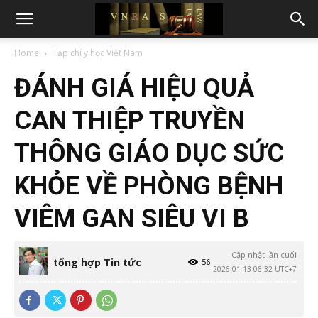
Home
Tạp chí y học Việt Nam
ĐÁNH GIÁ HIỆU QUẢ
CAN THIỆP TRUYỀN
THÔNG GIÁO DỤC SỨC
KHỎE VỀ PHÒNG BỆNH
VIÊM GAN SIÊU VI B
Cập nhật lần cuối
tổng hợp Tin tức
56
2026-01-13 06:32 UTC+7