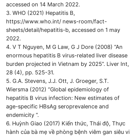
accessed on 14 March 2022.
3. WHO (2021) Hepatitis B,
https://www.who.int/ news-room/fact-
sheets/detail/hepatitis-b, accessed on 1 may
2022.
4. V T Nguyen, M G Law, G J Dore (2008) “An
enormous hepatitis B virus-related liver disease
burden projected in Vietnam by 2025”. Liver Int,
28 (4), pp. 525-31.
5. G.A. Stevens, J.J. Ott, J. Groeger, S.T.
Wiersma (2012) “Global epidemiology of
hepatitis B virus infection: New estimates of
age-specific HBsAg seroprevalence and
endemicity “.
6. Huỳnh Giao (2017) Kiến thức, Thái độ, Thực
hành của bà mẹ về phòng bệnh viêm gan siêu vi